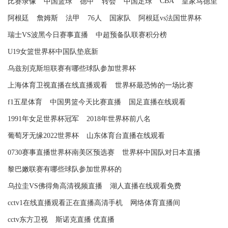
CBA
比赛录像
中国篮球
德甲
转会
中国足球
皇家马德里
阿根廷
詹姆斯
法甲
76人
国家队
阿根廷vs法国世界杯
瑞士VS波黑今日赛事直播
中超预备队联赛积分榜
U19女篮世界杯中国队垫底新
乌兹别克斯坦联赛有哪些球队参加世界杯
上海体育卫视直播在线直播观看
世界杯最恐怖的一场比赛
f1五星体育
中国男篮今天比赛直播
国足直播在线观看
1991年女足世界杯冠军
2018年世界杯前八名
葡萄牙无缘2022世界杯
山东体育台直播在线观看
0730赛事直播世界杯南美区预选赛
世界杯中国队对日本直播
黎巴嫩联赛有哪些球队参加世界杯的
乌拉圭VS佛得角高清视频直播
湖人直播在线观看免费
cctv1在线直播观看正在直播高清手机
网络体育直播间
cctv东方卫视
斯诺克直播 优直播