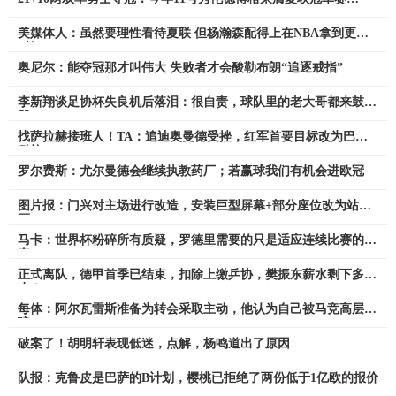
MVP！
美媒体人：虽然要理性看待夏联 但杨瀚森配得上在NBA拿到更多
时间
奥尼尔：能夺冠那才叫伟大 失败者才会酸勒布朗“追逐戒指”
李新翔谈足协杯失良机后落泪：很自责，球队里的老大哥都来鼓励
我
找萨拉赫接班人！TA：追迪奥曼德受挫，红军首要目标改为巴尔
科拉
罗尔费斯：尤尔曼德会继续执教药厂；若赢球我们有机会进欧冠
图片报：门兴对主场进行改造，安装巨型屏幕+部分座位改为站立
区
马卡：世界杯粉碎所有质疑，罗德里需要的只是适应连续比赛的节
奏
正式离队，德甲首季已结束，扣除上缴乒协，樊振东薪水剩下多
少？
每体：阿尔瓦雷斯准备为转会采取主动，他认为自己被马竞高层欺
骗
破案了！胡明轩表现低迷，点解，杨鸣道出了原因
队报：克鲁皮是巴萨的B计划，樱桃已拒绝了两份低于1亿欧的报价