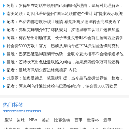
阿斯：罗德里在对话中说明自己倾向巴萨理由，皇马对此理解＆祝好
南美足联：对因凡蒂诺撤回“国际足联前进企业计划”提案表示欢迎
记者：巴萨内部态度乐观且谨慎 感觉距离罗德里转会完成更近了
记者：弗里克详细介绍了球队规划，罗德里非常认可并选择加盟巴萨
阿媒：梅西给出明确答复，长子蒂亚戈暂时不会前往拉玛西亚青训
转会费5000万欧！官方：巴黎从摩纳哥签下24岁法国边锋阿克利乌什
曼晚：巴莱巴遭遇脚踝韧带伤势，曼联今夏大概率不会继续追求他
曼晚：芒特状态出色让曼联陷入纠结，如果想四线争冠可能还得买人
记者：曼城有意切尔西边锋佩德罗·内托
龙塞罗：迪奥曼德是一笔重磅引援，当今皇马坐拥世界独一档攻击线
记者：阿克利乌什通过体检与巴黎签约5年，转会费5000万欧元
热门标签
NBA
足球
篮球
英超
比赛集锦
西甲
世界杯
意甲