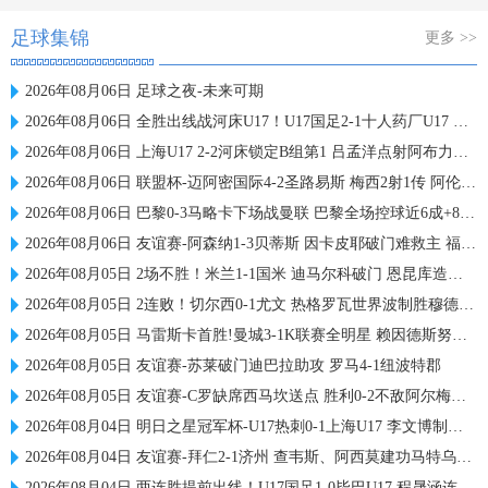
足球集锦
更多 >>
2026年08月06日 足球之夜-未来可期
2026年08月06日 全胜出线战河床U17！U17国足2-1十人药厂U17 赵松源登场1分钟传射
2026年08月06日 上海U17 2-2河床锁定B组第1 吕孟洋点射阿布力米破门 将战A组第2
2026年08月06日 联盟杯-迈阿密国际4-2圣路易斯 梅西2射1传 阿伦助攻戴帽
2026年08月06日 巴黎0-3马略卡下场战曼联 巴黎全场控球近6成+8射3正未果
2026年08月06日 友谊赛-阿森纳1-3贝蒂斯 因卡皮耶破门难救主 福纳尔斯1射2传
2026年08月05日 2场不胜！米兰1-1国米 迪马尔科破门 恩昆库造点+点射拉莫斯登场
2026年08月05日 2连败！切尔西0-1尤文 热格罗瓦世界波制胜穆德里克时隔614天复出
2026年08月05日 马雷斯卡首胜!曼城3-1K联赛全明星 赖因德斯努里破门塞梅尼奥助攻
2026年08月05日 友谊赛-苏莱破门迪巴拉助攻 罗马4-1纽波特郡
2026年08月05日 友谊赛-C罗缺席西马坎送点 胜利0-2不敌阿尔梅里亚
2026年08月04日 明日之星冠军杯-U17热刺0-1上海U17 李文博制胜球
2026年08月04日 友谊赛-拜仁2-1济州 查韦斯、阿西莫建功马特乌斯彩虹过人送助攻
2026年08月04日 两连胜提前出线！U17国足1-0毕巴U17 程晟涵连场破门赵松源中楣