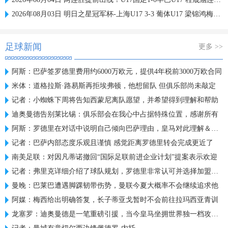
2026年08月03日 明日之星冠军杯-上海U17 3-3 葡体U17 梁锦鸿梅开二度
足球新闻
更多 >>
阿斯：巴萨签罗德里费用约6000万欧元，提供4年税前3000万欧合同
米体：道格拉斯·路易斯再拒埃弗顿，他想留队 但俱乐部尚未敲定
记者：小蜘蛛下周将告知西蒙尼离队愿望，并希望得到理解和帮助
迪奥曼德告别莱比锡：俱乐部会在我心中占据特殊位置，感谢所有
阿斯：罗德里在对话中说明自己倾向巴萨理由，皇马对此理解＆祝好
记者：巴萨内部态度乐观且谨慎 感觉距离罗德里转会完成更近了
南美足联：对因凡蒂诺撤回“国际足联前进企业计划”提案表示欢迎
记者：弗里克详细介绍了球队规划，罗德里非常认可并选择加盟巴萨
曼晚：巴莱巴遭遇脚踝韧带伤势，曼联今夏大概率不会继续追求他
阿媒：梅西给出明确答复，长子蒂亚戈暂时不会前往拉玛西亚青训
龙塞罗：迪奥曼德是一笔重磅引援，当今皇马坐拥世界独一档攻击线