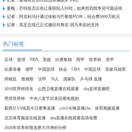
记者：曼城有意切尔西边锋佩德罗·内托
曼晚：芒特状态出色让曼联陷入纠结，如果想四线争冠可能还得买人
记者：阿克利乌什通过体检与巴黎签约5年，转会费5000万欧元
记者：英足总现已正式撤回对詹尼·因凡蒂诺的支持
热门标签
NBA
足球
篮球
英超
比赛集锦
西甲
世界杯
意甲
CBA
比赛录像
德甲
中国篮球
转会
中国足球
皇家马德里
阿根廷
詹姆斯
法甲
76人
国家队
乒乓球 直播
2018世界杯排名
山西卫视直播在线观看
cba篮球直播吧
男排世界杯
中央八套节目表回看电视剧
新西兰VS埃及今日赛事直播
cctv5今晚直播cba
体育视频直播
北京体育频道在线直播
nba直播在线观看高清免费
2026年世界杯预选赛大洋洲积分榜