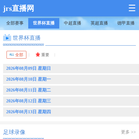
☰
jrs直播网
全部赛事
世界杯直播
中超直播
英超直播
德甲直播
世界杯直播
全部
重要
2026年08月09日 星期日
2026年08月10日 星期一
2026年08月11日 星期二
2026年08月12日 星期三
2026年08月13日 星期四
足球录像
更多 >>