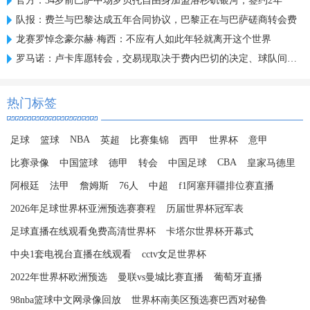
官方：34岁前巴萨中场罗贝托自由身加盟洛杉矶银河，签约2年
队报：费兰与巴黎达成五年合同协议，巴黎正在与巴萨磋商转会费
龙赛罗悼念豪尔赫·梅西：不应有人如此年轻就离开这个世界
罗马诺：卢卡库愿转会，交易现取决于费内巴切的决定、球队间谈判
热门标签
NBA
足球
篮球
英超
比赛集锦
西甲
世界杯
意甲
CBA
比赛录像
中国篮球
德甲
转会
中国足球
皇家马德里
阿根廷
法甲
詹姆斯
76人
中超
f1阿塞拜疆排位赛直播
2026年足球世界杯亚洲预选赛赛程
历届世界杯冠军表
足球直播在线观看免费高清世界杯
卡塔尔世界杯开幕式
中央1套电视台直播在线观看
cctv女足世界杯
2022年世界杯欧洲预选
曼联vs曼城比赛直播
葡萄牙直播
98nba篮球中文网录像回放
世界杯南美区预选赛巴西对秘鲁