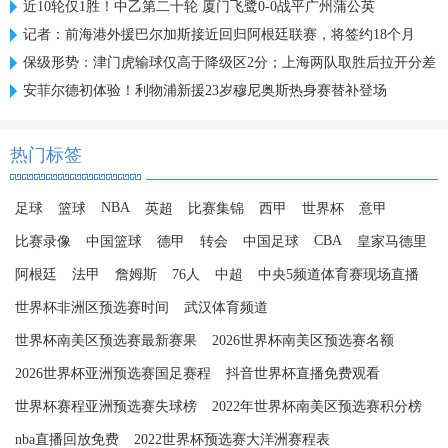
近10轮仅1胜！中乙第二十轮 厦门飞鹭0-0战平广州蒲公英
记者：前海港外援巴尔加斯接近回归阿根廷联赛，将签约18个月
保级形势：津门虎输球仅高于降级区2分；上海两队取胜后拉开分差
安菲尔德初体验！利物浦新援23岁穆尼奥斯热身赛替补登场
热门标签
NBA
足球
篮球
英超
比赛集锦
西甲
世界杯
意甲
CBA
比赛录像
中国篮球
德甲
转会
中国足球
皇家马德里
阿根廷
法甲
詹姆斯
76人
中超
中央5频道体育赛现场直播
世界杯非洲区预选赛时间
武汉体育频道
世界杯南美区预选赛最新赛果
2026世界杯南美区预选赛名额
2026世界杯亚洲预选赛国足赛程
抖音世界杯直播免费观看
世界杯赛程亚洲预选赛失球榜
2022年世界杯南美区预选赛积分榜
nba直播回放免费
2022世界杯预选赛大洋洲赛程表