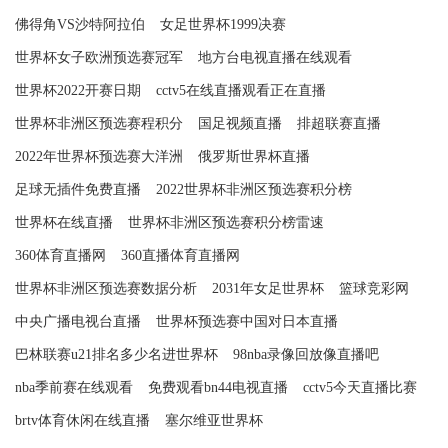
佛得角VS沙特阿拉伯
女足世界杯1999决赛
世界杯女子欧洲预选赛冠军
地方台电视直播在线观看
世界杯2022开赛日期
cctv5在线直播观看正在直播
世界杯非洲区预选赛程积分
国足视频直播
排超联赛直播
2022年世界杯预选赛大洋洲
俄罗斯世界杯直播
足球无插件免费直播
2022世界杯非洲区预选赛积分榜
世界杯在线直播
世界杯非洲区预选赛积分榜雷速
360体育直播网
360直播体育直播网
世界杯非洲区预选赛数据分析
2031年女足世界杯
篮球竞彩网
中央广播电视台直播
世界杯预选赛中国对日本直播
巴林联赛u21排名多少名进世界杯
98nba录像回放像直播吧
nba季前赛在线观看
免费观看bn44电视直播
cctv5今天直播比赛
brtv体育休闲在线直播
塞尔维亚世界杯