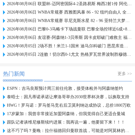
2026年08月06日 联盟杯-迈阿密国际4-2圣路易斯 梅西2射1传 阿伦助攻戴帽
2026年08月06日 WNBA常规赛 西雅图风暴 86 - 92 纽约自由人 全场集锦
2026年08月06日 WNBA常规赛 菲尼克斯水星 82 - 96 亚特兰大梦想 全场集锦
2026年08月06日 巴黎0-3马略卡下场战曼联 巴黎全场控球近6成+8射3正未果
2026年08月06日 友谊赛-阿森纳1-3贝蒂斯 因卡皮耶破门难救主 福纳尔斯1射2传
2026年08月05日 2场不胜！米兰1-1国米 迪马尔科破门 恩昆库造点+点射拉莫斯登场
2026年08月05日 2连败！切尔西0-1尤文 热格罗瓦世界波制胜穆德里克时隔614天复出
热门新闻
更多 >>
ESPN：吉马良斯预计周三前往伦敦，接受体检并与阿森纳签约
泰晤士：因凡蒂诺承诺让摩洛哥举办2030世界杯决赛，以换取支持
HWG！罗马诺：罗马签马竞右后卫莫利纳达成协议，总价1800万欧
17岁蒙加：我曾非常接近加盟阿森纳，但我觉得自己更适合曼城
跟队记者谈维尼修斯续约进展：我再说一遍，他要留下来！！！
这不巧了吗？曼晚：拉什福德回归曼联首战，可能是对阿莫林的米兰