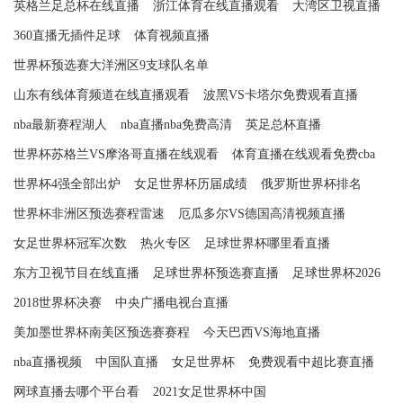
英格兰足总杯在线直播
浙江体育在线直播观看
大湾区卫视直播
360直播无插件足球
体育视频直播
世界杯预选赛大洋洲区9支球队名单
山东有线体育频道在线直播观看
波黑VS卡塔尔免费观看直播
nba最新赛程湖人
nba直播nba免费高清
英足总杯直播
世界杯苏格兰VS摩洛哥直播在线观看
体育直播在线观看免费cba
世界杯4强全部出炉
女足世界杯历届成绩
俄罗斯世界杯排名
世界杯非洲区预选赛程雷速
厄瓜多尔VS德国高清视频直播
女足世界杯冠军次数
热火专区
足球世界杯哪里看直播
东方卫视节目在线直播
足球世界杯预选赛直播
足球世界杯2026
2018世界杯决赛
中央广播电视台直播
美加墨世界杯南美区预选赛赛程
今天巴西VS海地直播
nba直播视频
中国队直播
女足世界杯
免费观看中超比赛直播
网球直播去哪个平台看
2021女足世界杯中国