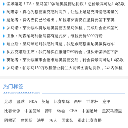
尘埃落定！TA：皇马签19岁迪奥曼德达协议！总价最高可达1.4亿欧
阿隆索：真心为穆德里克感到高兴，让他上场是充满情感考量的决定
意记者：费内巴切已经退出，加拉塔萨雷仍在坚持要签下莱奥
罗马诺：莱比锡即将放迪奥曼德去皇马体检，完成后会正式签约
卫报：阿森纳与利物浦都有意孔萨，维拉要价6000万镑
迪亚斯：皇马球迷对我感到满意，我想跟随穆里尼奥赢得冠军
贝西克塔斯主席：我们确实在推进DV9转会，但从未谋求签下萨拉赫
英记者：莱比锡董事会批准迪奥曼德交易，转会费最高可达1.4亿欧
罗马诺：帕尔马150万欧租借亚特兰大前锋图雷达协议，24h内体检
热门标签
NBA
足球
篮球
英超
比赛集锦
西甲
世界杯
意甲
CBA
比赛录像
中国篮球
德甲
转会
中国足球
皇家马德里
阿根廷
詹姆斯
法甲
76人
国家队
拳击比赛直播