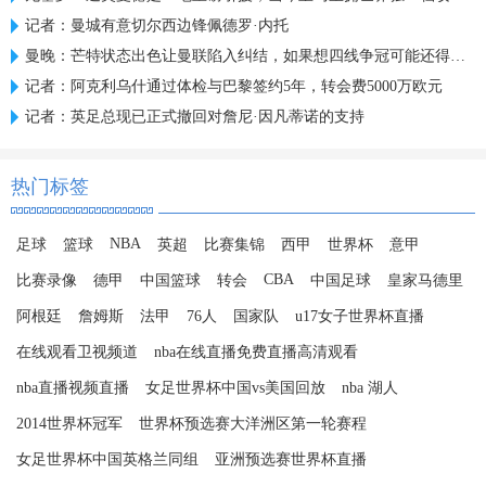
记者：曼城有意切尔西边锋佩德罗·内托
曼晚：芒特状态出色让曼联陷入纠结，如果想四线争冠可能还得买人
记者：阿克利乌什通过体检与巴黎签约5年，转会费5000万欧元
记者：英足总现已正式撤回对詹尼·因凡蒂诺的支持
热门标签
NBA
足球
篮球
英超
比赛集锦
西甲
世界杯
意甲
CBA
比赛录像
德甲
中国篮球
转会
中国足球
皇家马德里
阿根廷
詹姆斯
法甲
76人
国家队
u17女子世界杯直播
在线观看卫视频道
nba在线直播免费直播高清观看
nba直播视频直播
女足世界杯中国vs美国回放
nba 湖人
2014世界杯冠军
世界杯预选赛大洋洲区第一轮赛程
女足世界杯中国英格兰同组
亚洲预选赛世界杯直播