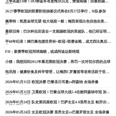
上季英超13球！DO称蓝军有意维尔贝克，费迪南德：回曼联踢欧
冠吧
26/27赛季欧冠的联赛阶段抽签仪式将在8月27日举行，36队参加
佩蒂特：凯恩金球无望 他大场面一般；梅西表现出色但他在美职
联
曼联旧将：巴尔科拉应该去一支能踢欧冠的英超队，他已经证明自
己
平60年纪录！姆巴佩包揽世界杯+欧冠+联赛金靴，成尤西比奥后首
位
FH：新赛季欧冠用球揭晓，或成阿迪达斯绝唱
小猪：我想回到2012年慕尼黑欧冠决赛，再罚一次对切尔西的点球
电讯报：健康饮食及科学管理，让梅西C罗魔笛等老将活跃于世界
杯
2026年05月31日 欧冠决赛 巴黎圣日耳曼vs阿森纳 全场录像
2026年05月31日 卫冕欧冠！巴黎点球大战5-4击败阿森纳夺冠 加布
里埃尔、埃泽失点
2026年05月24日 队史第四座欧冠！巴萨女足4-0里昂女足 帕乔尔萨
尔玛均两射一传
2026年05月24日 女足欧冠决赛 里昂女足vs巴塞罗那女足 全场录像