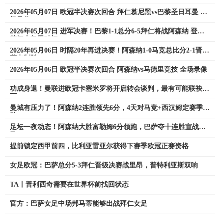
2026年05月07日 欧冠半决赛次回合 拜仁慕尼黑vs巴黎圣日耳曼 全
场录像
2026年05月07日 进军决赛！巴黎1-1总分6-5拜仁将战阿森纳 登贝
莱闪击凯恩破门
2026年05月06日 时隔20年再进决赛！阿森纳1-0马竞总比分2-1晋级
萨卡制胜
2026年05月06日 欧冠半决赛次回合 阿森纳vs马德里竞技 全场录像
功成身退！曼联进欧冠卡塞米罗将开启转会谈判，最有可能联袂梅
西
曼城有压力了！阿森纳2连胜领先6分，4天对马竞+西汉姆定赛季成
败
足坛一夜动态！阿森纳大胜富勒姆6分领跑，巴萨夺十连胜宣战皇
马
提前锁定西甲前四，比利亚雷亚尔获得下赛季欧冠正赛资格
女足欧冠：巴萨总分5-3拜仁晋级决赛战里昂，普特利亚斯双响
TA丨普利西奇需要在世界杯前找回状态
官方：巴萨女足中场邦马蒂能够出战拜仁女足