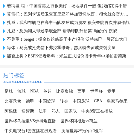
若纳坦·塔：中国香港之行很美好，场地条件一般 但我们踢得不错
莫雷托：巴列卡诺后卫查瓦里亚即将加盟切尔西，很快就会官方宣布
扎威：我和布朗尼在高中当队友后成为朋友 很兴奋能再次并肩作战
扎威：想为湖人球迷奉献全部 帮助球队升起第18面冠军旗帜
不尊重！Siegel：掘金仅给略高于中产报价 沃特森已一脚迈出大门
每体：马竞或抢先签下弗拉霍维奇，瑟洛特去留成关键变量
能否上树？ESPN记者爆料：米兰正式报价博卡青年中场帕雷德斯
热门标签
NBA
足球
篮球
英超
比赛集锦
西甲
世界杯
意甲
CBA
比赛录像
德甲
中国篮球
转会
中国足球
皇家马德里
阿根廷
詹姆斯
法甲
76人
国家队
中央8套正在播放
世界杯乌拉圭VS佛得角直播
世界杯阿根廷vs荷兰
中央电视台1套直播在线观看
历届世界杯冠军和亚军