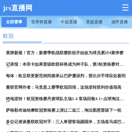
☰
jrs直播网
全部赛事
世界杯直播
中超直播
英超直播
德甲直播
欧冠
黄牌新规！官方：新赛季欧战联赛阶段开始改为球员累计4黄停赛
记录报：本菲卡如果晋级欧联杯将成为种子队，第3轮资格赛对哈
茨
每体：欧足联更新范例间接承认巴萨遭误判，普比尔手球应处极刑
曼联官网作者：马竞是上赛季欧冠四强，这场逆转胜利价值很高
绝地逆转！欧冠资格赛丹麦球队主场1-4 客场回敬4-1+点球淘汰对
手
萨格勒布迪纳摩欧冠资格赛上演让二追三，淘汰图恩晋级下一轮
多位记者谈曼联欧冠对手：三人希望客场踢国米，主场皇马或巴黎
等