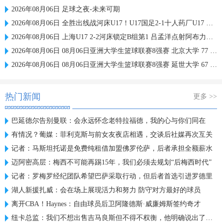
2026年08月06日 足球之夜-未来可期
2026年08月06日 全胜出线战河床U17！U17国足2-1十人药厂U17 赵松源登场1分钟传射
2026年08月06日 上海U17 2-2河床锁定B组第1 吕孟洋点射阿布力米破门 将战A组第2
2026年08月06日 08月06日亚洲大学生篮球联赛8强赛 北京大学 77 - 79 上海交通大学 集锦
2026年08月06日 08月06日亚洲大学生篮球联赛8强赛 延世大学 67 - 72 政治大学 集锦
热门新闻
更多 >>
巴延德尔告别曼联：会永远怀念老特拉福德，我的心与你们同在
有情况？葡媒：菲利克斯与前女友夜店相遇，交谈后社媒再次互关
记者：马斯坦托诺是免费纯租借加盟佛罗伦萨，后者承担全额薪水
迈阿密高层：梅西不可能再踢15年，我们必须去规划“后梅西时代”
记者：罗梅罗经纪团队希望巴萨采取行动，但后者首选引进罗德里
湖人新援扎威：会在场上展现活力和努力 防守对方最好的球员
离开CBA！Haynes：自由球员后卫阿隆德斯·威廉姆斯签约奇才
纽卡总监：我们不想出售吉马良斯但不得不权衡，他明确说出了意愿