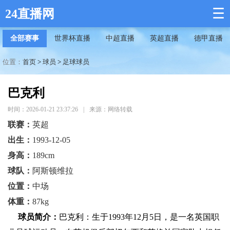
☰
24直播网
全部赛事
世界杯直播
中超直播
英超直播
德甲直播
位置：
首页
>
球员
>
足球球员
巴克利
时间：2026-01-21 23:37:26
|
来源：网络转载
联赛：
英超
出生：
1993-12-05
身高：
189cm
球队：
阿斯顿维拉
位置：
中场
体重：
87kg
球员简介：
巴克利：生于1993年12月5日，是一名英国职