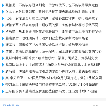
孔帕尼：不能以夺冠来判定一位教练优秀，也不能以降级判定他糟糕
跟队：恩佐回归训练，暂时无法确定能否出战欧冠对阵帕福斯
记者：安东尼奥可能也没想到，派替补去防守拼一拼，结果攻了半场
斯帕莱蒂：我会送穆帅一瓶收藏的酒，有他参与比赛必须做不同准备
罗马诺：热那亚正与谢菲尔德联谈判，希望签下后卫泽特斯特罗姆
越南最后一攻往回传球，澳大利亚主裁判果断吹响中场哨
斯基拉：国米签下16岁法国边锋马格卢特，签约至2028年
詹俊：越南队想赢怕输，缩手缩脚，完全没有此前四场比赛的气势
曼城vs博德闪耀首发：哈兰德领衔，福登、阿莱恩、刘易斯先发
越南队先上主力！越南U23半场换上头号前锋阮庭北，本届3球1助
罗马诺：伊普斯维奇租借引进切尔西小将伦汉姆，若买断有回购条款
真·带刀后卫！U23国足亚洲杯前2球全是彭啸打进，爆射+头球入网
带刀后卫！彭啸头球破门打进赛事第二球，U23国足1-0领先越南！
进球的前奏！越南后卫解围险些自摆乌龙，送出角球后U23国足破门