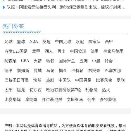
队报：阿隆索无法接受失利，游说姆巴佩带伤出战，建议打封闭被拒
热门标签
NBA
足球
篮球
英超
中国足球
欧冠
国家队
西甲
点赞U23国足
意甲
湖人
勇士
中国篮球
法甲
皇家马德里
CBA
阿森纳
火箭
转载
国际米兰
五洲
中超
转会
德甲
詹姆斯
曼城
马刺
掘金
巴特勒
东契奇
巴塞罗那
巴黎圣日耳曼
快船
热刺
中国队
中国男足
比赛录像
曼联
太阳
猛龙
切尔西
欧冠联赛阶段第7轮
利物浦
热火
比赛集锦
摩纳哥
拜仁慕尼黑
文班亚马
公牛
多特蒙德
声明：本网站是体育直播导航站，为方便喜欢体育的朋友观看视频，每日