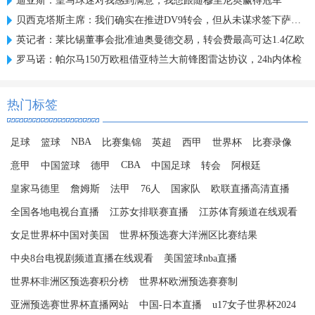
迪亚斯：皇马球迷对我感到满意，我想跟随穆里尼奥赢得冠军
贝西克塔斯主席：我们确实在推进DV9转会，但从未谋求签下萨拉赫
英记者：莱比锡董事会批准迪奥曼德交易，转会费最高可达1.4亿欧
罗马诺：帕尔马150万欧租借亚特兰大前锋图雷达协议，24h内体检
热门标签
NBA
足球
篮球
比赛集锦
英超
西甲
世界杯
比赛录像
CBA
意甲
中国篮球
德甲
中国足球
转会
阿根廷
皇家马德里
詹姆斯
法甲
76人
国家队
欧联直播高清直播
全国各地电视台直播
江苏女排联赛直播
江苏体育频道在线观看
女足世界杯中国对美国
世界杯预选赛大洋洲区比赛结果
中央8台电视剧频道直播在线观看
美国篮球nba直播
世界杯非洲区预选赛积分榜
世界杯欧洲预选赛赛制
亚洲预选赛世界杯直播网站
中国-日本直播
u17女子世界杯2024