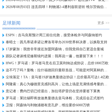
2026年08月03日 连丢四球！利物浦2-4遭利兹联逆转 维尔茨钱伯斯破门凯尔凯兹失误
足球新闻
更多 >>
ESPN：吉马良斯预计周三前往伦敦，接受体检并与阿森纳签约
泰晤士：因凡蒂诺承诺让摩洛哥举办2030世界杯决赛，以换取支持
17岁蒙加：我曾非常接近加盟阿森纳，但我觉得自己更适合曼城
跟队记者谈维尼修斯续约进展：我再说一遍，他要留下来！！！
HWG！罗马诺：罗马签马竞右后卫莫利纳达成协议，总价1800万欧
这不巧了吗？曼晚：拉什福德回归曼联首战，可能是对阿莫林的米兰
尘埃落定！TA：皇马签19岁迪奥曼德达协议！总价最高可达1.4亿欧
阿隆索：真心为穆德里克感到高兴，让他上场是充满情感考量的决定
意记者：费内巴切已经退出，加拉塔萨雷仍在坚持要签下莱奥
罗马诺：莱比锡即将放迪奥曼德去皇马体检，完成后会正式签约
卫报：阿森纳与利物浦都有意孔萨，维拉要价6000万镑