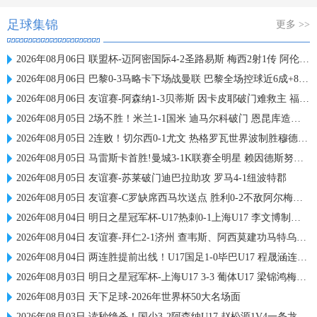
足球集锦
更多 >>
2026年08月06日 联盟杯-迈阿密国际4-2圣路易斯 梅西2射1传 阿伦助攻戴帽
2026年08月06日 巴黎0-3马略卡下场战曼联 巴黎全场控球近6成+8射3正未果
2026年08月06日 友谊赛-阿森纳1-3贝蒂斯 因卡皮耶破门难救主 福纳尔斯1射2传
2026年08月05日 2场不胜！米兰1-1国米 迪马尔科破门 恩昆库造点+点射拉莫斯登场
2026年08月05日 2连败！切尔西0-1尤文 热格罗瓦世界波制胜穆德里克时隔614天复出
2026年08月05日 马雷斯卡首胜!曼城3-1K联赛全明星 赖因德斯努里破门塞梅尼奥助攻
2026年08月05日 友谊赛-苏莱破门迪巴拉助攻 罗马4-1纽波特郡
2026年08月05日 友谊赛-C罗缺席西马坎送点 胜利0-2不敌阿尔梅里亚
2026年08月04日 明日之星冠军杯-U17热刺0-1上海U17 李文博制胜球
2026年08月04日 友谊赛-拜仁2-1济州 查韦斯、阿西莫建功马特乌斯彩虹过人送助攻
2026年08月04日 两连胜提前出线！U17国足1-0毕巴U17 程晟涵连场破门赵松源中楣
2026年08月03日 明日之星冠军杯-上海U17 3-3 葡体U17 梁锦鸿梅开二度
2026年08月03日 天下足球-2026年世界杯50大名场面
2026年08月03日 读秒绝杀！国少3-2阿森纳U17 赵松源1V4一条龙+造乌龙 程晟涵绝杀