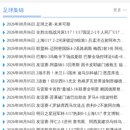
足球集锦
更多 >>
2026年08月06日 足球之夜-未来可期
2026年08月06日 全胜出线战河床U17！U17国足2-1十人药厂U17 赵松源登场1分钟传射
2026年08月06日 上海U17 2-2河床锁定B组第1 吕孟洋点射阿布力米破门 将战A组第2
2026年08月06日 联盟杯-迈阿密国际4-2圣路易斯 梅西2射1传 阿伦助攻戴帽
2026年08月06日 巴黎0-3马略卡下场战曼联 巴黎全场控球近6成+8射3正未果
2026年08月06日 友谊赛-阿森纳1-3贝蒂斯 因卡皮耶破门难救主 福纳尔斯1射2传
2026年08月05日 2场不胜！米兰1-1国米 迪马尔科破门 恩昆库造点+点射拉莫斯登场
2026年08月05日 2连败！切尔西0-1尤文 热格罗瓦世界波制胜穆德里克时隔614天复出
2026年08月05日 马雷斯卡首胜!曼城3-1K联赛全明星 赖因德斯努里破门塞梅尼奥助攻
2026年08月05日 友谊赛-苏莱破门迪巴拉助攻 罗马4-1纽波特郡
2026年08月05日 友谊赛-C罗缺席西马坎送点 胜利0-2不敌阿尔梅里亚
2026年08月04日 明日之星冠军杯-U17热刺0-1上海U17 李文博制胜球
2026年08月04日 友谊赛-拜仁2-1济州 查韦斯、阿西莫建功马特乌斯彩虹过人送助攻
2026年08月04日 两连胜提前出线！U17国足1-0毕巴U17 程晟涵连场破门赵松源中楣