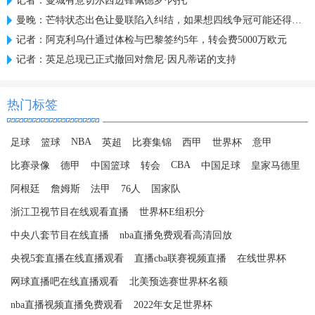
记者：曼城有意切尔西边锋佩德罗·内托
曼晚：芒特状态出色让曼联陷入纠结，如果想四线争冠可能还得买人
记者：阿克利乌什通过体检与巴黎签约5年，转会费5000万欧元
记者：英足总现已正式撤回对詹尼·因凡蒂诺的支持
热门标签
NBA
足球
篮球
英超
比赛集锦
西甲
世界杯
意甲
CBA
比赛录像
德甲
中国篮球
转会
中国足球
皇家马德里
阿根廷
詹姆斯
法甲
76人
国家队
浙江卫视节目在线观看直播
世界杯E组积分
中央八套节目在线直播
nba直播免费观看高清回放
央视5套直播在线直播观看
直播cba联赛视频直播
在线世界杯
网球直播吧在线直播观看
北美预选赛世界杯名额
nba直播视频直播免费观看
2022年女足世界杯