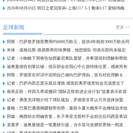
2026年08月03日 明日之星冠军杯-上海U17 3-3 葡体U17 梁锦鸿梅开二度
足球新闻
更多 >>
阿斯：巴萨签罗德里费用约6000万欧元，提供4年税前3000万欧合同
米体：道格拉斯·路易斯再拒埃弗顿，他想留队 但俱乐部尚未敲定
记者：小蜘蛛下周将告知西蒙尼离队愿望，并希望得到理解和帮助
迪奥曼德告别莱比锡：俱乐部会在我心中占据特殊位置，感谢所有
阿斯：罗德里在对话中说明自己倾向巴萨理由，皇马对此理解＆祝好
记者：巴萨内部态度乐观且谨慎 感觉距离罗德里转会完成更近了
南美足联：对因凡蒂诺撤回“国际足联前进企业计划”提案表示欢迎
记者：弗里克详细介绍了球队规划，罗德里非常认可并选择加盟巴萨
曼晚：巴莱巴遭遇脚踝韧带伤势，曼联今夏大概率不会继续追求他
阿媒：梅西给出明确答复，长子蒂亚戈暂时不会前往拉玛西亚青训
龙塞罗：迪奥曼德是一笔重磅引援，当今皇马坐拥世界独一档攻击线