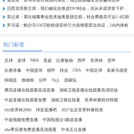
迪亚斯：皇马球迷对我感到满意，我想跟随穆里尼奥赢得冠军
贝西克塔斯主席：我们确实在推进DV9转会，但从未谋求签下萨拉赫
英记者：莱比锡董事会批准迪奥曼德交易，转会费最高可达1.4亿欧
罗马诺：帕尔马150万欧租借亚特兰大前锋图雷达协议，24h内体检
热门标签
NBA
足球
篮球
英超
比赛集锦
西甲
世界杯
意甲
CBA
比赛录像
中国篮球
德甲
转会
中国足球
皇家马德里
阿根廷
詹姆斯
法甲
76人
国家队
腾讯直播在线观看高清直播
湖南卫视直播在线观看高清回放
中超直播在线观看免费
湖南卫视在线看
世界杯赛程对阵图
fifa世界杯2006
球皇直播吧
2027女足世界杯赛程表
中超视频免费直播
中国电视台5频道直播
nba季后赛免费直播高清观看
中央五台直播