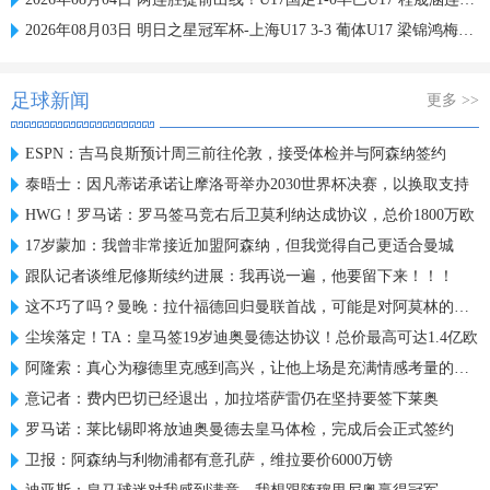
2026年08月03日 明日之星冠军杯-上海U17 3-3 葡体U17 梁锦鸿梅开二度
足球新闻
更多 >>
ESPN：吉马良斯预计周三前往伦敦，接受体检并与阿森纳签约
泰晤士：因凡蒂诺承诺让摩洛哥举办2030世界杯决赛，以换取支持
HWG！罗马诺：罗马签马竞右后卫莫利纳达成协议，总价1800万欧
17岁蒙加：我曾非常接近加盟阿森纳，但我觉得自己更适合曼城
跟队记者谈维尼修斯续约进展：我再说一遍，他要留下来！！！
这不巧了吗？曼晚：拉什福德回归曼联首战，可能是对阿莫林的米兰
尘埃落定！TA：皇马签19岁迪奥曼德达协议！总价最高可达1.4亿欧
阿隆索：真心为穆德里克感到高兴，让他上场是充满情感考量的决定
意记者：费内巴切已经退出，加拉塔萨雷仍在坚持要签下莱奥
罗马诺：莱比锡即将放迪奥曼德去皇马体检，完成后会正式签约
卫报：阿森纳与利物浦都有意孔萨，维拉要价6000万镑