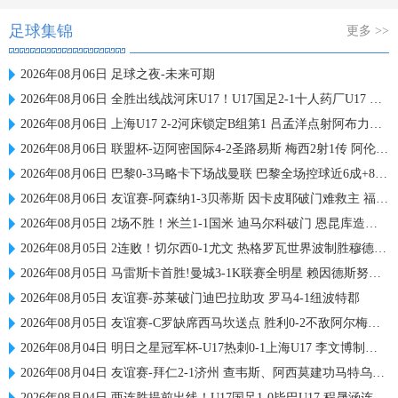
足球集锦
更多 >>
2026年08月06日 足球之夜-未来可期
2026年08月06日 全胜出线战河床U17！U17国足2-1十人药厂U17 赵松源登场1分钟传射
2026年08月06日 上海U17 2-2河床锁定B组第1 吕孟洋点射阿布力米破门 将战A组第2
2026年08月06日 联盟杯-迈阿密国际4-2圣路易斯 梅西2射1传 阿伦助攻戴帽
2026年08月06日 巴黎0-3马略卡下场战曼联 巴黎全场控球近6成+8射3正未果
2026年08月06日 友谊赛-阿森纳1-3贝蒂斯 因卡皮耶破门难救主 福纳尔斯1射2传
2026年08月05日 2场不胜！米兰1-1国米 迪马尔科破门 恩昆库造点+点射拉莫斯登场
2026年08月05日 2连败！切尔西0-1尤文 热格罗瓦世界波制胜穆德里克时隔614天复出
2026年08月05日 马雷斯卡首胜!曼城3-1K联赛全明星 赖因德斯努里破门塞梅尼奥助攻
2026年08月05日 友谊赛-苏莱破门迪巴拉助攻 罗马4-1纽波特郡
2026年08月05日 友谊赛-C罗缺席西马坎送点 胜利0-2不敌阿尔梅里亚
2026年08月04日 明日之星冠军杯-U17热刺0-1上海U17 李文博制胜球
2026年08月04日 友谊赛-拜仁2-1济州 查韦斯、阿西莫建功马特乌斯彩虹过人送助攻
2026年08月04日 两连胜提前出线！U17国足1-0毕巴U17 程晟涵连场破门赵松源中楣