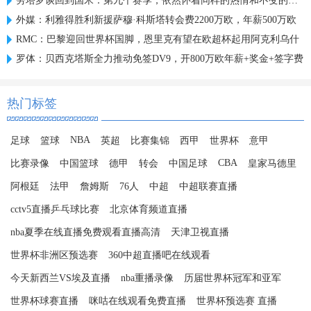
劳塔罗谈回到国米：第九个赛季，依然怀着同样的热情和不变的雄心
外媒：利雅得胜利新援萨穆·科斯塔转会费2200万欧，年薪500万欧
RMC：巴黎迎回世界杯国脚，恩里克有望在欧超杯起用阿克利乌什
罗体：贝西克塔斯全力推动免签DV9，开800万欧年薪+奖金+签字费
热门标签
NBA
足球
篮球
英超
比赛集锦
西甲
世界杯
意甲
CBA
比赛录像
中国篮球
德甲
转会
中国足球
皇家马德里
阿根廷
法甲
詹姆斯
76人
中超
中超联赛直播
cctv5直播乒乓球比赛
北京体育频道直播
nba夏季在线直播免费观看直播高清
天津卫视直播
世界杯非洲区预选赛
360中超直播吧在线观看
今天新西兰VS埃及直播
nba重播录像
历届世界杯冠军和亚军
世界杯球赛直播
咪咕在线观看免费直播
世界杯预选赛 直播