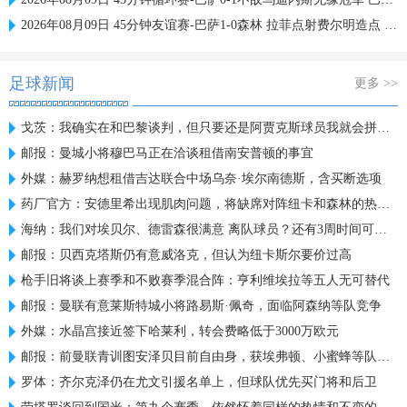
2026年08月09日 45分钟友谊赛-巴萨1-0森林 拉菲点射费尔明造点 两队各一次中柱
足球新闻
更多 >>
戈茨：我确实在和巴黎谈判，但只要还是阿贾克斯球员我就会拼全力
邮报：曼城小将穆巴马正在洽谈租借南安普顿的事宜
外媒：赫罗纳想租借吉达联合中场乌奈·埃尔南德斯，含买断选项
药厂官方：安德里希出现肌肉问题，将缺席对阵纽卡和森林的热身赛
海纳：我们对埃贝尔、德雷森很满意 离队球员？还有3周时间可操作
邮报：贝西克塔斯仍有意威洛克，但认为纽卡斯尔要价过高
枪手旧将谈上赛季和不败赛季混合阵：亨利维埃拉等五人无可替代
邮报：曼联有意莱斯特城小将路易斯·佩奇，面临阿森纳等队竞争
外媒：水晶宫接近签下哈莱利，转会费略低于3000万欧元
邮报：前曼联青训图安泽贝目前自由身，获埃弗顿、小蜜蜂等队关注
罗体：齐尔克泽仍在尤文引援名单上，但球队优先买门将和后卫