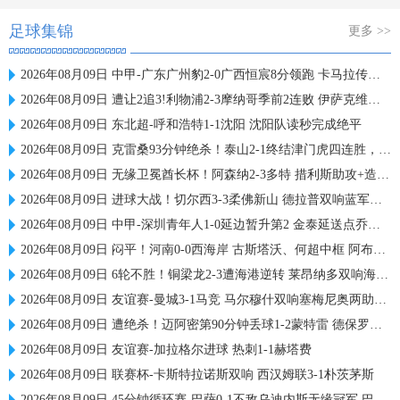
足球集锦
更多 >>
2026年08月09日 中甲-广东广州豹2-0广西恒宸8分领跑 卡马拉传射若昂·卡洛斯破门
2026年08月09日 遭让2追3!利物浦2-3摩纳哥季前2连败 伊萨克维尔茨破门范戴克送点
2026年08月09日 东北超-呼和浩特1-1沈阳 沈阳队读秒完成绝平
2026年08月09日 克雷桑93分钟绝杀！泰山2-1终结津门虎四连胜，刘洋、哈达斯破门
2026年08月09日 无缘卫冕酋长杯！阿森纳2-3多特 措利斯助攻+造点多特U19三人建功
2026年08月09日 进球大战！切尔西3-3柔佛新山 德拉普双响蓝军热身赛暂2胜2负1平
2026年08月09日 中甲-深圳青年人1-0延边暂升第2 金泰延送点乔尔·诺贝尔操刀命中
2026年08月09日 闷平！河南0-0西海岸 古斯塔沃、何超中框 阿布拉汗替补席染红
2026年08月09日 6轮不胜！铜梁龙2-3遭海港逆转 莱昂纳多双响海港甩开降级区7分
2026年08月09日 友谊赛-曼城3-1马竞 马尔穆什双响塞梅尼奥两助16岁多明戈斯破门
2026年08月09日 遭绝杀！迈阿密第90分钟丢球1-2蒙特雷 德保罗破门展示梅西球衣
2026年08月09日 友谊赛-加拉格尔进球 热刺1-1赫塔费
2026年08月09日 联赛杯-卡斯特拉诺斯双响 西汉姆联3-1朴茨茅斯
2026年08月09日 45分钟循环赛-巴萨0-1不敌乌迪内斯无缘冠军 巴约挑射绝杀