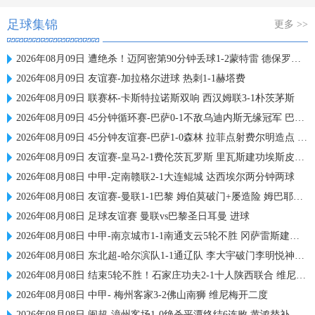
足球集锦
更多 >>
2026年08月09日 遭绝杀！迈阿密第90分钟丢球1-2蒙特雷 德保罗破门展示梅西球衣
2026年08月09日 友谊赛-加拉格尔进球 热刺1-1赫塔费
2026年08月09日 联赛杯-卡斯特拉诺斯双响 西汉姆联3-1朴茨茅斯
2026年08月09日 45分钟循环赛-巴萨0-1不敌乌迪内斯无缘冠军 巴约挑射绝杀
2026年08月09日 45分钟友谊赛-巴萨1-0森林 拉菲点射费尔明造点 两队各一次中柱
2026年08月09日 友谊赛-皇马2-1费伦茨瓦罗斯 里瓦斯建功埃斯皮破门巴尔韦德助攻
2026年08月08日 中甲-定南赣联2-1大连鲲城 达西埃尔两分钟两球
2026年08月08日 友谊赛-曼联1-1巴黎 姆伯莫破门+屡造险 姆巴耶建功芒特伤退
2026年08月08日 足球友谊赛 曼联vs巴黎圣日耳曼 进球
2026年08月08日 中甲-南京城市1-1南通支云5轮不胜 冈萨雷斯建功董洪麟破门救主
2026年08月08日 东北超-哈尔滨队1-1通辽队 李大宇破门李明悦神仙球扳平
2026年08月08日 结束5轮不胜！石家庄功夫2-1十人陕西联合 维尼修斯制胜曹康直红
2026年08月08日 中甲- 梅州客家3-2佛山南狮 维尼梅开二度
2026年08月08日 闽超-漳州客场1-0绝杀平潭终结6连败 黄鸿替补登场97分钟破门