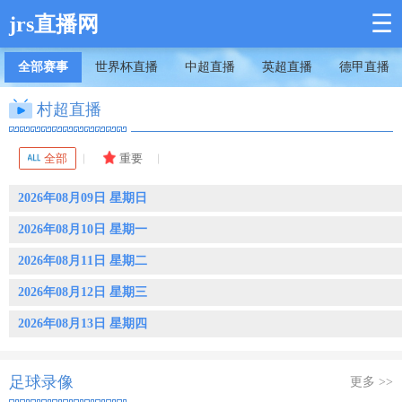
☰
jrs直播网
全部赛事
世界杯直播
中超直播
英超直播
德甲直播
村超直播
全部
重要
2026年08月09日 星期日
2026年08月10日 星期一
2026年08月11日 星期二
2026年08月12日 星期三
2026年08月13日 星期四
足球录像
更多 >>