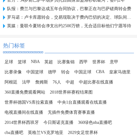
官方：34岁前巴萨中场罗贝托自由身加盟洛杉矶银河，签约2年
队报：费兰与巴黎达成五年合同协议，巴黎正在与巴萨磋商转会费
罗马诺：卢卡库愿转会，交易现取决于费内巴切的决定、球队间谈判
英媒：曼联今夏转会净支出约2500万镑，无合适目标他们宁愿等待
热门标签
NBA
足球
篮球
英超
比赛集锦
西甲
世界杯
意甲
CBA
比赛录像
中国篮球
德甲
转会
中国足球
皇家马德里
阿根廷
法甲
詹姆斯
76人
中超
中超比赛在线直播
360直播免费观看网站
2018世界杯赛程结果图
世界杯德国VS库拉索直播
中央1台直播观看在线直播
电视直播间在线直播
无插件免费体育赛事直播
2014世界杯西班牙
今日斯诺克直播
360绿色nba直播吧
cba直播吧
英格兰VS克罗地亚
2029女足世界杯