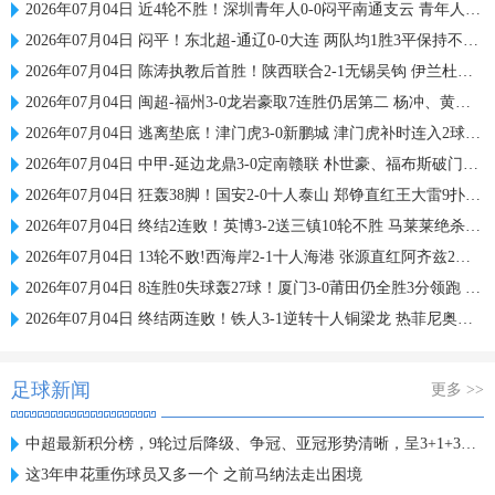
2026年07月04日 近4轮不胜！深圳青年人0-0闷平南通支云 青年人仍中甲第2支云第3
2026年07月04日 闷平！东北超-通辽0-0大连 两队均1胜3平保持不败 大连遭三连平
2026年07月04日 陈涛执教后首胜！陕西联合2-1无锡吴钩 伊兰杜斯特双响+绝杀
2026年07月04日 闽超-福州3-0龙岩豪取7连胜仍居第二 杨冲、黄伟杰、李宇豪破门
2026年07月04日 逃离垫底！津门虎3-0新鹏城 津门虎补时连入2球 积分平三镇升第15
2026年07月04日 中甲-延边龙鼎3-0定南赣联 朴世豪、福布斯破门乔瓦尼造点+点射
2026年07月04日 狂轰38脚！国安2-0十人泰山 郑铮直红王大雷9扑救塞鸟+林良铭破门
2026年07月04日 终结2连败！英博3-2送三镇10轮不胜 马莱莱绝杀 卡迪斯传射难救主
2026年07月04日 13轮不败!西海岸2-1十人海港 张源直红阿齐兹2助攻VAR吹掉双方4球
2026年07月04日 8连胜0失球轰27球！厦门3-0莆田仍全胜3分领跑 刘鑫岳超级世界波
2026年07月04日 终结两连败！铁人3-1逆转十人铜梁龙 热菲尼奥双响恩加德乌染红
足球新闻
更多 >>
中超最新积分榜，9轮过后降级、争冠、亚冠形势清晰，呈3+1+3格局
这3年申花重伤球员又多一个 之前马纳法走出困境