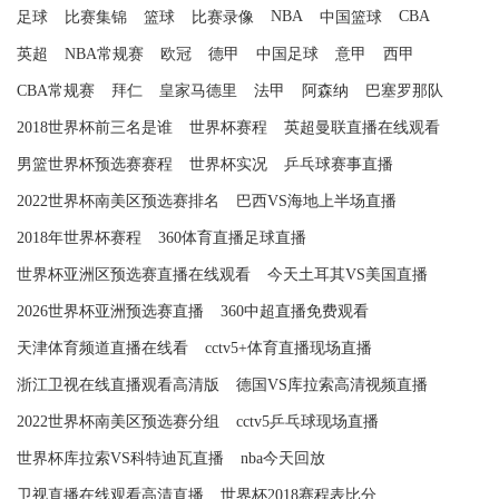
NBA
CBA
足球
比赛集锦
篮球
比赛录像
中国篮球
英超
NBA常规赛
欧冠
德甲
中国足球
意甲
西甲
CBA常规赛
拜仁
皇家马德里
法甲
阿森纳
巴塞罗那队
2018世界杯前三名是谁
世界杯赛程
英超曼联直播在线观看
男篮世界杯预选赛赛程
世界杯实况
乒乓球赛事直播
2022世界杯南美区预选赛排名
巴西VS海地上半场直播
2018年世界杯赛程
360体育直播足球直播
世界杯亚洲区预选赛直播在线观看
今天土耳其VS美国直播
2026世界杯亚洲预选赛直播
360中超直播免费观看
天津体育频道直播在线看
cctv5+体育直播现场直播
浙江卫视在线直播观看高清版
德国VS库拉索高清视频直播
2022世界杯南美区预选赛分组
cctv5乒乓球现场直播
世界杯库拉索VS科特迪瓦直播
nba今天回放
卫视直播在线观看高清直播
世界杯2018赛程表比分