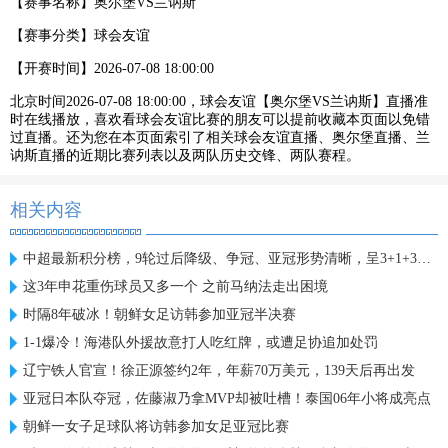
【赛事名称】
奥尔堡VS兰讷斯
【赛事分类】
球会友谊
【开赛时间】
2026-07-08 18:00:00
北京时间2026-07-08 18:00:00，球会友谊【奥尔堡VS兰讷斯】直播准
时在线播放，喜欢看球会友谊比赛的朋友可以提前收藏本页面以免错
过直播。还为您在本页面索引了相关球会友谊直播、奥尔堡直播、兰
讷斯直播的近期比赛列表以及两队历史交锋、两队赛程。
相关内容
中超最新积分榜，9轮过后降级、争冠、亚冠形势清晰，呈3+1+3格局
这3年申花重伤球员又多一个 之前马纳法走出困境
时隔8年破冰！朝鲜女足访韩参加亚冠半决赛
1-1爆冷！海港队外援故意打人吃红牌，或遭足协追加处罚
辽宁铁人官宣！徐正源签约2年，年薪70万美元，139天后再出发
亚冠日本队夺冠，佐藤淑乃拿MVP却被吐槽！泰国06年小将成亮点
朝鲜一女子足球队将访韩参加女足亚冠比赛