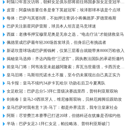
时隔12年首次访韩，朝鲜女足俱乐部将前往韩国参加女足亚冠半决赛
皮雷：阿森纳首要任务是拿下英超冠军；埃泽那球本该是个点球
每体：巴萨与其签B席，不如押注青训小将佩德罗-罗德里格斯
巴萨关注新星冈萨雷斯，球员本人坦言是马竞球迷
西媒：老佛爷押宝穆里尼奥是无奈之选，“电击疗法”才能拯救皇马
佩德里成巴萨最年轻200场首发球员，但身后已有挑战者
新诺坎普球场成巴萨摇钱树，仅第三层看台就能带来8000万欧收入
揭秘皇马选帅：齐达内险些“三进宫”，因执教法国队的承诺拒邀约
前皇马门将：阿韦洛亚未超越阿隆索；库瓦当世最强，卡西历史最佳
皇马旧将：马斯坦托诺水土不服，至今仍未展现出自己真正实力
马卡报：皇马不续约34岁卡瓦哈尔 功勋右后卫今夏离队
女足欧冠：巴萨总分5-3拜仁晋级决赛战里昂，普特利亚斯双响
剑南春丨皇马2-0西班牙人，维尼修斯双响，贝林厄姆脚后跟助攻
皇马巴萨对我有意？洪-马丁：都是外界流言，我专注皇家社会
阿斯：尽管费兰本赛季已打进20球，但德科还在犹豫是否续约他
半场：巴萨女足2-1拜仁女足，帕拉略洛、普特利亚斯破门