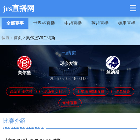
☰
jrs直播网
全部赛事
世界杯直播
中超直播
英超直播
德甲直播
位置：
首页
>
奥尔堡VS兰讷斯
已结束
球会友谊
:
兰讷斯
奥尔堡
2026-07-08 18:00:00
高清直播信号
现场美女解说
卫星源-蜘蛛直播
红单解说
蜘蛛直播
比赛介绍