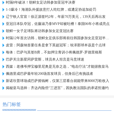
时隔8年破冰！朝鲜女足访韩参加亚冠半决赛
1-1爆冷！海港队外援故意打人吃红牌，或遭足协追加处罚
辽宁铁人官宣！徐正源签约2年，年薪70万美元，139天后再出发
亚冠日本队夺冠，佐藤淑乃拿MVP却被吐槽！泰国06年小将成亮点
朝鲜一女子足球队将访韩参加女足亚冠比赛
时隔12年首次访韩，朝鲜女足俱乐部将前往韩国参加女足亚冠半决赛
皮雷：阿森纳首要任务是拿下英超冠军；埃泽那球本该是个点球
每体：巴萨与其签B席，不如押注青训小将佩德罗-罗德里格斯
巴萨关注新星冈萨雷斯，球员本人坦言是马竞球迷
西媒：老佛爷押宝穆里尼奥是无奈之选，“电击疗法”才能拯救皇马
佩德里成巴萨最年轻200场首发球员，但身后已有挑战者
新诺坎普球场成巴萨摇钱树，仅第三层看台就能带来8000万欧收入
揭秘皇马选帅：齐达内险些“三进宫”，因执教法国队的承诺拒邀约
热门标签