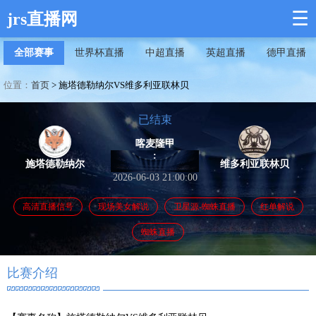
☰
jrs直播网
全部赛事
世界杯直播
中超直播
英超直播
德甲直播
位置：
首页
>
施塔德勒纳尔VS维多利亚联林贝
已结束
喀麦隆甲
:
施塔德勒纳尔
维多利亚联林贝
2026-06-03 21:00:00
高清直播信号
现场美女解说
卫星源-蜘蛛直播
红单解说
蜘蛛直播
比赛介绍