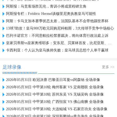
阿斯报：马竞客场胜瓦伦，青训小将成里程碑主角
阿斯报专栏：Frédéric Hermel谈穆里尼奥执教皇马可能性
阿斯：卡马文加本赛季状态太差，法国队基本不会带他踢世界杯
13球7助攻！皇马900万欧元回购尼科帕斯，3大传球手竞争中场核心
巴列卡诺官方：不同意帕拉松禁赛裁决，将向体育行政法庭上诉
皇家贝蒂斯vs皇家奥维耶多：安东尼、贝莱林首发，比尼亚斯、哈维-洛佩斯出战
卡西利亚：个人认为皇马换帅失败；皇马球员总想个人单干赢球
足球录像
更多 >>
2026年05月31日 欧冠决赛 巴黎圣日耳曼vs阿森纳 全场录像
2026年05月30日 中甲第10轮 梅州客家 VS 定南赣联 全场录像
2026年05月30日 中甲第10轮 苏州东吴 VS 无锡吴钩 全场录像
2026年05月30日 中甲第10轮 广西恒宸 VS 佛山南狮 全场录像
2026年05月30日 中甲第10轮 大连鲲城 VS 石家庄功夫 全场录像
2026年05月30日 中超第15轮 深圳新鹏城vs青岛海牛 全场录像