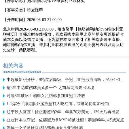
【赛事名称】
施塔德勒纳尔VS维多利亚联林贝
【赛事分类】
喀麦隆甲
【开赛时间】
2026-06-03 21:00:00
北京时间2026-06-03 21:00:00，喀麦隆甲【施塔德勒纳尔VS维多利亚
联林贝】直播准时在线播放，喜欢看喀麦隆甲比赛的朋友可以提前收
藏本页面以免错过直播。还为您在本页面索引了相关喀麦隆甲直播、
施塔德勒纳尔直播、维多利亚联林贝直播的近期比赛列表以及两队历
史交锋、两队赛程。
相关内容
中超最新积分榜，9轮过后降级、争冠、亚冠形势清晰，呈3+1+3格局
这3年申花重伤球员又多一个 之前马纳法走出困境
时隔8年破冰！朝鲜女足访韩参加亚冠半决赛
1-1爆冷！海港队外援故意打人吃红牌，或遭足协追加处罚
辽宁铁人官宣！徐正源签约2年，年薪70万美元，139天后再出发
亚冠日本队夺冠，佐藤淑乃拿MVP却被吐槽！泰国06年小将成亮点
朝鲜一女子足球队将访韩参加女足亚冠比赛