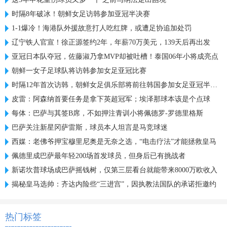
时隔8年破冰！朝鲜女足访韩参加亚冠半决赛
1-1爆冷！海港队外援故意打人吃红牌，或遭足协追加处罚
辽宁铁人官宣！徐正源签约2年，年薪70万美元，139天后再出发
亚冠日本队夺冠，佐藤淑乃拿MVP却被吐槽！泰国06年小将成亮点
朝鲜一女子足球队将访韩参加女足亚冠比赛
时隔12年首次访韩，朝鲜女足俱乐部将前往韩国参加女足亚冠半决赛
皮雷：阿森纳首要任务是拿下英超冠军；埃泽那球本该是个点球
每体：巴萨与其签B席，不如押注青训小将佩德罗-罗德里格斯
巴萨关注新星冈萨雷斯，球员本人坦言是马竞球迷
西媒：老佛爷押宝穆里尼奥是无奈之选，“电击疗法”才能拯救皇马
佩德里成巴萨最年轻200场首发球员，但身后已有挑战者
新诺坎普球场成巴萨摇钱树，仅第三层看台就能带来8000万欧收入
揭秘皇马选帅：齐达内险些“三进宫”，因执教法国队的承诺拒邀约
热门标签