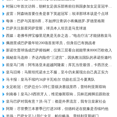
时隔12年首次访韩，朝鲜女足俱乐部将前往韩国参加女足亚冠半决赛
皮雷：阿森纳首要任务是拿下英超冠军；埃泽那球本该是个点球
每体：巴萨与其签B席，不如押注青训小将佩德罗-罗德里格斯
巴萨关注新星冈萨雷斯，球员本人坦言是马竞球迷
西媒：老佛爷押宝穆里尼奥是无奈之选，“电击疗法”才能拯救皇马
佩德里成巴萨最年轻200场首发球员，但身后已有挑战者
新诺坎普球场成巴萨摇钱树，仅第三层看台就能带来8000万欧收入
揭秘皇马选帅：齐达内险些“三进宫”，因执教法国队的承诺拒邀约
前皇马门将：阿韦洛亚未超越阿隆索；库瓦当世最强，卡西历史最佳
皇马旧将：马斯坦托诺水土不服，至今仍未展现出自己真正实力
马卡报：皇马不续约34岁卡瓦哈尔 功勋右后卫今夏离队
女足欧冠：巴萨总分5-3拜仁晋级决赛战里昂，普特利亚斯双响
剑南春丨皇马2-0西班牙人，维尼修斯双响，贝林厄姆脚后跟助攻
皇马巴萨对我有意？洪-马丁：都是外界流言，我专注皇家社会
阿斯：尽管费兰本赛季已打进20球，但德科还在犹豫是否续约他
半场：巴萨女足2-1拜仁女足，帕拉略洛、普特利亚斯破门