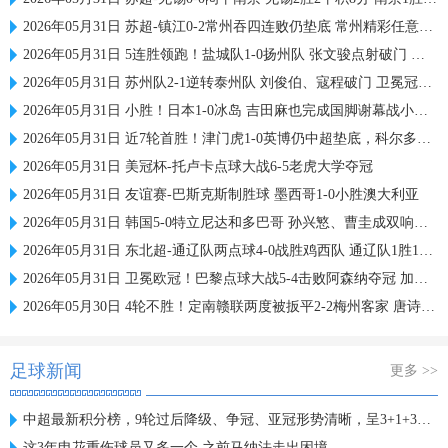
2026年05月31日 苏超-镇江0-2常州吞四连败仍垫底 常州精彩任意球配合李霄鹏破门
2026年05月31日 5连胜领跑！盐城队1-0扬州队 张文骏点射破门 扬州队5场仅1胜
2026年05月31日 苏州队2-1逆转泰州队 刘俊伯、寇程破门 卫冕冠军新赛季1胜3负
2026年05月31日 小胜！日本1-0冰岛 吉田麻也完成国脚谢幕战小川航基替补头球绝杀
2026年05月31日 近7轮首胜！津门虎1-0英博仍中超垫底，科尔多瓦处子球制胜
2026年05月31日 美冠杯-托卢卡点球大战6-5老虎大学夺冠
2026年05月31日 友谊赛-巴斯克斯制胜球 墨西哥1-0小胜澳大利亚
2026年05月31日 韩国5-0特立尼达和多巴哥 孙兴慜、曹圭成双响曹侑珉、裴峻浩伤退
2026年05月31日 东北超-通辽队两点球4-0战胜鸡西队 通辽队1胜1平鸡西队遭遇2连败
2026年05月31日 卫冕欧冠！巴黎点球大战5-4击败阿森纳夺冠 加布里埃尔、埃泽失点
2026年05月30日 4轮不胜！定南赣联两度被扳平2-2梅州客家 唐诗世界波冯刚破门
足球新闻
更多 >>
中超最新积分榜，9轮过后降级、争冠、亚冠形势清晰，呈3+1+3格局
这3年申花重伤球员又多一个 之前马纳法走出困境