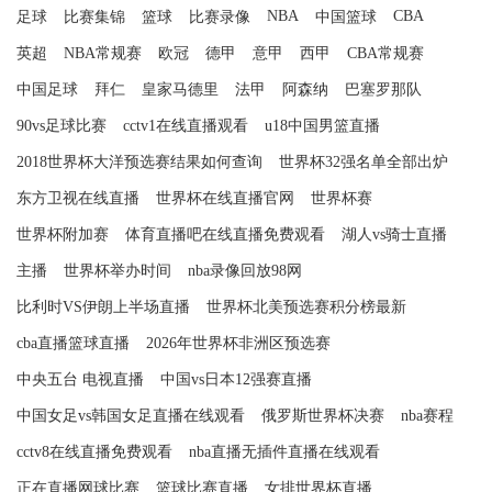
NBA
CBA
足球
比赛集锦
篮球
比赛录像
中国篮球
英超
NBA常规赛
欧冠
德甲
意甲
西甲
CBA常规赛
中国足球
拜仁
皇家马德里
法甲
阿森纳
巴塞罗那队
90vs足球比赛
cctv1在线直播观看
u18中国男篮直播
2018世界杯大洋预选赛结果如何查询
世界杯32强名单全部出炉
东方卫视在线直播
世界杯在线直播官网
世界杯赛
世界杯附加赛
体育直播吧在线直播免费观看
湖人vs骑士直播
主播
世界杯举办时间
nba录像回放98网
比利时VS伊朗上半场直播
世界杯北美预选赛积分榜最新
cba直播篮球直播
2026年世界杯非洲区预选赛
中央五台 电视直播
中国vs日本12强赛直播
中国女足vs韩国女足直播在线观看
俄罗斯世界杯决赛
nba赛程
cctv8在线直播免费观看
nba直播无插件直播在线观看
正在直播网球比赛
篮球比赛直播
女排世界杯直播