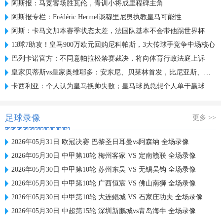
阿斯报：马竞客场胜瓦伦，青训小将成里程碑主角
阿斯报专栏：Frédéric Hermel谈穆里尼奥执教皇马可能性
阿斯：卡马文加本赛季状态太差，法国队基本不会带他踢世界杯
13球7助攻！皇马900万欧元回购尼科帕斯，3大传球手竞争中场核心
巴列卡诺官方：不同意帕拉松禁赛裁决，将向体育行政法庭上诉
皇家贝蒂斯vs皇家奥维耶多：安东尼、贝莱林首发，比尼亚斯、哈维-洛佩斯出战
卡西利亚：个人认为皇马换帅失败；皇马球员总想个人单干赢球
足球录像
更多 >>
2026年05月31日 欧冠决赛 巴黎圣日耳曼vs阿森纳 全场录像
2026年05月30日 中甲第10轮 梅州客家 VS 定南赣联 全场录像
2026年05月30日 中甲第10轮 苏州东吴 VS 无锡吴钩 全场录像
2026年05月30日 中甲第10轮 广西恒宸 VS 佛山南狮 全场录像
2026年05月30日 中甲第10轮 大连鲲城 VS 石家庄功夫 全场录像
2026年05月30日 中超第15轮 深圳新鹏城vs青岛海牛 全场录像