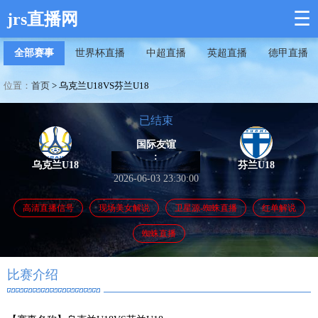
☰
jrs直播网
全部赛事
世界杯直播
中超直播
英超直播
德甲直播
位置：
首页
>
乌克兰U18VS芬兰U18
已结束
国际友谊
:
乌克兰U18
芬兰U18
2026-06-03 23:30:00
高清直播信号
现场美女解说
卫星源-蜘蛛直播
红单解说
蜘蛛直播
比赛介绍