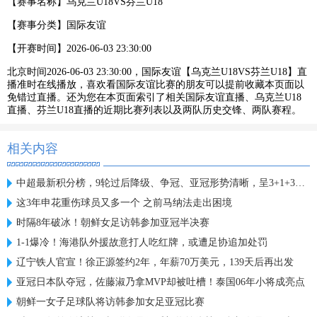
【赛事名称】
乌克兰U18VS芬兰U18
【赛事分类】
国际友谊
【开赛时间】
2026-06-03 23:30:00
北京时间2026-06-03 23:30:00，国际友谊【乌克兰U18VS芬兰U18】直
播准时在线播放，喜欢看国际友谊比赛的朋友可以提前收藏本页面以
免错过直播。还为您在本页面索引了相关国际友谊直播、乌克兰U18
直播、芬兰U18直播的近期比赛列表以及两队历史交锋、两队赛程。
相关内容
中超最新积分榜，9轮过后降级、争冠、亚冠形势清晰，呈3+1+3格局
这3年申花重伤球员又多一个 之前马纳法走出困境
时隔8年破冰！朝鲜女足访韩参加亚冠半决赛
1-1爆冷！海港队外援故意打人吃红牌，或遭足协追加处罚
辽宁铁人官宣！徐正源签约2年，年薪70万美元，139天后再出发
亚冠日本队夺冠，佐藤淑乃拿MVP却被吐槽！泰国06年小将成亮点
朝鲜一女子足球队将访韩参加女足亚冠比赛