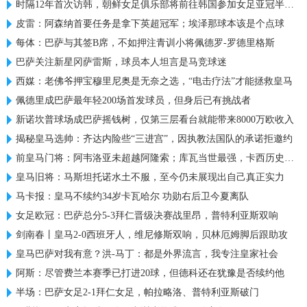
时隔12年首次访韩，朝鲜女足俱乐部将前往韩国参加女足亚冠半决赛
皮雷：阿森纳首要任务是拿下英超冠军；埃泽那球本该是个点球
每体：巴萨与其签B席，不如押注青训小将佩德罗-罗德里格斯
巴萨关注新星冈萨雷斯，球员本人坦言是马竞球迷
西媒：老佛爷押宝穆里尼奥是无奈之选，“电击疗法”才能拯救皇马
佩德里成巴萨最年轻200场首发球员，但身后已有挑战者
新诺坎普球场成巴萨摇钱树，仅第三层看台就能带来8000万欧收入
揭秘皇马选帅：齐达内险些“三进宫”，因执教法国队的承诺拒邀约
前皇马门将：阿韦洛亚未超越阿隆索；库瓦当世最强，卡西历史最佳
皇马旧将：马斯坦托诺水土不服，至今仍未展现出自己真正实力
马卡报：皇马不续约34岁卡瓦哈尔 功勋右后卫今夏离队
女足欧冠：巴萨总分5-3拜仁晋级决赛战里昂，普特利亚斯双响
剑南春丨皇马2-0西班牙人，维尼修斯双响，贝林厄姆脚后跟助攻
皇马巴萨对我有意？洪-马丁：都是外界流言，我专注皇家社会
阿斯：尽管费兰本赛季已打进20球，但德科还在犹豫是否续约他
半场：巴萨女足2-1拜仁女足，帕拉略洛、普特利亚斯破门