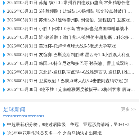
2026年05月31日 苏超-镇江0-2常州吞四连败仍垫底 常州精彩任意球配合李霄鹏破门
2026年05月31日 5连胜领跑！盐城队1-0扬州队 张文骏点射破门 扬州队5场仅1胜
2026年05月31日 苏州队2-1逆转泰州队 刘俊伯、寇程破门 卫冕冠军新赛季1胜3负
2026年05月31日 小胜！日本1-0冰岛 吉田麻也完成国脚谢幕战小川航基替补头球绝杀
2026年05月31日 近7轮首胜！津门虎1-0英博仍中超垫底，科尔多瓦处子球制胜
2026年05月31日 美冠杯-托卢卡点球大战6-5老虎大学夺冠
2026年05月31日 友谊赛-巴斯克斯制胜球 墨西哥1-0小胜澳大利亚
2026年05月31日 韩国5-0特立尼达和多巴哥 孙兴慜、曹圭成双响曹侑珉、裴峻浩伤退
2026年05月31日 东北超-通辽队两点球4-0战胜鸡西队 通辽队1胜1平鸡西队遭遇2连败
2026年05月31日 卫冕欧冠！巴黎点球大战5-4击败阿森纳夺冠 加布里埃尔、埃泽失点
2026年05月30日 4轮不胜！定南赣联两度被扳平2-2梅州客家 唐诗世界波冯刚破门
足球新闻
更多 >>
中超最新积分榜，9轮过后降级、争冠、亚冠形势清晰，呈3+1+3格局
这3年申花重伤球员又多一个 之前马纳法走出困境