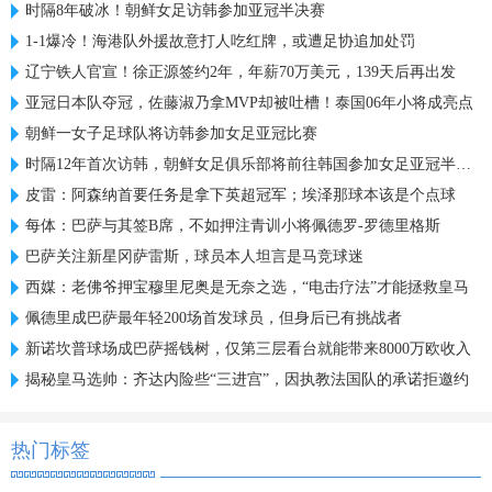
时隔8年破冰！朝鲜女足访韩参加亚冠半决赛
1-1爆冷！海港队外援故意打人吃红牌，或遭足协追加处罚
辽宁铁人官宣！徐正源签约2年，年薪70万美元，139天后再出发
亚冠日本队夺冠，佐藤淑乃拿MVP却被吐槽！泰国06年小将成亮点
朝鲜一女子足球队将访韩参加女足亚冠比赛
时隔12年首次访韩，朝鲜女足俱乐部将前往韩国参加女足亚冠半决赛
皮雷：阿森纳首要任务是拿下英超冠军；埃泽那球本该是个点球
每体：巴萨与其签B席，不如押注青训小将佩德罗-罗德里格斯
巴萨关注新星冈萨雷斯，球员本人坦言是马竞球迷
西媒：老佛爷押宝穆里尼奥是无奈之选，“电击疗法”才能拯救皇马
佩德里成巴萨最年轻200场首发球员，但身后已有挑战者
新诺坎普球场成巴萨摇钱树，仅第三层看台就能带来8000万欧收入
揭秘皇马选帅：齐达内险些“三进宫”，因执教法国队的承诺拒邀约
热门标签