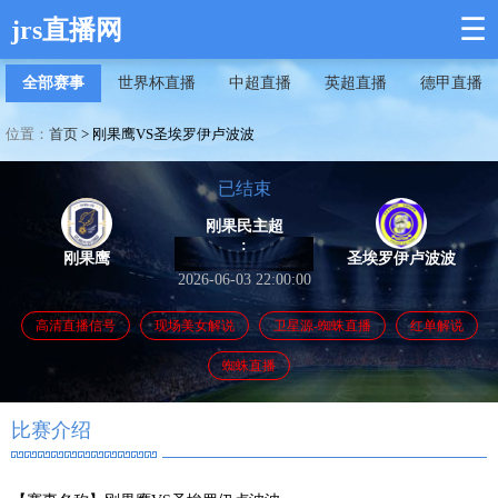
☰
jrs直播网
全部赛事
世界杯直播
中超直播
英超直播
德甲直播
位置：
首页
>
刚果鹰VS圣埃罗伊卢波波
已结束
刚果民主超
:
刚果鹰
圣埃罗伊卢波波
2026-06-03 22:00:00
高清直播信号
现场美女解说
卫星源-蜘蛛直播
红单解说
蜘蛛直播
比赛介绍