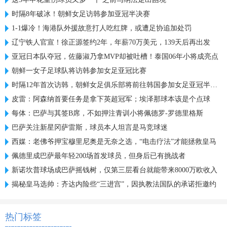
时隔8年破冰！朝鲜女足访韩参加亚冠半决赛
1-1爆冷！海港队外援故意打人吃红牌，或遭足协追加处罚
辽宁铁人官宣！徐正源签约2年，年薪70万美元，139天后再出发
亚冠日本队夺冠，佐藤淑乃拿MVP却被吐槽！泰国06年小将成亮点
朝鲜一女子足球队将访韩参加女足亚冠比赛
时隔12年首次访韩，朝鲜女足俱乐部将前往韩国参加女足亚冠半决赛
皮雷：阿森纳首要任务是拿下英超冠军；埃泽那球本该是个点球
每体：巴萨与其签B席，不如押注青训小将佩德罗-罗德里格斯
巴萨关注新星冈萨雷斯，球员本人坦言是马竞球迷
西媒：老佛爷押宝穆里尼奥是无奈之选，“电击疗法”才能拯救皇马
佩德里成巴萨最年轻200场首发球员，但身后已有挑战者
新诺坎普球场成巴萨摇钱树，仅第三层看台就能带来8000万欧收入
揭秘皇马选帅：齐达内险些“三进宫”，因执教法国队的承诺拒邀约
热门标签