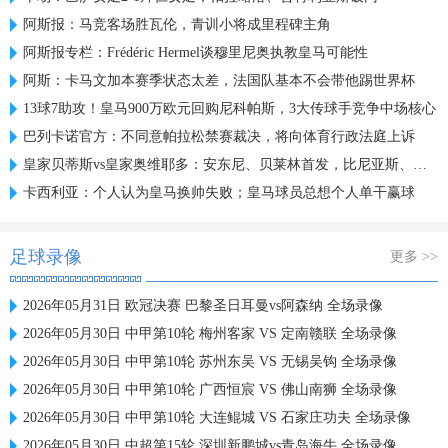
阿斯报：马竞客场胜瓦伦，青训小将成里程碑主角
阿斯报专栏：Frédéric Hermel谈穆里尼奥执教皇马可能性
阿斯：卡马文加本赛季状态太差，法国队基本不会带他踢世界杯
13球7助攻！皇马900万欧元回购尼科帕斯，3大传球手竞争中场核心
巴列卡诺官方：不同意帕拉松禁赛裁决，将向体育行政法庭上诉
皇家贝蒂斯vs皇家奥维耶多：安东尼、贝莱林首发，比尼亚斯、哈维-洛佩斯出战
卡西利亚：个人认为皇马换帅失败；皇马球员总想个人单干赢球
足球录像
更多 >>
2026年05月31日 欧冠决赛 巴黎圣日耳曼vs阿森纳 全场录像
2026年05月30日 中甲第10轮 梅州客家 VS 定南赣联 全场录像
2026年05月30日 中甲第10轮 苏州东吴 VS 无锡吴钩 全场录像
2026年05月30日 中甲第10轮 广西恒宸 VS 佛山南狮 全场录像
2026年05月30日 中甲第10轮 大连鲲城 VS 石家庄功夫 全场录像
2026年05月30日 中超第15轮 深圳新鹏城vs青岛海牛 全场录像