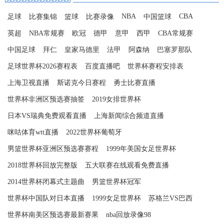
NBA
CBA
足球
比赛集锦
篮球
比赛录像
中国篮球
英超
NBA常规赛
欧冠
德甲
意甲
西甲
CBA常规赛
中国足球
拜仁
皇家马德里
法甲
阿森纳
巴塞罗那队
足球世界杯2026赛程表
百度直播吧
世界杯赛程安排表
上海卫视直播
斯诺克今日赛程
勇士比赛直播
世界杯非洲区预选赛抽签
2019女排世界杯
日本VS瑞典免费观看直播
上海新闻综合频道直播
咪咕体育wtt直播
2022世界杯葡萄牙
男篮世界杯亚洲区预选赛赛程
1999年美国女足世界杯
2018世界杯回放完整版
五大联赛在线观看免费直播
2014世界杯闭幕式主题曲
男篮世界杯冠军
世界杯中国队对日本直播
1999女足世界杯
苏格兰VS巴西
世界杯南美区预选赛最新赛果
nba回放录像98