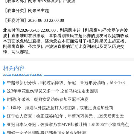
【赛事名称】
刚果鹰VS圣埃罗伊卢波波
【赛事分类】
刚果民主超
【开赛时间】
2026-06-03 22:00:00
北京时间2026-06-03 22:00:00，刚果民主超【刚果鹰VS圣埃罗伊卢波
波】直播准时在线播放，喜欢看刚果民主超比赛的朋友可以提前收藏
本页面以免错过直播。还为您在本页面索引了相关刚果民主超直播、
刚果鹰直播、圣埃罗伊卢波波直播的近期比赛列表以及两队历史交
锋、两队赛程。
相关内容
中超最新积分榜，9轮过后降级、争冠、亚冠形势清晰，呈3+1+3格局
这3年申花重伤球员又多一个 之前马纳法走出困境
时隔8年破冰！朝鲜女足访韩参加亚冠半决赛
1-1爆冷！海港队外援故意打人吃红牌，或遭足协追加处罚
辽宁铁人官宣！徐正源签约2年，年薪70万美元，139天后再出发
亚冠日本队夺冠，佐藤淑乃拿MVP却被吐槽！泰国06年小将成亮点
朝鲜一女子足球队将访韩参加女足亚冠比赛