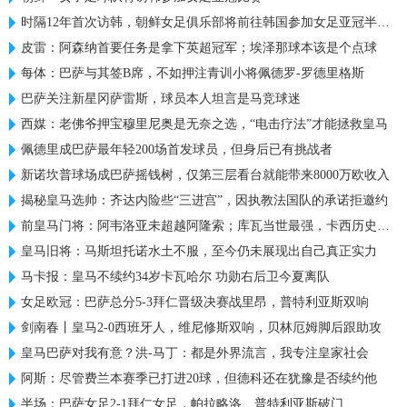
时隔12年首次访韩，朝鲜女足俱乐部将前往韩国参加女足亚冠半决赛
皮雷：阿森纳首要任务是拿下英超冠军；埃泽那球本该是个点球
每体：巴萨与其签B席，不如押注青训小将佩德罗-罗德里格斯
巴萨关注新星冈萨雷斯，球员本人坦言是马竞球迷
西媒：老佛爷押宝穆里尼奥是无奈之选，“电击疗法”才能拯救皇马
佩德里成巴萨最年轻200场首发球员，但身后已有挑战者
新诺坎普球场成巴萨摇钱树，仅第三层看台就能带来8000万欧收入
揭秘皇马选帅：齐达内险些“三进宫”，因执教法国队的承诺拒邀约
前皇马门将：阿韦洛亚未超越阿隆索；库瓦当世最强，卡西历史最佳
皇马旧将：马斯坦托诺水土不服，至今仍未展现出自己真正实力
马卡报：皇马不续约34岁卡瓦哈尔 功勋右后卫今夏离队
女足欧冠：巴萨总分5-3拜仁晋级决赛战里昂，普特利亚斯双响
剑南春丨皇马2-0西班牙人，维尼修斯双响，贝林厄姆脚后跟助攻
皇马巴萨对我有意？洪-马丁：都是外界流言，我专注皇家社会
阿斯：尽管费兰本赛季已打进20球，但德科还在犹豫是否续约他
半场：巴萨女足2-1拜仁女足，帕拉略洛、普特利亚斯破门