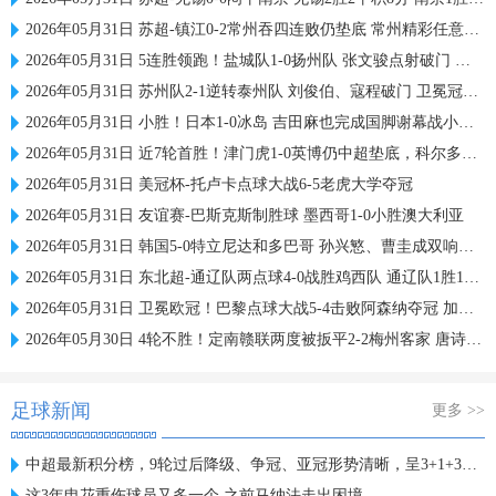
2026年05月31日 苏超-镇江0-2常州吞四连败仍垫底 常州精彩任意球配合李霄鹏破门
2026年05月31日 5连胜领跑！盐城队1-0扬州队 张文骏点射破门 扬州队5场仅1胜
2026年05月31日 苏州队2-1逆转泰州队 刘俊伯、寇程破门 卫冕冠军新赛季1胜3负
2026年05月31日 小胜！日本1-0冰岛 吉田麻也完成国脚谢幕战小川航基替补头球绝杀
2026年05月31日 近7轮首胜！津门虎1-0英博仍中超垫底，科尔多瓦处子球制胜
2026年05月31日 美冠杯-托卢卡点球大战6-5老虎大学夺冠
2026年05月31日 友谊赛-巴斯克斯制胜球 墨西哥1-0小胜澳大利亚
2026年05月31日 韩国5-0特立尼达和多巴哥 孙兴慜、曹圭成双响曹侑珉、裴峻浩伤退
2026年05月31日 东北超-通辽队两点球4-0战胜鸡西队 通辽队1胜1平鸡西队遭遇2连败
2026年05月31日 卫冕欧冠！巴黎点球大战5-4击败阿森纳夺冠 加布里埃尔、埃泽失点
2026年05月30日 4轮不胜！定南赣联两度被扳平2-2梅州客家 唐诗世界波冯刚破门
足球新闻
更多 >>
中超最新积分榜，9轮过后降级、争冠、亚冠形势清晰，呈3+1+3格局
这3年申花重伤球员又多一个 之前马纳法走出困境