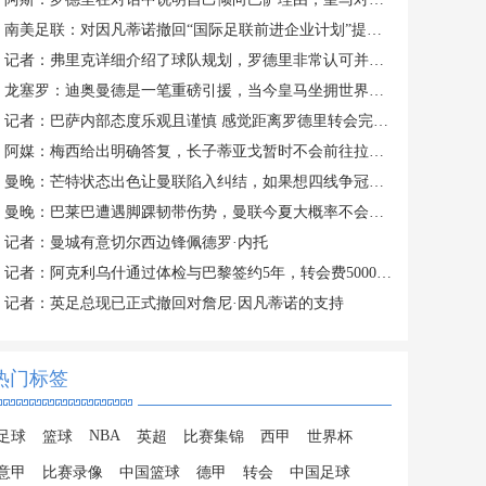
南美足联：对因凡蒂诺撤回“国际足联前进企业计划”提案表示欢迎
记者：弗里克详细介绍了球队规划，罗德里非常认可并选择加盟巴萨
龙塞罗：迪奥曼德是一笔重磅引援，当今皇马坐拥世界独一档攻击线
记者：巴萨内部态度乐观且谨慎 感觉距离罗德里转会完成更近了
阿媒：梅西给出明确答复，长子蒂亚戈暂时不会前往拉玛西亚青训
曼晚：芒特状态出色让曼联陷入纠结，如果想四线争冠可能还得买人
曼晚：巴莱巴遭遇脚踝韧带伤势，曼联今夏大概率不会继续追求他
记者：曼城有意切尔西边锋佩德罗·内托
记者：阿克利乌什通过体检与巴黎签约5年，转会费5000万欧元
记者：英足总现已正式撤回对詹尼·因凡蒂诺的支持
热门标签
NBA
足球
篮球
英超
比赛集锦
西甲
世界杯
意甲
比赛录像
中国篮球
德甲
转会
中国足球