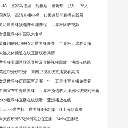
CBA
皇家马德里
阿根廷
詹姆斯
法甲
76人
国家队
高清直播电视
13频道新闻直播在线看
男足世界杯预选赛亚洲赛程
世界杯比赛视频
女足世界杯中国队大名单
黄健翔解说1999女足世界杯决赛
世界杯足球赛直播
大连文体频道在线直播观看高清
世界杯非洲区预选赛埃及直播视频回放
快船vs鹈鹕
英超积分榜积分
东南卫视在线直播观看高清
女足世界杯历届冠军是哪一年
五星体育直播免费看
中国宣布申办世界杯
世界杯预选赛大洋洲出线规则最新
2024世界杯直播在线观看
亚洲播放在线
fifa2006世界杯
世界杯8强对阵
f1上海站直播
今天西班牙VS沙特阿拉伯直播
24nba直播吧