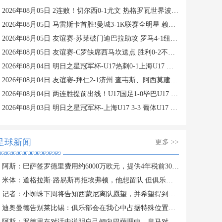
2026年08月05日 2连败！切尔西0-1尤文 热格罗瓦世界波制胜穆德里克时隔614天复出
2026年08月05日 马雷斯卡首胜!曼城3-1K联赛全明星 赖因德斯努里破门塞梅尼奥助攻
2026年08月05日 友谊赛-苏莱破门迪巴拉助攻 罗马4-1纽波特郡
2026年08月05日 友谊赛-C罗缺席西马坎送点 胜利0-2不敌阿尔梅里亚
2026年08月04日 明日之星冠军杯-U17热刺0-1上海U17 李文博制胜球
2026年08月04日 友谊赛-拜仁2-1济州 查韦斯、阿西莫建功马特乌斯彩虹过人送助攻
2026年08月04日 两连胜提前出线！U17国足1-0毕巴U17 程晟涵连场破门赵松源中楣
2026年08月03日 明日之星冠军杯-上海U17 3-3 葡体U17 梁锦鸿梅开二度
足球新闻
更多 >>
阿斯：巴萨签罗德里费用约6000万欧元，提供4年税前3000万欧合同
米体：道格拉斯·路易斯再拒埃弗顿，他想留队 但俱乐部尚未敲定
记者：小蜘蛛下周将告知西蒙尼离队愿望，并希望得到理解和帮助
迪奥曼德告别莱比锡：俱乐部会在我心中占据特殊位置，感谢所有
阿斯：罗德里在对话中说明自己倾向巴萨理由，皇马对此理解＆祝好