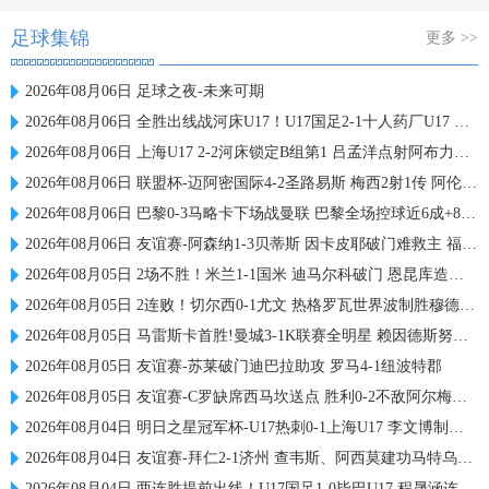
足球集锦
更多 >>
2026年08月06日 足球之夜-未来可期
2026年08月06日 全胜出线战河床U17！U17国足2-1十人药厂U17 赵松源登场1分钟传射
2026年08月06日 上海U17 2-2河床锁定B组第1 吕孟洋点射阿布力米破门 将战A组第2
2026年08月06日 联盟杯-迈阿密国际4-2圣路易斯 梅西2射1传 阿伦助攻戴帽
2026年08月06日 巴黎0-3马略卡下场战曼联 巴黎全场控球近6成+8射3正未果
2026年08月06日 友谊赛-阿森纳1-3贝蒂斯 因卡皮耶破门难救主 福纳尔斯1射2传
2026年08月05日 2场不胜！米兰1-1国米 迪马尔科破门 恩昆库造点+点射拉莫斯登场
2026年08月05日 2连败！切尔西0-1尤文 热格罗瓦世界波制胜穆德里克时隔614天复出
2026年08月05日 马雷斯卡首胜!曼城3-1K联赛全明星 赖因德斯努里破门塞梅尼奥助攻
2026年08月05日 友谊赛-苏莱破门迪巴拉助攻 罗马4-1纽波特郡
2026年08月05日 友谊赛-C罗缺席西马坎送点 胜利0-2不敌阿尔梅里亚
2026年08月04日 明日之星冠军杯-U17热刺0-1上海U17 李文博制胜球
2026年08月04日 友谊赛-拜仁2-1济州 查韦斯、阿西莫建功马特乌斯彩虹过人送助攻
2026年08月04日 两连胜提前出线！U17国足1-0毕巴U17 程晟涵连场破门赵松源中楣