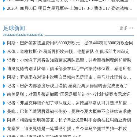
2026年08月03日 明日之星冠军杯-上海U17 3-3 葡体U17 梁锦鸿梅开二度
足球新闻
更多 >>
阿斯：巴萨签罗德里费用约6000万欧元，提供4年税前3000万欧合同
米体：道格拉斯·路易斯再拒埃弗顿，他想留队 但俱乐部尚未敲定
记者：小蜘蛛下周将告知西蒙尼离队愿望，并希望得到理解和帮助
迪奥曼德告别莱比锡：俱乐部会在我心中占据特殊位置，感谢所有
阿斯：罗德里在对话中说明自己倾向巴萨理由，皇马对此理解＆祝好
记者：巴萨内部态度乐观且谨慎 感觉距离罗德里转会完成更近了
南美足联：对因凡蒂诺撤回“国际足联前进企业计划”提案表示欢迎
记者：弗里克详细介绍了球队规划，罗德里非常认可并选择加盟巴萨
曼晚：巴莱巴遭遇脚踝韧带伤势，曼联今夏大概率不会继续追求他
阿媒：梅西给出明确答复，长子蒂亚戈暂时不会前往拉玛西亚青训
龙塞罗：迪奥曼德是一笔重磅引援，当今皇马坐拥世界独一档攻击线