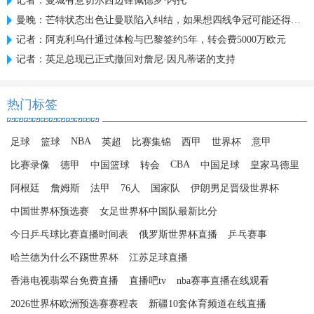
记者：曼城有意切尔西边锋佩德罗·内托
曼晚：芒特状态出色让曼联陷入纠结，如果想四线争冠可能还得买人
记者：阿克利乌什通过体检与巴黎签约5年，转会费5000万欧元
记者：英足总现已正式撤回对詹尼·因凡蒂诺的支持
热门标签
NBA
足球
篮球
英超
比赛集锦
西甲
世界杯
意甲
CBA
比赛录像
德甲
中国篮球
转会
中国足球
皇家马德里
阿根廷
詹姆斯
法甲
76人
国家队
伊朗男足晋级世界杯
中国世界杯预选赛
女足世界杯中国队最新比分
今日乒乓球比赛直播时间表
俄罗斯世界杯直播
乒乓赛事
哈兰德为什么不踢世界杯
江苏足球直播
香港电视翡翠台免费直播
直播吧tv
nba赛事直播在线观看
2026世界杯欧洲预选赛赛程表
新疆10套体育频道在线直播