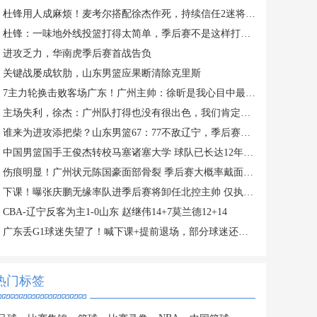
杜锋用人成麻烦！麦考尔搭配徐杰作死，持续信任2迷将，调整太乱
杜锋：一味地外线投篮打得太简单，季后赛不是这样打球的
进攻乏力，华南虎季后赛首战告负
关键战屡成软肋，山东男篮应果断清除克里斯
7主力轮换击败客场广东！广州主帅：徐昕是我心目中最佳防守球员
主场失利，徐杰：广州队打得也没有很出色，我们肯定能打回主场
谁来为进攻添把柴？山东男篮67：77不敌辽宁，季后赛命悬一线
中国男篮国手王俊杰转校马塞诸塞大学 球队已长达12年未打进疯三
伤痕明显！广州状元陈国豪面部骨裂 季后赛大概率戴面具对阵广东
下课！曝张庆鹏无缘率队进季后赛将卸任北控主帅 仅执教一季
CBA-辽宁反客为主1-0山东 赵继伟14+7莫兰德12+14
广东丢G1球迷失望了！喊下课+提前退场，部分球迷还转投广州
热门标签