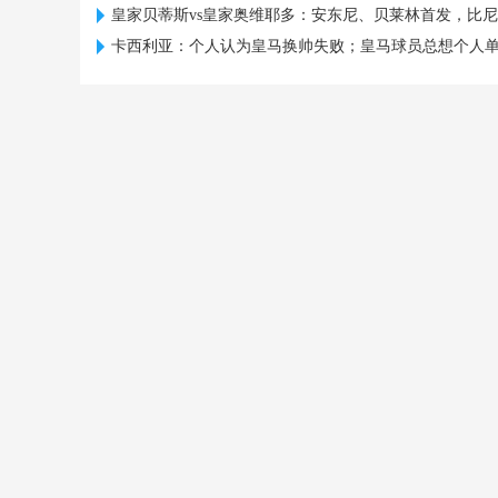
皇家贝蒂斯vs皇家奥维耶多：安东尼、贝莱林首发，比尼
卡西利亚：个人认为皇马换帅失败；皇马球员总想个人