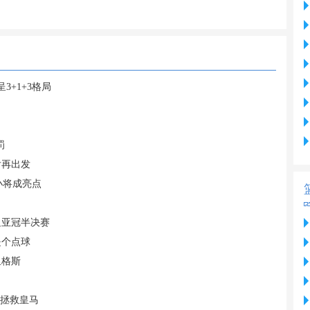
+1+3格局
罚
后再出发
小将成亮点
足亚冠半决赛
是个点球
里格斯
能拯救皇马