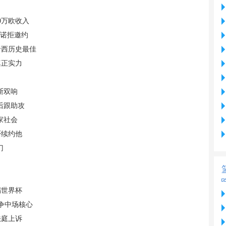
0万欧收入
承诺拒邀约
卡西历史最佳
真正实力
斯双响
后跟助攻
家社会
否续约他
门
踢世界杯
竞争中场核心
法庭上诉