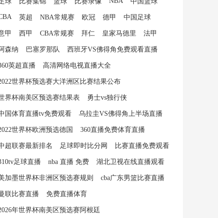
NBA
足球
比赛集锦
篮球
比赛录像
中国篮球
CBA
英超
NBA常规赛
欧冠
德甲
中国足球
意甲
西甲
CBA常规赛
拜仁
皇家马德里
法甲
阿森纳
巴塞罗那队
西班牙VS佛得角免费观看直播
360英超直播
高清网络电视直播大全
2022世界杯预选赛大洋洲区比赛结果公布
世界杯南美区预选赛结果表
勇士vs独行侠
中国体育直播tv免费观看
乌拉圭VS佛得角上半场直播
2022世界杯欧洲预选德国
360直播免费体育直播
中超联赛最新排名
足球即时比分网
比赛直播免费观看
310tv足球直播
nba 直播 免费
湖北卫视在线直播观看
美加墨世界杯非洲区预选赛规则
cba广东男篮比赛直播
曼联比赛直播
免费直播体育
2026年世界杯南美区预选赛阿根廷