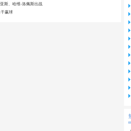
亚斯、哈维-洛佩斯出战
单干赢球