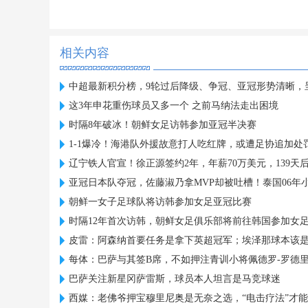
相关内容
中超最新积分榜，9轮过后降级、争冠、亚冠形势清晰，呈3
这3年申花重伤球员又多一个 之前马纳法走出困境
时隔8年破冰！朝鲜女足访韩参加亚冠半决赛
1-1爆冷！海港队外援故意打人吃红牌，或遭足协追加处
辽宁铁人官宣！徐正源签约2年，年薪70万美元，139天
亚冠日本队夺冠，佐藤淑乃拿MVP却被吐槽！泰国06年
朝鲜一女子足球队将访韩参加女足亚冠比赛
时隔12年首次访韩，朝鲜女足俱乐部将前往韩国参加女
皮雷：阿森纳首要任务是拿下英超冠军；埃泽那球本该
每体：巴萨与其签B席，不如押注青训小将佩德罗-罗德
巴萨关注新星冈萨雷斯，球员本人坦言是马竞球迷
西媒：老佛爷押宝穆里尼奥是无奈之选，“电击疗法”才