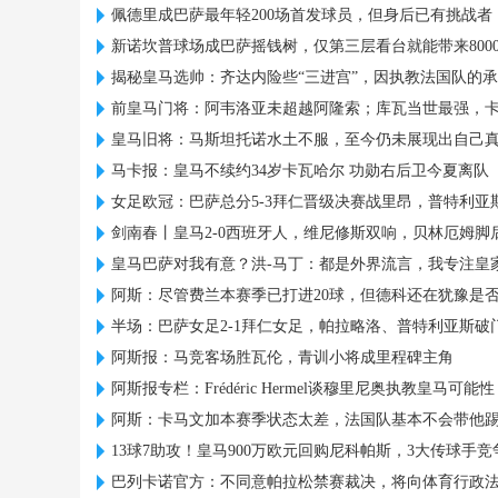
佩德里成巴萨最年轻200场首发球员，但身后已有挑战者
新诺坎普球场成巴萨摇钱树，仅第三层看台就能带来800
揭秘皇马选帅：齐达内险些“三进宫”，因执教法国队的
前皇马门将：阿韦洛亚未超越阿隆索；库瓦当世最强，
皇马旧将：马斯坦托诺水土不服，至今仍未展现出自己
马卡报：皇马不续约34岁卡瓦哈尔 功勋右后卫今夏离队
女足欧冠：巴萨总分5-3拜仁晋级决赛战里昂，普特利亚
剑南春丨皇马2-0西班牙人，维尼修斯双响，贝林厄姆脚
皇马巴萨对我有意？洪-马丁：都是外界流言，我专注皇
阿斯：尽管费兰本赛季已打进20球，但德科还在犹豫是
半场：巴萨女足2-1拜仁女足，帕拉略洛、普特利亚斯破
阿斯报：马竞客场胜瓦伦，青训小将成里程碑主角
阿斯报专栏：Frédéric Hermel谈穆里尼奥执教皇马可能性
阿斯：卡马文加本赛季状态太差，法国队基本不会带他
13球7助攻！皇马900万欧元回购尼科帕斯，3大传球手
巴列卡诺官方：不同意帕拉松禁赛裁决，将向体育行政