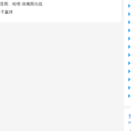
亚斯、哈维-洛佩斯出战
单干赢球