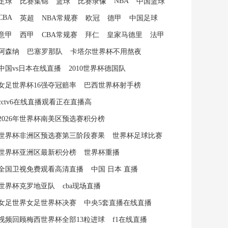
NBA
足球
比赛集锦
篮球
比赛录像
中国篮球
CBA
英超
NBA常规赛
欧冠
德甲
中国足球
意甲
西甲
CBA常规赛
拜仁
皇家马德里
法甲
阿森纳
巴塞罗那队
卡塔尔世界杯不用熬夜
中国vs日本在线直播
2010世界杯德国队
女足世界杯16强夺冠赔率
巴西世界杯射手榜
cctv6在线直播观看正在直播高
2026年世界杯南美区预选赛积分榜
世界杯非洲区预选赛第三阶段赛果
世界杯足球比赛
世界杯亚洲区最新积分榜
世界杯重播
全国卫视免费观看高清直播
中国 日本 直播
世界杯克罗地亚队
cba现场直播
女足世界女足世界杯决赛
中央5套直播在线直播
视频回顾梅西世界杯全部13粒进球
f1在线直播