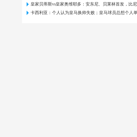
皇家贝蒂斯vs皇家奥维耶多：安东尼、贝莱林首发，比尼
卡西利亚：个人认为皇马换帅失败；皇马球员总想个人