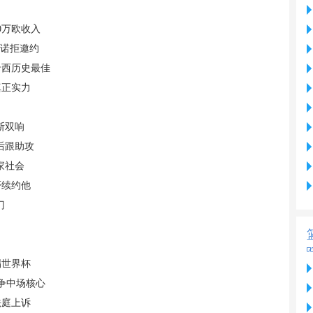
0万欧收入
承诺拒邀约
卡西历史最佳
真正实力
斯双响
后跟助攻
家社会
否续约他
门
踢世界杯
竞争中场核心
法庭上诉