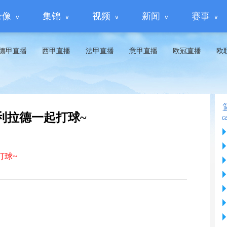
录像
集锦
视频
新闻
赛事
德甲直播
西甲直播
法甲直播
意甲直播
欧冠直播
欧
利拉德一起打球~
打球~