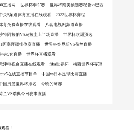
00直播网
世界杯季军赛
世界杯南美预选赛秘鲁vs巴西
中央5频道体育直播在线观看
2022世界杯赛程
体育免费直播在线观看
八套电视剧频道直播
沙特阿拉伯VS乌拉圭上半场直播
世界杯欧洲预选
f1阿塞拜疆排位赛直播
世界杯突尼斯VS荷兰直播
中央5套直播
世界杯直播观看
天津电视台直播在线观看
fiba世界杯
梅西世界杯夺冠
cctv5在线直播节目单
中国vs日本足球比赛直播
中国男篮世界杯排名
今晚的球赛
荷兰VS瑞典今日赛事直播
接观看！