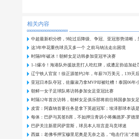
相关内容
中超最新积分榜，9轮过后降级、争冠、亚冠形势清晰，呈3
这3年申花重伤球员又多一个 之前马纳法走出困境
时隔8年破冰！朝鲜女足访韩参加亚冠半决赛
1-1爆冷！海港队外援故意打人吃红牌，或遭足协追加处
辽宁铁人官宣！徐正源签约2年，年薪70万美元，139天
亚冠日本队夺冠，佐藤淑乃拿MVP却被吐槽！泰国06年
朝鲜一女子足球队将访韩参加女足亚冠比赛
时隔12年首次访韩，朝鲜女足俱乐部将前往韩国参加女
皮雷：阿森纳首要任务是拿下英超冠军；埃泽那球本该
每体：巴萨与其签B席，不如押注青训小将佩德罗-罗德
巴萨关注新星冈萨雷斯，球员本人坦言是马竞球迷
西媒：老佛爷押宝穆里尼奥是无奈之选，“电击疗法”才