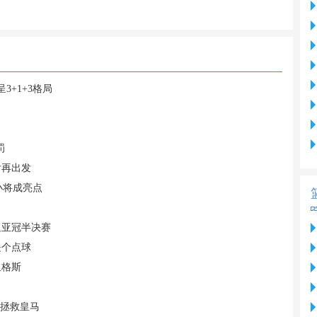
+1+3格局
罚
后再出发
小将成亮点
足亚冠半决赛
是个点球
里格斯
能拯救皇马