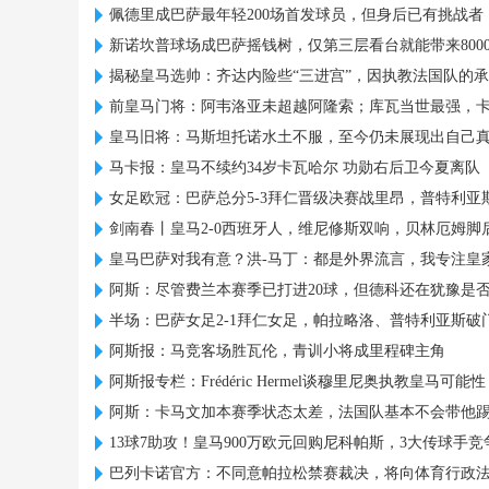
佩德里成巴萨最年轻200场首发球员，但身后已有挑战者
新诺坎普球场成巴萨摇钱树，仅第三层看台就能带来800
揭秘皇马选帅：齐达内险些“三进宫”，因执教法国队的
前皇马门将：阿韦洛亚未超越阿隆索；库瓦当世最强，
皇马旧将：马斯坦托诺水土不服，至今仍未展现出自己
马卡报：皇马不续约34岁卡瓦哈尔 功勋右后卫今夏离队
女足欧冠：巴萨总分5-3拜仁晋级决赛战里昂，普特利亚
剑南春丨皇马2-0西班牙人，维尼修斯双响，贝林厄姆脚
皇马巴萨对我有意？洪-马丁：都是外界流言，我专注皇
阿斯：尽管费兰本赛季已打进20球，但德科还在犹豫是
半场：巴萨女足2-1拜仁女足，帕拉略洛、普特利亚斯破
阿斯报：马竞客场胜瓦伦，青训小将成里程碑主角
阿斯报专栏：Frédéric Hermel谈穆里尼奥执教皇马可能性
阿斯：卡马文加本赛季状态太差，法国队基本不会带他
13球7助攻！皇马900万欧元回购尼科帕斯，3大传球手
巴列卡诺官方：不同意帕拉松禁赛裁决，将向体育行政