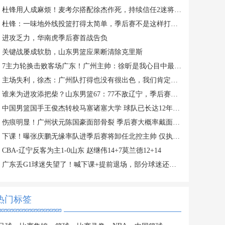
杜锋用人成麻烦！麦考尔搭配徐杰作死，持续信任2迷将，调整太乱
杜锋：一味地外线投篮打得太简单，季后赛不是这样打球的
进攻乏力，华南虎季后赛首战告负
关键战屡成软肋，山东男篮应果断清除克里斯
7主力轮换击败客场广东！广州主帅：徐昕是我心目中最佳防守球员
主场失利，徐杰：广州队打得也没有很出色，我们肯定能打回主场
谁来为进攻添把柴？山东男篮67：77不敌辽宁，季后赛命悬一线
中国男篮国手王俊杰转校马塞诸塞大学 球队已长达12年未打进疯三
伤痕明显！广州状元陈国豪面部骨裂 季后赛大概率戴面具对阵广东
下课！曝张庆鹏无缘率队进季后赛将卸任北控主帅 仅执教一季
CBA-辽宁反客为主1-0山东 赵继伟14+7莫兰德12+14
广东丢G1球迷失望了！喊下课+提前退场，部分球迷还转投广州
热门标签