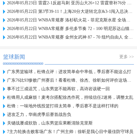
2026年05月23日 雷霆2-1反超马刺 亚历山大26+12 雷霆替补76分 文班26分
2026年05月22日 第3节39-11！上海20分大逆转北京&3-1闯入总决赛 刘铮5记三分
2026年05月22日 WNBA常规赛 洛杉矶火花 - 菲尼克斯水星 全场集锦
2026年05月22日 WNBA常规赛 多伦多节奏 72 - 100 明尼苏达山猫 全场集锦
2026年05月22日 WNBA常规赛 金州女武神 87 - 70 纽约自由人 全场集锦
篮球新闻
更多 >>
广东男篮输球，杜锋点评：进攻简单命中率低，季后赛不能这么打
广东76比93惨败广州赛后！看看杜锋、徐杰、徐昕如何评价这场比赛
事不过三成诅咒，山东男篮不能再软，高诗岩该硬一回
杜锋用人成麻烦！麦考尔搭配徐杰作死，持续信任2迷将，调整太乱
杜锋：一味地外线投篮打得太简单，季后赛不是这样打球的
进攻乏力，华南虎季后赛首战告负
关键战屡成软肋，山东男篮应果断清除克里斯
7主力轮换击败客场广东！广州主帅：徐昕是我心目中最佳防守球员