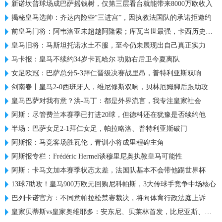
新诺坎普球场成巴萨摇钱树，仅第三层看台就能带来8000万欧收入
揭秘皇马选帅：齐达内险些“三进宫”，因执教法国队的承诺拒邀约
前皇马门将：阿韦洛亚未超越阿隆索；库瓦当世最强，卡西历史最佳
皇马旧将：马斯坦托诺水土不服，至今仍未展现出自己真正实力
马卡报：皇马不续约34岁卡瓦哈尔 功勋右后卫今夏离队
女足欧冠：巴萨总分5-3拜仁晋级决赛战里昂，普特利亚斯双响
剑南春丨皇马2-0西班牙人，维尼修斯双响，贝林厄姆脚后跟助攻
皇马巴萨对我有意？洪-马丁：都是外界流言，我专注皇家社会
阿斯：尽管费兰本赛季已打进20球，但德科还在犹豫是否续约他
半场：巴萨女足2-1拜仁女足，帕拉略洛、普特利亚斯破门
阿斯报：马竞客场胜瓦伦，青训小将成里程碑主角
阿斯报专栏：Frédéric Hermel谈穆里尼奥执教皇马可能性
阿斯：卡马文加本赛季状态太差，法国队基本不会带他踢世界杯
13球7助攻！皇马900万欧元回购尼科帕斯，3大传球手竞争中场核心
巴列卡诺官方：不同意帕拉松禁赛裁决，将向体育行政法庭上诉
皇家贝蒂斯vs皇家奥维耶多：安东尼、贝莱林首发，比尼亚斯、哈维-洛佩斯出战