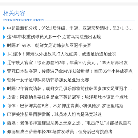
相关内容
中超最新积分榜，9轮过后降级、争冠、亚冠形势清晰，呈3+1+3格局
这3年申花重伤球员又多一个 之前马纳法走出困境
时隔8年破冰！朝鲜女足访韩参加亚冠半决赛
1-1爆冷！海港队外援故意打人吃红牌，或遭足协追加处罚
辽宁铁人官宣！徐正源签约2年，年薪70万美元，139天后再出发
亚冠日本队夺冠，佐藤淑乃拿MVP却被吐槽！泰国06年小将成亮点
朝鲜一女子足球队将访韩参加女足亚冠比赛
时隔12年首次访韩，朝鲜女足俱乐部将前往韩国参加女足亚冠半决赛
皮雷：阿森纳首要任务是拿下英超冠军；埃泽那球本该是个点球
每体：巴萨与其签B席，不如押注青训小将佩德罗-罗德里格斯
巴萨关注新星冈萨雷斯，球员本人坦言是马竞球迷
西媒：老佛爷押宝穆里尼奥是无奈之选，“电击疗法”才能拯救皇马
佩德里成巴萨最年轻200场首发球员，但身后已有挑战者