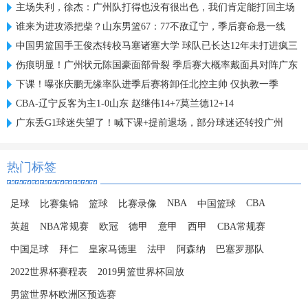
主场失利，徐杰：广州队打得也没有很出色，我们肯定能打回主场
谁来为进攻添把柴？山东男篮67：77不敌辽宁，季后赛命悬一线
中国男篮国手王俊杰转校马塞诸塞大学 球队已长达12年未打进疯三
伤痕明显！广州状元陈国豪面部骨裂 季后赛大概率戴面具对阵广东
下课！曝张庆鹏无缘率队进季后赛将卸任北控主帅 仅执教一季
CBA-辽宁反客为主1-0山东 赵继伟14+7莫兰德12+14
广东丢G1球迷失望了！喊下课+提前退场，部分球迷还转投广州
热门标签
NBA
CBA
足球
比赛集锦
篮球
比赛录像
中国篮球
英超
NBA常规赛
欧冠
德甲
意甲
西甲
CBA常规赛
中国足球
拜仁
皇家马德里
法甲
阿森纳
巴塞罗那队
2022世界杯赛程表
2019男篮世界杯回放
男篮世界杯欧洲区预选赛