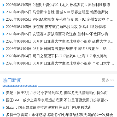
2026年08月05日 2连败！切尔西0-1尤文 热格罗瓦世界波制胜穆德里克时隔614天复出
2026年08月05日 马雷斯卡首胜!曼城3-1K联赛全明星 赖因德斯努里破门塞梅尼奥助攻
2026年08月05日 WNBA常规赛 多伦多节奏 81 - 92 金州女武神 全场集锦
2026年08月05日 友谊赛-苏莱破门迪巴拉助攻 罗马4-1纽波特郡
2026年08月05日 友谊赛-C罗缺席西马坎送点 胜利0-2不敌阿尔梅里亚
2026年08月04日 08月04日亚洲大学生篮球联赛小组赛 延世大学 82 - 83 北京大学 集锦
2026年08月04日 08月04日国青男篮热身赛 中国U18男篮 94 - 85 加拿大大卫·安篮球学院 集锦
2026年08月04日 明日之星冠军杯-U17热刺0-1上海U17 李文博制胜球
2026年08月04日 08月04日亚洲大学生篮球联赛小组赛 早稻田大学 71 - 86 清华大学 集锦
热门新闻
更多 >>
美记：国王2月几乎将小萨送到猛龙 但猛龙无法清理珀尔特尔而告吹
国王GM：威少上赛季表现远超底薪 不知是否愿意回归扮演更小角色
Slater：国王曾邀请奥拉迪波前往萨克拉门托单独试训
多特告别雷霆：永怀感恩 感谢你们七年前给默默无闻的我一次机会