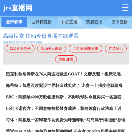
☰
jrs直播网
全部赛事
世界杯直播
中超直播
英超直播
德甲直播
高级搜索 快船今日直播在线观看
高清直播信号
现场美女解说
卫星源-蜘蛛直播
红单解说
蜘蛛直播
巴克利称詹姆斯在76人两连冠就是GOAT！文胖反驳：很厌恶唯戒
指论
佩蒂特：凯恩没欧冠没世界杯金球奖难了 比赛一上强度他就隐身
BBC：阿森纳4000万欧签措利斯，不影响球队今夏再买一名重磅前
锋
巴列卡诺官方：不同意帕拉松禁赛裁决，将向体育行政法庭上诉
每体：阿根廷一家印花作坊免费为球迷印制“马岛属于阿根廷”标语
重返NBA？骑士在争取詹姆斯的同时 还有意2015年5号秀海佐尼亚