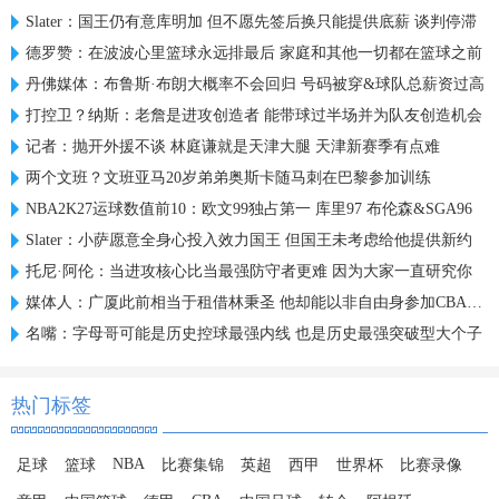
Slater：国王仍有意库明加 但不愿先签后换只能提供底薪 谈判停滞
德罗赞：在波波心里篮球永远排最后 家庭和其他一切都在篮球之前
丹佛媒体：布鲁斯·布朗大概率不会回归 号码被穿&球队总薪资过高
打控卫？纳斯：老詹是进攻创造者 能带球过半场并为队友创造机会
记者：抛开外援不谈 林庭谦就是天津大腿 天津新赛季有点难
两个文班？文班亚马20岁弟弟奥斯卡随马刺在巴黎参加训练
NBA2K27运球数值前10：欧文99独占第一 库里97 布伦森&SGA96
Slater：小萨愿意全身心投入效力国王 但国王未考虑给他提供新约
托尼·阿伦：当进攻核心比当最强防守者更难 因为大家一直研究你
媒体人：广厦此前相当于租借林秉圣 他却能以非自由身参加CBA选秀
名嘴：字母哥可能是历史控球最强内线 也是历史最强突破型大个子
热门标签
NBA
足球
篮球
比赛集锦
英超
西甲
世界杯
比赛录像