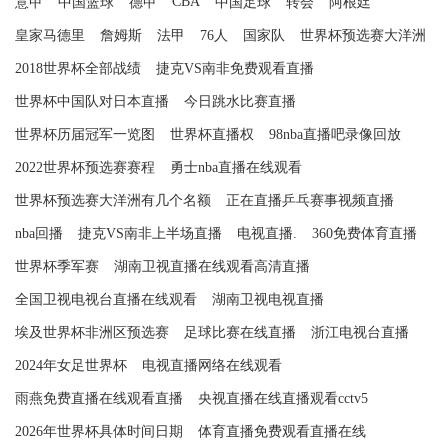
CBA
意甲
中国篮球
德甲
中国足球
转会
阿根廷
皇家马德里
詹姆斯
法甲
76人
国家队
世界杯预选赛大洋洲
2018世界杯全部战绩
捷克VS南非免费观看直播
世界杯中国队对日本直播
今日跳水比赛直播
世界杯历届冠军一览图
世界杯直播权
98nba直播吧录像回放
2022世界杯预选赛赛程
勇士nba直播在线观看
世界杯预选赛大洋洲有几个名额
正在直播乒乓赛事视频直播
nba回播
捷克VS南非上半场直播
电视直播.
360免费体育直播
世界杯季军赛
湖南卫视直播在线观看高清直播
全国卫视电视台直播在线观看
湖南卫视电视直播
埃及世界杯非洲区预选赛
足球比赛在线直播
浙江电视台直播
2024年女足世界杯
电视直播网络在线观看
雨燕免费直播在线观看直播
央视直播在线直播观看cctv5
2026年世界杯具体时间日期
体育直播免费观看直播在线