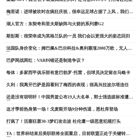
梅里诺：进球被吹时在疯狂庆祝，很幸运足球占据了上风，我们赢
了
湖人官方：东契奇和里夫斯缺阵与火箭的系列赛G2
斯彭斯：很荣幸成为英格兰队的一员 我们会以更强大的姿态回归
法国队身价变化：姆巴佩&巴尔科拉&奥利塞涨2000万欧，无人下
降
巴萨两战两红：VAR纠错还是制造争议？
每体：多家西甲俱乐部有意巴勃罗·托雷，但球员决定留在马略卡
久利：我离开巴萨是因看到了梅西的表现；很高兴拉波尔塔连任
还是没有胡明轩！中国男篮公布19人大名单，郭士强选拔标准遭质
疑
这才季前热身第一场！戈麦斯开场9分钟伤退，恩杜库登场
打疯了！活塞狂轰30-3梦幻攻击波 杜伦遭一级恶意犯规打头
TA：世界杯结束后美职联将全面重启，目前联盟正处于关键转型
期