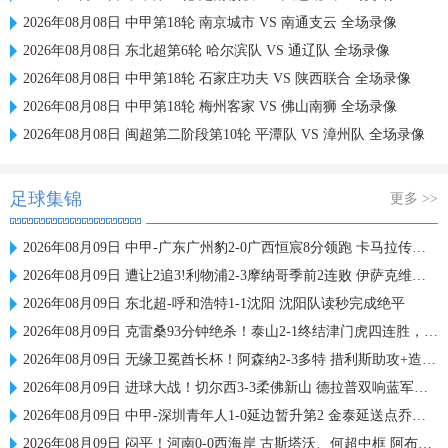
2026年08月08日 中甲第18轮 南京城市 VS 南通支云 全场录像
2026年08月08日 东北超第6轮 哈尔滨队 VS 通辽队 全场录像
2026年08月08日 中甲第18轮 石家庄功夫 VS 陕西联合 全场录像
2026年08月08日 中甲第18轮 梅州客家 VS 佛山南狮 全场录像
2026年08月08日 闽超第二阶段第10轮 平潭队 VS 漳州队 全场录像
足球集锦
更多 >>
2026年08月09日 中甲-广东广州豹2-0广西恒宸8分领跑 卡马拉传射若昂·卡洛斯破门
2026年08月09日 遭让2追3!利物浦2-3摩纳哥季前2连败 伊萨克维尔茨破门范戴克送点
2026年08月09日 东北超-呼和浩特1-1沈阳 沈阳队读秒完成绝平
2026年08月09日 克雷桑93分钟绝杀！泰山2-1终结津门虎四连胜，刘洋、哈达斯破门
2026年08月09日 无缘卫冕酋长杯！阿森纳2-3多特 措利斯助攻+造点多特U19三人建功
2026年08月09日 进球大战！切尔西3-3柔佛新山 德拉普双响蓝军热身赛暂2胜2负1平
2026年08月09日 中甲-深圳青年人1-0延边暂升第2 金泰延送点乔尔·诺贝尔操刀命中
2026年08月09日 闷平！河南0-0西海岸 古斯塔沃、何超中框 阿布拉汗替补席染红