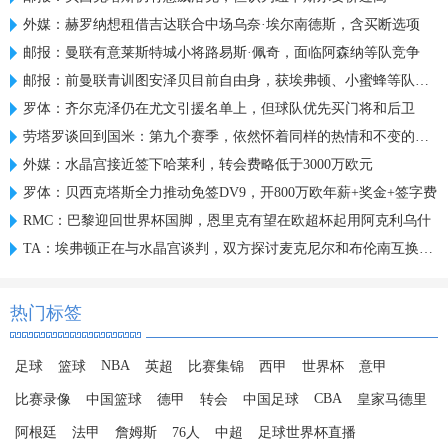
外媒：赫罗纳想租借吉达联合中场乌奈·埃尔南德斯，含买断选项
邮报：曼联有意莱斯特城小将路易斯·佩奇，面临阿森纳等队竞争
邮报：前曼联青训图安泽贝目前自由身，获埃弗顿、小蜜蜂等队关注
罗体：齐尔克泽仍在尤文引援名单上，但球队优先买门将和后卫
劳塔罗谈回到国米：第九个赛季，依然怀着同样的热情和不变的雄心
外媒：水晶宫接近签下哈莱利，转会费略低于3000万欧元
罗体：贝西克塔斯全力推动免签DV9，开800万欧年薪+奖金+签字费
RMC：巴黎迎回世界杯国脚，恩里克有望在欧超杯起用阿克利乌什
TA：埃弗顿正在与水晶宫谈判，双方探讨麦克尼尔和布伦南互换交易
热门标签
NBA
足球
篮球
英超
比赛集锦
西甲
世界杯
意甲
CBA
比赛录像
中国篮球
德甲
转会
中国足球
皇家马德里
阿根廷
法甲
詹姆斯
76人
中超
足球世界杯直播