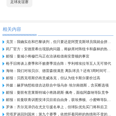
足球友谊赛
相关内容
戈茨：我确实在和巴黎谈判，但只要还是阿贾克斯球员我就会拼全力
药厂官方：安德里希出现肌肉问题，将缺席对阵纽卡和森林的热身赛
邮报：曼城小将穆巴马正在洽谈租借南安普顿的事宜
枪手旧将谈上赛季和不败赛季混合阵：亨利维埃拉等五人无可替代
海纳：我们对埃贝尔、德雷森很满意 离队球员？还有3周时间可操作
邮报：贝西克塔斯仍有意威洛克，但认为纽卡斯尔要价过高
外媒：赫罗纳想租借吉达联合中场乌奈·埃尔南德斯，含买断选项
邮报：曼联有意莱斯特城小将路易斯·佩奇，面临阿森纳等队竞争
邮报：前曼联青训图安泽贝目前自由身，获埃弗顿、小蜜蜂等队关注
罗体：齐尔克泽仍在尤文引援名单上，但球队优先买门将和后卫
劳塔罗谈回到国米：第九个赛季，依然怀着同样的热情和不变的雄心