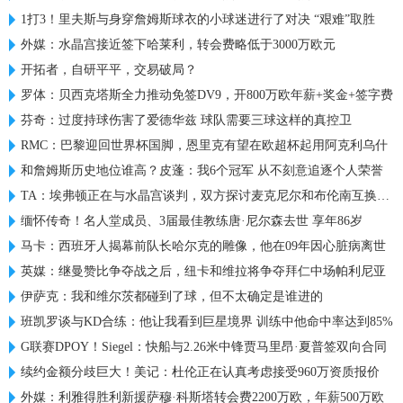
1打3！里夫斯与身穿詹姆斯球衣的小球迷进行了对决 “艰难”取胜
外媒：水晶宫接近签下哈莱利，转会费略低于3000万欧元
开拓者，自研平平，交易破局？
罗体：贝西克塔斯全力推动免签DV9，开800万欧年薪+奖金+签字费
芬奇：过度持球伤害了爱德华兹 球队需要三球这样的真控卫
RMC：巴黎迎回世界杯国脚，恩里克有望在欧超杯起用阿克利乌什
和詹姆斯历史地位谁高？皮蓬：我6个冠军 从不刻意追逐个人荣誉
TA：埃弗顿正在与水晶宫谈判，双方探讨麦克尼尔和布伦南互换交易
缅怀传奇！名人堂成员、3届最佳教练唐·尼尔森去世 享年86岁
马卡：西班牙人揭幕前队长哈尔克的雕像，他在09年因心脏病离世
英媒：继曼赞比争夺战之后，纽卡和维拉将争夺拜仁中场帕利尼亚
伊萨克：我和维尔茨都碰到了球，但不太确定是谁进的
班凯罗谈与KD合练：他让我看到巨星境界 训练中他命中率达到85%
G联赛DPOY！Siegel：快船与2.26米中锋贾马里昂·夏普签双向合同
续约金额分歧巨大！美记：杜伦正在认真考虑接受960万资质报价
外媒：利雅得胜利新援萨穆·科斯塔转会费2200万欧，年薪500万欧