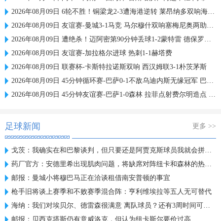
2026年08月09日 6轮不胜！铜梁龙2-3遭海港逆转 莱昂纳多双响海港甩开降级区7分
2026年08月09日 友谊赛-曼城3-1马竞 马尔穆什双响塞梅尼奥两助16岁多明戈斯破门
2026年08月09日 遭绝杀！迈阿密第90分钟丢球1-2蒙特雷 德保罗破门展示梅西球衣
2026年08月09日 友谊赛-加拉格尔进球 热刺1-1赫塔费
2026年08月09日 联赛杯-卡斯特拉诺斯双响 西汉姆联3-1朴茨茅斯
2026年08月09日 45分钟循环赛-巴萨0-1不敌乌迪内斯无缘冠军 巴约挑射绝杀
2026年08月09日 45分钟友谊赛-巴萨1-0森林 拉菲点射费尔明造点 两队各一次中柱
足球新闻
更多 >>
戈茨：我确实在和巴黎谈判，但只要还是阿贾克斯球员我就会拼全力
药厂官方：安德里希出现肌肉问题，将缺席对阵纽卡和森林的热身赛
邮报：曼城小将穆巴马正在洽谈租借南安普顿的事宜
枪手旧将谈上赛季和不败赛季混合阵：亨利维埃拉等五人无可替代
海纳：我们对埃贝尔、德雷森很满意 离队球员？还有3周时间可操作
邮报：贝西克塔斯仍有意威洛克，但认为纽卡斯尔要价过高