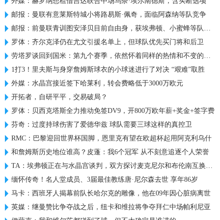
外媒：赫罗纳想租借吉达联合中场乌奈·埃尔南德斯，含买断选项
邮报：曼联有意莱斯特城小将路易斯·佩奇，面临阿森纳等队竞争
邮报：前曼联青训图安泽贝目前自由身，获埃弗顿、小蜜蜂等队关注
罗体：齐尔克泽仍在尤文引援名单上，但球队优先买门将和后卫
劳塔罗谈回到国米：第九个赛季，依然怀着同样的热情和不变的雄心
1打3！里夫斯与身穿詹姆斯球衣的小球迷进行了对决 “艰难”取胜
外媒：水晶宫接近签下哈莱利，转会费略低于3000万欧元
开拓者，自研平平，交易破局？
罗体：贝西克塔斯全力推动免签DV9，开800万欧年薪+奖金+签字费
芬奇：过度持球伤害了爱德华兹 球队需要三球这样的真控卫
RMC：巴黎迎回世界杯国脚，恩里克有望在欧超杯起用阿克利乌什
和詹姆斯历史地位谁高？皮蓬：我6个冠军 从不刻意追逐个人荣誉
TA：埃弗顿正在与水晶宫谈判，双方探讨麦克尼尔和布伦南互换交易
缅怀传奇！名人堂成员、3届最佳教练唐·尼尔森去世 享年86岁
马卡：西班牙人揭幕前队长哈尔克的雕像，他在09年因心脏病离世
英媒：继曼赞比争夺战之后，纽卡和维拉将争夺拜仁中场帕利尼亚