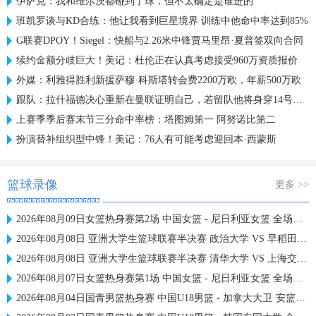
伊萨克：我和维尔茨都碰到了球，但不太确定是谁进的
班凯罗谈与KD合练：他让我看到巨星境界 训练中他命中率达到85%
G联赛DPOY！Siegel：快船与2.26米中锋贾马里昂·夏普签双向合同
续约金额分歧巨大！美记：杜伦正在认真考虑接受960万资质报价
外媒：利雅得胜利新援萨穆·科斯塔转会费2200万欧，年薪500万欧
跟队：拉什福德决心重新在曼联证明自己，若留队他将身穿14号球衣
上赛季季后赛末节三分命中率榜：塔图姆第一 阿努诺比第二
扮演替补组织型中锋！美记：76人有可能考虑迎回本·西蒙斯
篮球录像
更多 >>
2026年08月09日女篮热身赛第2场 中国女篮 - 尼日利亚女篮 全场录像
2026年08月08日 亚洲大学生篮球联赛半决赛 政治大学 VS 早稻田大学 全场录像
2026年08月08日 亚洲大学生篮球联赛半决赛 清华大学 VS 上海交通大学 全场录像
2026年08月07日女篮热身赛第1场 中国女篮 - 尼日利亚女篮 全场录像
2026年08月04日国青男篮热身赛 中国U18男篮 - 加拿大大卫·安篮球学院 全场录像