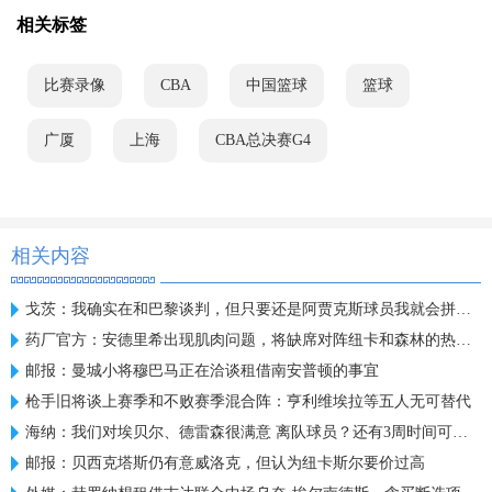
相关标签
比赛录像
CBA
中国篮球
篮球
广厦
上海
CBA总决赛G4
相关内容
戈茨：我确实在和巴黎谈判，但只要还是阿贾克斯球员我就会拼全力
药厂官方：安德里希出现肌肉问题，将缺席对阵纽卡和森林的热身赛
邮报：曼城小将穆巴马正在洽谈租借南安普顿的事宜
枪手旧将谈上赛季和不败赛季混合阵：亨利维埃拉等五人无可替代
海纳：我们对埃贝尔、德雷森很满意 离队球员？还有3周时间可操作
邮报：贝西克塔斯仍有意威洛克，但认为纽卡斯尔要价过高