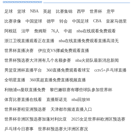
NBA
足球
篮球
英超
比赛集锦
西甲
世界杯
意甲
CBA
比赛录像
中国篮球
德甲
转会
中国足球
皇家马德里
阿根廷
法甲
詹姆斯
76人
中超
nba在线观看免费观看
浙江卫视直播观看正在直播
nba在线直播免费观看直播高清无
世界杯直播决赛
伊拉克VS挪威免费观看直播
世界杯预选赛大洋洲有几个名额参赛
nba火箭队最新消息新闻
男篮亚洲杯直播平台
360直播免费观看看球宝
cctv5+乒乓球直播
全明星直播
360英超直播免费直播视频直播
利物浦vs曼联直播免费
黎巴嫩联赛有哪些球队参加世界杯
体育比赛直播在线看
直播斯诺克
nba回放98
世界杯赛程亚洲预选赛
天津都市频道直播入口
世界杯非洲区预选赛加蓬对利比亚
2025女足世界杯欧洲区预选赛
乒乓球今日赛事
世界杯预选赛大洋洲区赛况