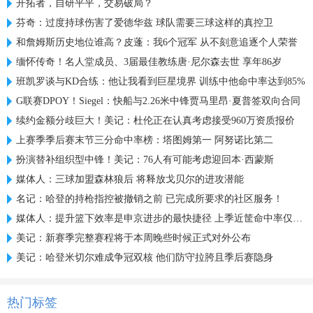
开拓者，自研平平，交易破局？
芬奇：过度持球伤害了爱德华兹 球队需要三球这样的真控卫
和詹姆斯历史地位谁高？皮蓬：我6个冠军 从不刻意追逐个人荣誉
缅怀传奇！名人堂成员、3届最佳教练唐·尼尔森去世 享年86岁
班凯罗谈与KD合练：他让我看到巨星境界 训练中他命中率达到85%
G联赛DPOY！Siegel：快船与2.26米中锋贾马里昂·夏普签双向合同
续约金额分歧巨大！美记：杜伦正在认真考虑接受960万资质报价
上赛季季后赛末节三分命中率榜：塔图姆第一 阿努诺比第二
扮演替补组织型中锋！美记：76人有可能考虑迎回本·西蒙斯
媒体人：三球加盟森林狼后 将释放戈贝尔的进攻潜能
名记：哈登的持枪指控被撤销之前 已完成所要求的社区服务！
媒体人：提升篮下效率是申京进步的最快捷径 上季近筐命中率仅61%
美记：新赛季完整赛程将于本周晚些时候正式对外公布
美记：哈登米切尔难成争冠双核 他们防守拉胯且季后赛隐身
热门标签