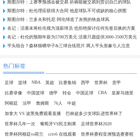
斯图尔特：上赛季预感会被交易 祈祷能被交易到赏识自己的球队
斯图尔特：杜伦理应获得大合同 他是球队不可或缺的核心拼图
斯图尔特：兰多夫和托尼·阿伦缔造了灰熊的铁血球风
名记：活塞未将杜伦视为顶薪球员 也拒绝探讨任何先签后换的方案
名记：杜伦的预期年薪为5700万美元 活塞只愿提供3000-3500万美元
平头组合？森林狼晒华子&三球合练照片 两人平头形象引人注意
热门标签
NBA
足球
篮球
英超
比赛集锦
西甲
世界杯
意甲
CBA
比赛录像
中国篮球
德甲
转会
中国足球
皇家马德里
阿根廷
法甲
詹姆斯
76人
中超
加拿大 VS 波黑免费观看直播
巴林超多少支球队进世界杯了
世界杯几年一次
葡萄牙VS民主刚果
足球世界杯2020
世界杯阿根廷vs荷兰
cctv6 在线观看
世界杯赛程亚洲预选赛赛程