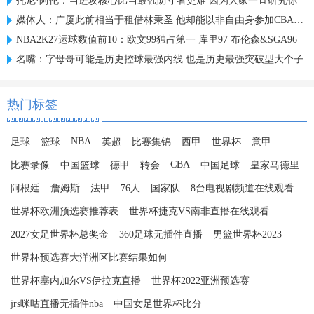
托尼·阿伦：当进攻核心比当最强防守者更难 因为大家一直研究你
媒体人：广厦此前相当于租借林秉圣 他却能以非自由身参加CBA选秀
NBA2K27运球数值前10：欧文99独占第一 库里97 布伦森&SGA96
名嘴：字母哥可能是历史控球最强内线 也是历史最强突破型大个子
热门标签
NBA
足球
篮球
英超
比赛集锦
西甲
世界杯
意甲
CBA
比赛录像
中国篮球
德甲
转会
中国足球
皇家马德里
阿根廷
詹姆斯
法甲
76人
国家队
8台电视剧频道在线观看
世界杯欧洲预选赛推荐表
世界杯捷克VS南非直播在线观看
2027女足世界杯总奖金
360足球无插件直播
男篮世界杯2023
世界杯预选赛大洋洲区比赛结果如何
世界杯塞内加尔VS伊拉克直播
世界杯2022亚洲预选赛
jrs咪咕直播无插件nba
中国女足世界杯比分