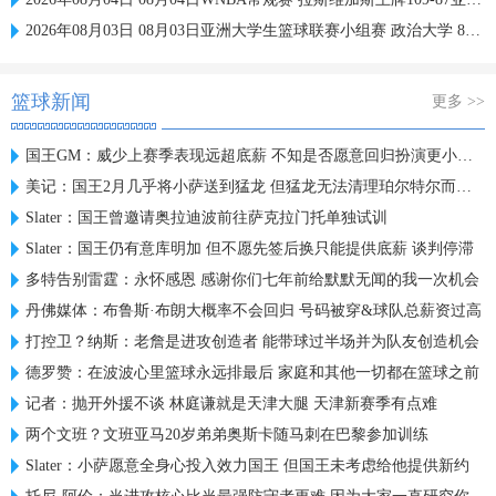
2026年08月03日 08月03日亚洲大学生篮球联赛小组赛 政治大学 83 - 71 上海交通大学 集锦
篮球新闻
更多 >>
国王GM：威少上赛季表现远超底薪 不知是否愿意回归扮演更小角色
美记：国王2月几乎将小萨送到猛龙 但猛龙无法清理珀尔特尔而告吹
Slater：国王曾邀请奥拉迪波前往萨克拉门托单独试训
Slater：国王仍有意库明加 但不愿先签后换只能提供底薪 谈判停滞
多特告别雷霆：永怀感恩 感谢你们七年前给默默无闻的我一次机会
丹佛媒体：布鲁斯·布朗大概率不会回归 号码被穿&球队总薪资过高
打控卫？纳斯：老詹是进攻创造者 能带球过半场并为队友创造机会
德罗赞：在波波心里篮球永远排最后 家庭和其他一切都在篮球之前
记者：抛开外援不谈 林庭谦就是天津大腿 天津新赛季有点难
两个文班？文班亚马20岁弟弟奥斯卡随马刺在巴黎参加训练
Slater：小萨愿意全身心投入效力国王 但国王未考虑给他提供新约