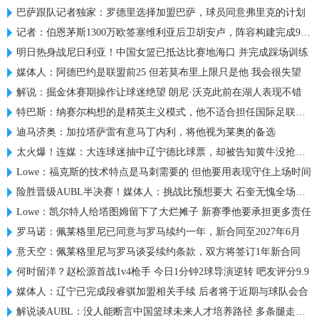
巴萨跟队记者独家：罗德里选择加盟巴萨，球员同意弗里克的计划
记者：伯恩茅斯1300万欧签塞维利亚后卫胡安卢，阵容构建完成95%
明日热身战尼日利亚！中国女篮已抵达比赛地海口 并完成踩场训练
媒体人：阿德巴约是联盟前25 但若莫布里上限只是他 我会很失望
解说：掘金休赛期操作让球迷绝望 朗尼·沃克此前在湖人表现不错
特巴斯：纳赛尔构想的是精英主义模式，他不适合担任国际足联主席
迪马济奥：加拉塔萨雷有意马丁内利，将他视为莱奥的备选
太火爆！连媒：大连球迷抽中辽宁德比球票，却被告知黄牛没抢到票
Lowe：福克斯的技术特点是马刺需要的 但他要用表现守住上场时间
险胜晋级AUBL半决赛！媒体人：挑战比预想要大 石奎无愧全场最佳
Lowe：凯尔特人给塔图姆留下了大烂摊子 新赛季他要承担更多责任
罗马诺：佩莱格里尼已同意与罗马续约一年，新合同至2027年6月
意天空：佩莱格里尼与罗马谈妥续约条款，双方将签订1年新合同
何时留洋？赵松源首战1v4枪手 今日1分钟2球导演逆转 吧友评分9.9
媒体人：辽宁已完成段睿骐加盟相关手续 后者将于近期与球队会合
解说谈AUBL：没人能断言中国篮球未来人才培养路径 多条腿走路吧