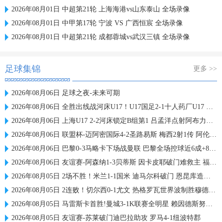
2026年08月01日 中超第21轮 上海海港vs山东泰山 全场录像
2026年08月01日 中甲第17轮 宁波 VS 广西恒宸 全场录像
2026年08月01日 中超第21轮 成都蓉城vs武汉三镇 全场录像
足球集锦
更多 >>
2026年08月06日 足球之夜-未来可期
2026年08月06日 全胜出线战河床U17！U17国足2-1十人药厂U17 赵松源登场1分钟传射
2026年08月06日 上海U17 2-2河床锁定B组第1 吕孟洋点射阿布力米破门 将战A组第2
2026年08月06日 联盟杯-迈阿密国际4-2圣路易斯 梅西2射1传 阿伦助攻戴帽
2026年08月06日 巴黎0-3马略卡下场战曼联 巴黎全场控球近6成+8射3正未果
2026年08月06日 友谊赛-阿森纳1-3贝蒂斯 因卡皮耶破门难救主 福纳尔斯1射2传
2026年08月05日 2场不胜！米兰1-1国米 迪马尔科破门 恩昆库造点+点射拉莫斯登场
2026年08月05日 2连败！切尔西0-1尤文 热格罗瓦世界波制胜穆德里克时隔614天复出
2026年08月05日 马雷斯卡首胜!曼城3-1K联赛全明星 赖因德斯努里破门塞梅尼奥助攻
2026年08月05日 友谊赛-苏莱破门迪巴拉助攻 罗马4-1纽波特郡