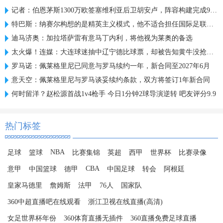
记者：伯恩茅斯1300万欧签塞维利亚后卫胡安卢，阵容构建完成95%
特巴斯：纳赛尔构想的是精英主义模式，他不适合担任国际足联主席
迪马济奥：加拉塔萨雷有意马丁内利，将他视为莱奥的备选
太火爆！连媒：大连球迷抽中辽宁德比球票，却被告知黄牛没抢到票
罗马诺：佩莱格里尼已同意与罗马续约一年，新合同至2027年6月
意天空：佩莱格里尼与罗马谈妥续约条款，双方将签订1年新合同
何时留洋？赵松源首战1v4枪手 今日1分钟2球导演逆转 吧友评分9.9
热门标签
NBA
足球
篮球
比赛集锦
英超
西甲
世界杯
比赛录像
CBA
意甲
中国篮球
德甲
中国足球
转会
阿根廷
皇家马德里
詹姆斯
法甲
76人
国家队
360中超直播吧在线观看
浙江卫视在线直播(高清)
女足世界杯年份
360体育直播无插件
360直播免费足球直播