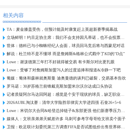
相关内容
TA：麦金膝盖受伤，但预计能及时康复赶上英超新赛季揭幕战
立场鲜明！约旦足协主席：我们不会支持因凡蒂诺，也不会投票给他
世体：德科已与小蜘蛛经纪人会面，球员回马竞后将与西蒙尼对话
解说：杜兰特不是不懂球 而是詹姆斯&格林公式戳中了KD的“D点”
Lowe：谢泼德第三年打不好就得被交易 有卡斯尔对比更扎眼
Lowe：受够了对詹姆斯加盟76人的过度追捧和报道&冷静一下吧
葡媒：葡体和森林就奥斯曼·迪奥曼德的谈判已破裂，交易基本告吹
罗马诺：30岁苏格兰前锋戴克斯加盟米尔沃尔达成口头协议
记者质疑阿尔马达回阿超：感觉是个安于现状的球员，缺乏职业规划
2026AUBL淘汰赛：清华大学险胜菲律宾大学进四强 石奎26+5+6
Lowe：米切尔大合同&哈登总掉链子&东部更强 他们新赛季压力巨大
媒体人：文班亲弟弟天赋差许多 马刺可参考字母哥给文班卖个面子
卫报：欧足联计划委托第三方调查FIFA是否试图低价出售世界杯股份