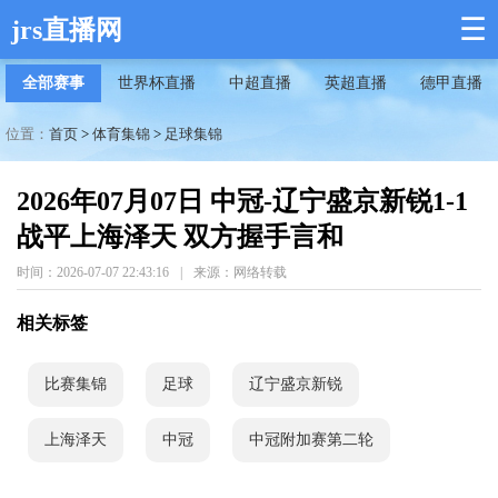
☰
jrs直播网
全部赛事
世界杯直播
中超直播
英超直播
德甲直播
位置：
首页
>
体育集锦
>
足球集锦
2026年07月07日 中冠-辽宁盛京新锐1-1
战平上海泽天 双方握手言和
时间：2026-07-07 22:43:16
|
来源：网络转载
相关标签
比赛集锦
足球
辽宁盛京新锐
上海泽天
中冠
中冠附加赛第二轮