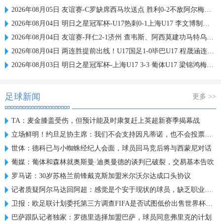
2026年08月05日 友谊赛-C罗缺席西马坎送点 胜利0-2不敌阿尔梅里亚
2026年08月04日 明日之星冠军杯-U17热刺0-1上海U17 李文博制胜球
2026年08月04日 友谊赛-拜仁2-1济州 查韦斯、阿西莫建功马特乌斯彩虹过人送助攻
2026年08月04日 两连胜提前出线！U17国足1-0毕巴U17 程晟涵连场破门赵松源中楣
2026年08月03日 明日之星冠军杯-上海U17 3-3 葡体U17 梁锦鸿梅开二度
足球新闻
更多 >>
TA：麦金膝盖受伤，但预计能及时康复赶上英超新赛季揭幕战
立场鲜明！约旦足协主席：我们不会支持因凡蒂诺，也不会投票给他
世体：德科已与小蜘蛛经纪人会面，球员回马竞后将与西蒙尼对话
葡媒：葡体和森林就奥斯曼·迪奥曼德的谈判已破裂，交易基本告吹
罗马诺：30岁苏格兰前锋戴克斯加盟米尔沃尔达成口头协议
记者质疑阿尔马达回阿超：感觉是个安于现状的球员，缺乏职业规划
卫报：欧足联计划委托第三方调查FIFA是否试图低价出售世界杯股份
巴萨跟队记者独家：罗德里选择加盟巴萨，球员同意弗里克的计划