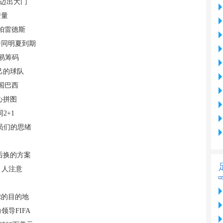
脚迈出大门
变量
帕雷德斯
合同明夏到期
交易筹码
己的球队
国巴西
心拼图
2+1
员们的思绪
后换的方案
引人注意
虑的目的地
导FIFA