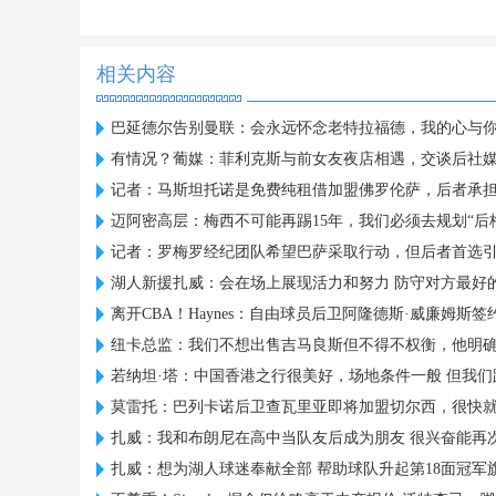
相关内容
巴延德尔告别曼联：会永远怀念老特拉福德，我的心与
有情况？葡媒：菲利克斯与前女友夜店相遇，交谈后社
记者：马斯坦托诺是免费纯租借加盟佛罗伦萨，后者承
迈阿密高层：梅西不可能再踢15年，我们必须去规划“后
记者：罗梅罗经纪团队希望巴萨采取行动，但后者首选
湖人新援扎威：会在场上展现活力和努力 防守对方最好
离开CBA！Haynes：自由球员后卫阿隆德斯·威廉姆斯签
纽卡总监：我们不想出售吉马良斯但不得不权衡，他明
若纳坦·塔：中国香港之行很美好，场地条件一般 但我们
莫雷托：巴列卡诺后卫查瓦里亚即将加盟切尔西，很快
扎威：我和布朗尼在高中当队友后成为朋友 很兴奋能再
扎威：想为湖人球迷奉献全部 帮助球队升起第18面冠军