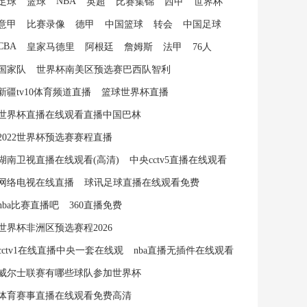
NBA
足球
篮球
英超
比赛集锦
西甲
世界杯
意甲
比赛录像
德甲
中国篮球
转会
中国足球
CBA
皇家马德里
阿根廷
詹姆斯
法甲
76人
国家队
世界杯南美区预选赛巴西队智利
新疆tv10体育频道直播
篮球世界杯直播
世界杯直播在线观看直播中国巴林
2022世界杯预选赛赛程直播
湖南卫视直播在线观看(高清)
中央cctv5直播在线观看
网络电视在线直播
球讯足球直播在线观看免费
nba比赛直播吧
360直播免费
世界杯非洲区预选赛程2026
cctv1在线直播中央一套在线观
nba直播无插件在线观看
威尔士联赛有哪些球队参加世界杯
体育赛事直播在线观看免费高清