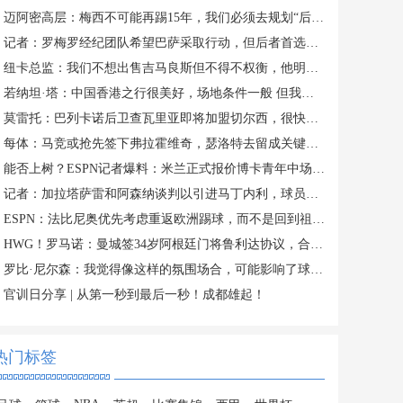
迈阿密高层：梅西不可能再踢15年，我们必须去规划“后梅西时代”
记者：罗梅罗经纪团队希望巴萨采取行动，但后者首选引进罗德里
纽卡总监：我们不想出售吉马良斯但不得不权衡，他明确说出了意愿
若纳坦·塔：中国香港之行很美好，场地条件一般 但我们踢得不错
莫雷托：巴列卡诺后卫查瓦里亚即将加盟切尔西，很快就会官方宣布
每体：马竞或抢先签下弗拉霍维奇，瑟洛特去留成关键变量
能否上树？ESPN记者爆料：米兰正式报价博卡青年中场帕雷德斯
记者：加拉塔萨雷和阿森纳谈判以引进马丁内利，球员合同明夏到期
ESPN：法比尼奥优先考虑重返欧洲踢球，而不是回到祖国巴西
HWG！罗马诺：曼城签34岁阿根廷门将鲁利达协议，合同2+1
罗比·尼尔森：我觉得像这样的氛围场合，可能影响了球员们的思绪
官训日分享 | 从第一秒到最后一秒！成都雄起！
热门标签