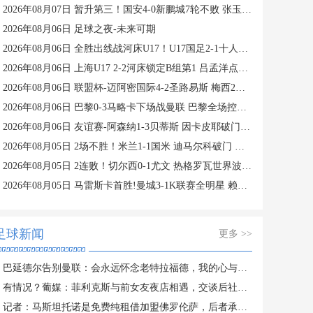
2026年08月07日 暂升第三！国安4-0新鹏城7轮不败 张玉宁传射达万双响法比奥破门
2026年08月06日 足球之夜-未来可期
2026年08月06日 全胜出线战河床U17！U17国足2-1十人药厂U17 赵松源登场1分钟传射
2026年08月06日 上海U17 2-2河床锁定B组第1 吕孟洋点射阿布力米破门 将战A组第2
2026年08月06日 联盟杯-迈阿密国际4-2圣路易斯 梅西2射1传 阿伦助攻戴帽
2026年08月06日 巴黎0-3马略卡下场战曼联 巴黎全场控球近6成+8射3正未果
2026年08月06日 友谊赛-阿森纳1-3贝蒂斯 因卡皮耶破门难救主 福纳尔斯1射2传
2026年08月05日 2场不胜！米兰1-1国米 迪马尔科破门 恩昆库造点+点射拉莫斯登场
2026年08月05日 2连败！切尔西0-1尤文 热格罗瓦世界波制胜穆德里克时隔614天复出
2026年08月05日 马雷斯卡首胜!曼城3-1K联赛全明星 赖因德斯努里破门塞梅尼奥助攻
足球新闻
更多 >>
巴延德尔告别曼联：会永远怀念老特拉福德，我的心与你们同在
有情况？葡媒：菲利克斯与前女友夜店相遇，交谈后社媒再次互关
记者：马斯坦托诺是免费纯租借加盟佛罗伦萨，后者承担全额薪水