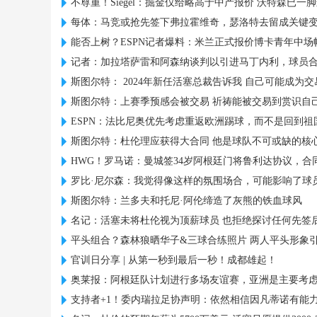
不尊重！Siegel：掘金仅给略高于中产报价 沃特森已一
每体：马竞或抢先签下弗拉霍维奇，瑟洛特去留成关键
能否上树？ESPN记者爆料：米兰正式报价博卡青年中场
记者：加拉塔萨雷和阿森纳谈判以引进马丁内利，球员
斯图尔特： 2024年新任活塞总裁告诉我 自己可能成为
斯图尔特：上赛季预感会被交易 祈祷能被交易到赏识自
ESPN：法比尼奥优先考虑重返欧洲踢球，而不是回到祖
斯图尔特：杜伦理应获得大合同 他是球队不可或缺的核
HWG！罗马诺：曼城签34岁阿根廷门将鲁利达协议，合同
罗比·尼尔森：我觉得像这样的氛围场合，可能影响了球
斯图尔特：兰多夫和托尼·阿伦缔造了灰熊的铁血球风
名记：活塞未将杜伦视为顶薪球员 也拒绝探讨任何先签
平头组合？森林狼晒华子&三球合练照片 两人平头形象
官训日分享 | 从第一秒到最后一秒！成都雄起！
奥莱报：阿根廷队计划进行多场友谊赛，亚洲是主要考
支持者+1！委内瑞拉足协声明：依然相信因凡蒂诺有能力领