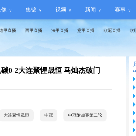
录像
集锦
视频
新闻
赛事
德甲直播
西甲直播
法甲直播
意甲直播
欧冠直播
欧
祥电碳0-2大连聚惺晟恒 马灿杰破门
大连聚惺晟恒
中冠
中冠附加赛第二轮