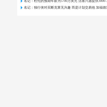
名记：杜伦的预期年薪为5700万美元 活塞只愿提供3000-3
名记：独行侠对买断克莱无兴趣 而是计划交易他 加福德