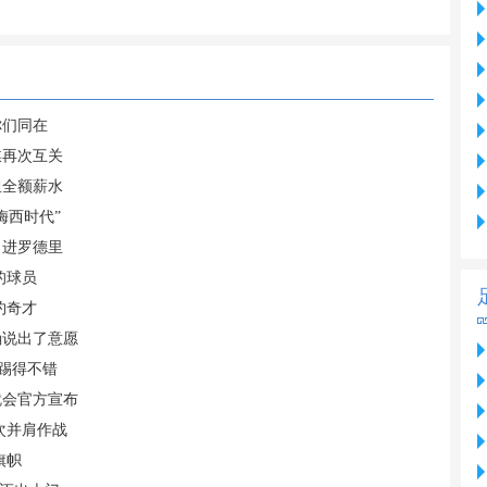
你们同在
媒再次互关
担全额薪水
梅西时代”
引进罗德里
的球员
约奇才
确说出了意愿
踢得不错
就会官方宣布
次并肩作战
旗帜