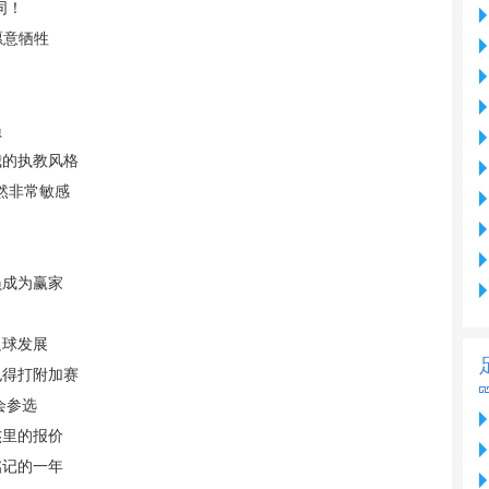
同！
愿意牺牲
员
我的执教风格
然非常敏感
员成为赢家
足球发展
也得打附加赛
会参选
杰里的报价
铭记的一年