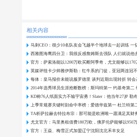
相关内容
马刺CEO：很少10名队友会飞越半个地球去一起训练 一
西雅图海鹰四分卫：我很反感詹姆斯去强队 人们就说他
官方：萨索洛能以1200万欧买断阿季奇，尤文能够以17
英媒评纽卡少帅雅伊斯勒：红牛系的门徒，亚冠两连冠
每体：皇马报价未能说服罗德里 谈判近期出现转折 转会
2014年选秀球员生涯抢断数榜：斯玛特第一 约基奇第二
KD称76人纸面实力不输宇宙勇！Slater：他当年27岁 勒
上季常规赛关键时刻命中率榜：爱德华兹第一 杜兰特第二
TA析萨拉赫去特拉布宗：那可能是欧洲唯一愿满足其财
尤文官方：马里奥租借费180万欧，佛罗伦萨能够以950
官方：王焱、梅雪正式加盟辽宁沈阳沈北禾丰女足