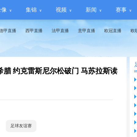
录像
集锦
视频
新闻
赛事
德甲直播
西甲直播
法甲直播
意甲直播
欧冠直播
欧
2-2希腊 约克雷斯尼尔松破门 马苏拉斯读
足球友谊赛