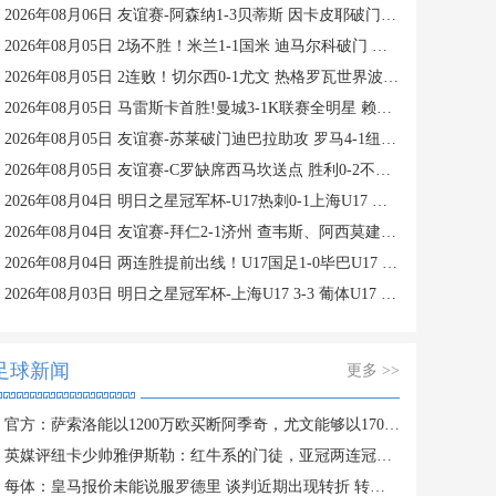
2026年08月06日 友谊赛-阿森纳1-3贝蒂斯 因卡皮耶破门难救主 福纳尔斯1射2传
2026年08月05日 2场不胜！米兰1-1国米 迪马尔科破门 恩昆库造点+点射拉莫斯登场
2026年08月05日 2连败！切尔西0-1尤文 热格罗瓦世界波制胜穆德里克时隔614天复出
2026年08月05日 马雷斯卡首胜!曼城3-1K联赛全明星 赖因德斯努里破门塞梅尼奥助攻
2026年08月05日 友谊赛-苏莱破门迪巴拉助攻 罗马4-1纽波特郡
2026年08月05日 友谊赛-C罗缺席西马坎送点 胜利0-2不敌阿尔梅里亚
2026年08月04日 明日之星冠军杯-U17热刺0-1上海U17 李文博制胜球
2026年08月04日 友谊赛-拜仁2-1济州 查韦斯、阿西莫建功马特乌斯彩虹过人送助攻
2026年08月04日 两连胜提前出线！U17国足1-0毕巴U17 程晟涵连场破门赵松源中楣
2026年08月03日 明日之星冠军杯-上海U17 3-3 葡体U17 梁锦鸿梅开二度
足球新闻
更多 >>
官方：萨索洛能以1200万欧买断阿季奇，尤文能够以170万欧反买断
英媒评纽卡少帅雅伊斯勒：红牛系的门徒，亚冠两连冠不是运气
每体：皇马报价未能说服罗德里 谈判近期出现转折 转会基本告吹