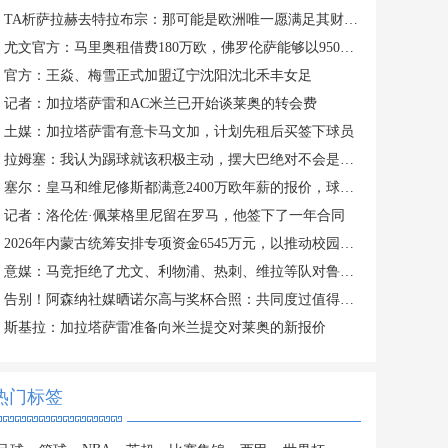
TA析萨拉赫去特拉布宗：那可能是欧洲唯一愿满足其财务要求的地方
尤文官方：马里奥租借费180万欧，佛罗伦萨能够以950万欧买断
官方：王焱、梅雪正式加盟辽宁沈阳沈北禾丰女足
记者：加拉塔萨雷和AC米兰已开始谈莱奥的转会费
土媒：加拉塔萨雷有意卡马文加，计划先租后买签下球员
拉姆塞：我认为踢球就该积极主动，摆大巴绝对不会是我的执教风格
塞尔：皇马和维尼修斯都满意2400万欧年薪的报价，球员成为赢家
记者：洛伦佐·佩莱格里尼留在罗马，他签下了一年合同
2026年内蒙古统筹安排专项资金6545万元，以推动校园足球发展
意媒：马竞拒绝了尤文、利物浦、热刺、维拉等队对鲁杰里的报价
告别！阿森纳社媒晒诺尔高与奖杯合照：共同度过值得铭记的一年
斯基拉：加拉塔萨雷准备向米兰提交对莱奥的新报价
热门标签