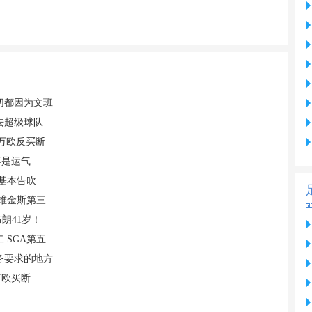
切都因为文班
去超级球队
0万欧反买断
不是运气
基本告吹
 维金斯第三
布朗41岁！
 SGA第五
务要求的地方
万欧买断