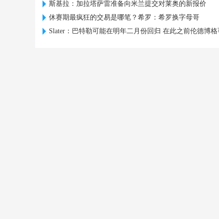
斯基拉：加拉塔萨雷准备向米兰提交对莱奥的新报价
休赛期最疯狂的交易是哪笔？希罗：希罗换字母哥
Slater：巴特勒可能在明年二月份回归 在此之前伦德博