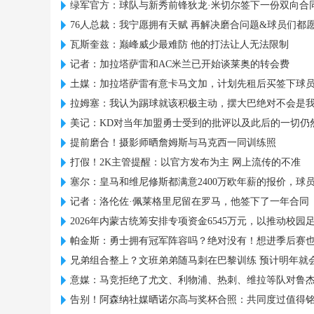
绿军官方：球队与新秀前锋狄龙·米切尔签下一份双向合
76人总裁：我宁愿拥有天赋 再解决磨合问题&球员们都
瓦斯奎兹：巅峰威少最难防 他的打法让人无法限制
记者：加拉塔萨雷和AC米兰已开始谈莱奥的转会费
土媒：加拉塔萨雷有意卡马文加，计划先租后买签下球
拉姆塞：我认为踢球就该积极主动，摆大巴绝对不会是
美记：KD对当年加盟勇士受到的批评以及此后的一切仍
提前磨合！摄影师晒詹姆斯与马克西一同训练照
打假！2K主管提醒：以官方发布为主 网上流传的不准
塞尔：皇马和维尼修斯都满意2400万欧年薪的报价，球
记者：洛伦佐·佩莱格里尼留在罗马，他签下了一年合同
2026年内蒙古统筹安排专项资金6545万元，以推动校园
帕金斯：勇士拥有冠军阵容吗？绝对没有！想进季后赛
兄弟组合整上？文班弟弟随马刺在巴黎训练 预计明年就
意媒：马竞拒绝了尤文、利物浦、热刺、维拉等队对鲁
告别！阿森纳社媒晒诺尔高与奖杯合照：共同度过值得