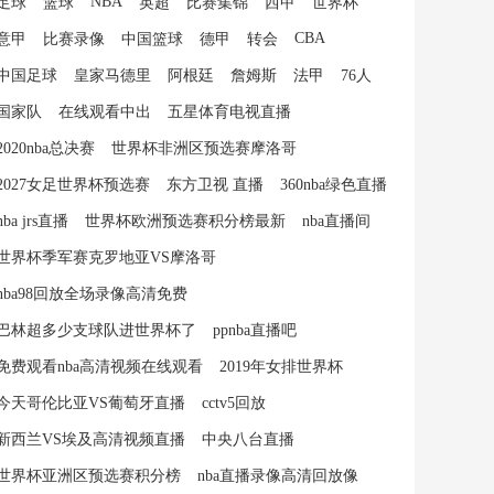
NBA
足球
篮球
英超
比赛集锦
西甲
世界杯
CBA
意甲
比赛录像
中国篮球
德甲
转会
中国足球
皇家马德里
阿根廷
詹姆斯
法甲
76人
国家队
在线观看中出
五星体育电视直播
2020nba总决赛
世界杯非洲区预选赛摩洛哥
2027女足世界杯预选赛
东方卫视 直播
360nba绿色直播
nba jrs直播
世界杯欧洲预选赛积分榜最新
nba直播间
世界杯季军赛克罗地亚VS摩洛哥
nba98回放全场录像高清免费
巴林超多少支球队进世界杯了
ppnba直播吧
免费观看nba高清视频在线观看
2019年女排世界杯
今天哥伦比亚VS葡萄牙直播
cctv5回放
新西兰VS埃及高清视频直播
中央八台直播
世界杯亚洲区预选赛积分榜
nba直播录像高清回放像