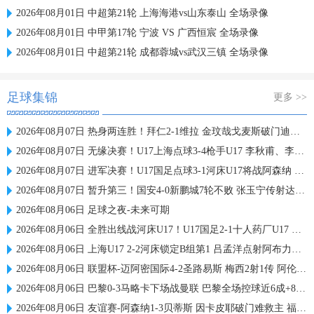
2026年08月01日 中超第21轮 上海海港vs山东泰山 全场录像
2026年08月01日 中甲第17轮 宁波 VS 广西恒宸 全场录像
2026年08月01日 中超第21轮 成都蓉城vs武汉三镇 全场录像
足球集锦
更多 >>
2026年08月07日 热身两连胜！拜仁2-1维拉 金玟哉戈麦斯破门迪亚斯替补建功
2026年08月07日 无缘决赛！U17上海点球3-4枪手U17 李秋甫、李文博失点王启戎扑点
2026年08月07日 进军决赛！U17国足点球3-1河床U17将战阿森纳 江宇涵替补两扑点
2026年08月07日 暂升第三！国安4-0新鹏城7轮不败 张玉宁传射达万双响法比奥破门
2026年08月06日 足球之夜-未来可期
2026年08月06日 全胜出线战河床U17！U17国足2-1十人药厂U17 赵松源登场1分钟传射
2026年08月06日 上海U17 2-2河床锁定B组第1 吕孟洋点射阿布力米破门 将战A组第2
2026年08月06日 联盟杯-迈阿密国际4-2圣路易斯 梅西2射1传 阿伦助攻戴帽
2026年08月06日 巴黎0-3马略卡下场战曼联 巴黎全场控球近6成+8射3正未果
2026年08月06日 友谊赛-阿森纳1-3贝蒂斯 因卡皮耶破门难救主 福纳尔斯1射2传