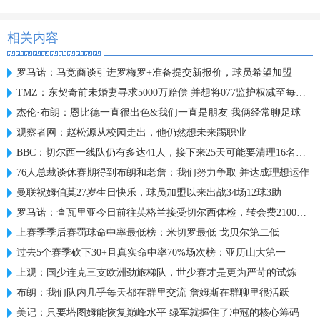
相关内容
罗马诺：马竞商谈引进罗梅罗+准备提交新报价，球员希望加盟
TMZ：东契奇前未婚妻寻求5000万赔偿 并想将077监护权减至每周1天
杰伦·布朗：恩比德一直很出色&我们一直是朋友 我俩经常聊足球
观察者网：赵松源从校园走出，他仍然想未来踢职业
BBC：切尔西一线队仍有多达41人，接下来25天可能要清理16名冗员
76人总裁谈休赛期得到布朗和老詹：我们努力争取 并达成理想运作
曼联祝姆伯莫27岁生日快乐，球员加盟以来出战34场12球3助
罗马诺：查瓦里亚今日前往英格兰接受切尔西体检，转会费2100万欧
上赛季季后赛罚球命中率最低榜：米切罗最低 戈贝尔第二低
过去5个赛季砍下30+且真实命中率70%场次榜：亚历山大第一
上观：国少连克三支欧洲劲旅梯队，世少赛才是更为严苛的试炼
布朗：我们队内几乎每天都在群里交流 詹姆斯在群聊里很活跃
美记：只要塔图姆能恢复巅峰水平 绿军就握住了冲冠的核心筹码