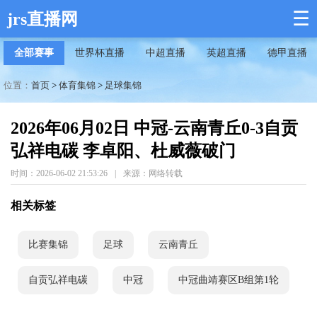
☰
jrs直播网
全部赛事
世界杯直播
中超直播
英超直播
德甲直播
位置：
首页
>
体育集锦
>
足球集锦
2026年06月02日 中冠-云南青丘0-3自贡
弘祥电碳 李卓阳、杜威薇破门
时间：2026-06-02 21:53:26
|
来源：网络转载
相关标签
比赛集锦
足球
云南青丘
自贡弘祥电碳
中冠
中冠曲靖赛区B组第1轮