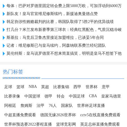
每体：巴萨对罗德里固定转会费上限5000万欧，可加浮动到6000万
新队友！皇马官宣维尼修斯续约，新援迪奥曼德点赞
韩足协涉性贿赂裁判的比赛，韩国队取得了5胜2平的优异战绩
打几分？米兰发布新赛季第三球衣：经典红黑配色，气质沉稳冷峻
斯基拉：马竞后卫鲁杰里接近加盟维拉，已谈妥5年合同
记者：维尼修斯已与皇马续约，阿森纳联系费兰经纪团队
莫伦特斯：皇马说罗德里不想来简直搞笑，明明是皇马不想签下他
热门标签
NBA
足球
篮球
英超
比赛集锦
西甲
世界杯
意甲
CBA
比赛录像
中国篮球
德甲
转会
中国足球
皇家马德里
阿根廷
詹姆斯
法甲
76人
国家队
世界杯足球直播
中超直播免费观看
德国无缘2026世界杯
cctv5在线直播免费观看
世界杯预选赛2022赛程直播
篮球竞彩网
英足总杯直播免费观看