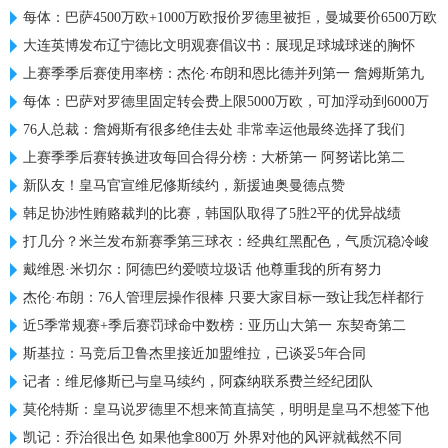
每体：巴萨4500万欧+1000万欧报价罗德里被拒，曼城要价6500万欧
大连英博发布辽宁德比文明观赛倡议书：展现足球城球迷的胸怀
上赛季季后赛使用率榜：杰伦·布朗和恩比德并列第一 詹姆斯第九
每体：巴萨对罗德里固定转会费上限5000万欧，可加浮动到6000万
76人总裁：詹姆斯有很多绝佳去处 非常幸运他最终选择了我们
上赛季季后赛转换进攻每回合得分榜：大桥第一 阿努诺比第二
新队友！皇马官宣维尼修斯续约，新援迪奥曼德点赞
韩足协涉性贿赂裁判的比赛，韩国队取得了5胜2平的优异战绩
打几分？米兰发布新赛季第三球衣：经典红黑配色，气质沉稳冷峻
戴维恩·米切尔：阿德巴约爱喷垃圾话 他尊重我的所有努力
杰伦·布朗：76人管理层操作很棒 只要大家目标一致让我怎样都行
近5季常规赛+季后赛罚球命中数榜：亚历山大第一 东契奇第二
斯基拉：马竞后卫鲁杰里接近加盟维拉，已谈妥5年合同
记者：维尼修斯已与皇马续约，阿森纳联系费兰经纪团队
莫伦特斯：皇马说罗德里不想来简直搞笑，明明是皇马不想签下他
凯记：乔治很出色 如果他拿800万 外界对他的风评就截然不同