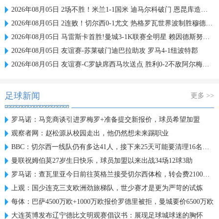
2026年08月05日 2场不胜！米兰1-1国米 迪马尔科破门 恩昆库造点+点射拉莫斯登场
2026年08月05日 2连败！切尔西0-1尤文 热格罗瓦世界波制胜穆德里克时隔614天复出
2026年08月05日 马雷斯卡首胜!曼城3-1K联赛全明星 赖因德斯努里破门塞梅尼奥助攻
2026年08月05日 友谊赛-苏莱破门迪巴拉助攻 罗马4-1纽波特郡
2026年08月05日 友谊赛-C罗缺席西马坎送点 胜利0-2不敌阿尔梅里亚
足球新闻
更多 >>
罗马诺：马竞商谈引进罗梅罗+准备提交新报价，球员希望加盟
观察者网：赵松源从校园走出，他仍然想未来踢职业
BBC：切尔西一线队仍有多达41人，接下来25天可能要清理16名冗员
曼联祝姆伯莫27岁生日快乐，球员加盟以来出战34场12球3助
罗马诺：查瓦里亚今日前往英格兰接受切尔西体检，转会费2100万欧
上观：国少连克三支欧洲劲旅梯队，世少赛才是更为严苛的试炼
每体：巴萨4500万欧+1000万欧报价罗德里被拒，曼城要价6500万欧
大连英博发布辽宁德比文明观赛倡议书：展现足球城球迷的胸怀