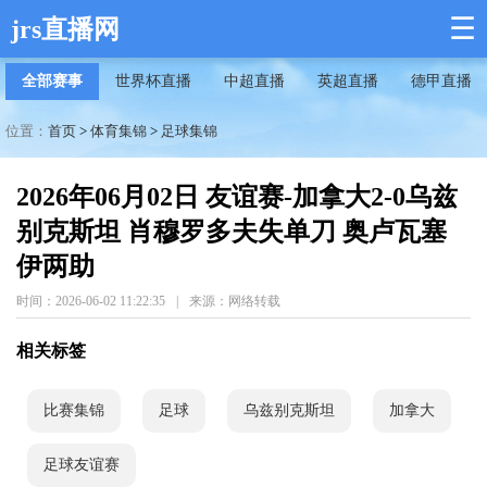
☰
jrs直播网
全部赛事
世界杯直播
中超直播
英超直播
德甲直播
位置：
首页
>
体育集锦
>
足球集锦
2026年06月02日 友谊赛-加拿大2-0乌兹
别克斯坦 肖穆罗多夫失单刀 奥卢瓦塞
伊两助
时间：2026-06-02 11:22:35
|
来源：网络转载
相关标签
比赛集锦
足球
乌兹别克斯坦
加拿大
足球友谊赛