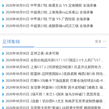
2026年08月01日 中甲第17轮 南通支云 VS 定南赣联 全场录像
2026年08月01日 中超第21轮 上海海港vs山东泰山 全场录像
2026年08月01日 中甲第17轮 宁波 VS 广西恒宸 全场录像
2026年08月01日 中超第21轮 成都蓉城vs武汉三镇 全场录像
足球集锦
更多 >>
2026年08月06日 足球之夜-未来可期
2026年08月06日 全胜出线战河床U17！U17国足2-1十人药厂U17 赵松源登场1分钟传射
2026年08月06日 上海U17 2-2河床锁定B组第1 吕孟洋点射阿布力米破门 将战A组第2
2026年08月06日 联盟杯-迈阿密国际4-2圣路易斯 梅西2射1传 阿伦助攻戴帽
2026年08月06日 巴黎0-3马略卡下场战曼联 巴黎全场控球近6成+8射3正未果
2026年08月06日 友谊赛-阿森纳1-3贝蒂斯 因卡皮耶破门难救主 福纳尔斯1射2传
2026年08月05日 2场不胜！米兰1-1国米 迪马尔科破门 恩昆库造点+点射拉莫斯登场
2026年08月05日 2连败！切尔西0-1尤文 热格罗瓦世界波制胜穆德里克时隔614天复出
2026年08月05日 马雷斯卡首胜!曼城3-1K联赛全明星 赖因德斯努里破门塞梅尼奥助攻