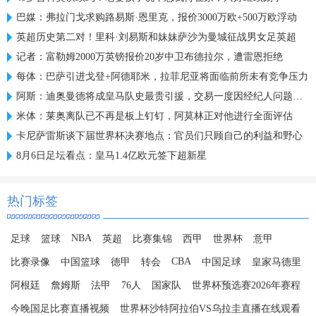
巴媒：弗拉门戈求购路易斯·恩里克，报价3000万欧+500万欧浮动
英超历史第二对！里科·刘易斯和妹妹萨沙为曼城征战男女足英超
记者：富勒姆2000万英镑报价20岁中卫布德拉尔，遭雷恩拒绝
每体：巴萨引进戈登+阿德耶米，拉菲尼亚将面临前所未有竞争压力
阿斯：迪奥曼德将成皇马队史最贵引援，交易一度因经纪人问题停滞
米体：莱奥离队已不再是板上钉钉，阿莫林正对他进行全面评估
卡尼萨雷斯谈下届世界杯决赛地点：官员们只顾自己的利益和野心
8月6日足坛看点：皇马1.4亿欧元签下超新星
热门标签
NBA
足球
篮球
英超
比赛集锦
西甲
世界杯
意甲
CBA
比赛录像
中国篮球
德甲
转会
中国足球
皇家马德里
阿根廷
詹姆斯
法甲
76人
国家队
世界杯预选赛2026年赛程
今晚国足比赛直播视频
世界杯沙特阿拉伯VS乌拉圭直播在线观看