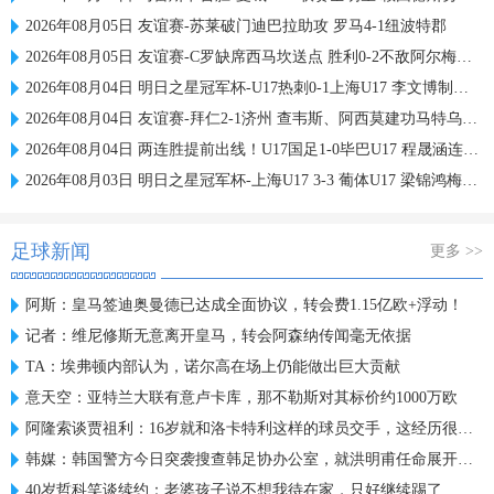
2026年08月05日 友谊赛-苏莱破门迪巴拉助攻 罗马4-1纽波特郡
2026年08月05日 友谊赛-C罗缺席西马坎送点 胜利0-2不敌阿尔梅里亚
2026年08月04日 明日之星冠军杯-U17热刺0-1上海U17 李文博制胜球
2026年08月04日 友谊赛-拜仁2-1济州 查韦斯、阿西莫建功马特乌斯彩虹过人送助攻
2026年08月04日 两连胜提前出线！U17国足1-0毕巴U17 程晟涵连场破门赵松源中楣
2026年08月03日 明日之星冠军杯-上海U17 3-3 葡体U17 梁锦鸿梅开二度
足球新闻
更多 >>
阿斯：皇马签迪奥曼德已达成全面协议，转会费1.15亿欧+浮动！
记者：维尼修斯无意离开皇马，转会阿森纳传闻毫无依据
TA：埃弗顿内部认为，诺尔高在场上仍能做出巨大贡献
意天空：亚特兰大联有意卢卡库，那不勒斯对其标价约1000万欧
阿隆索谈贾祖利：16岁就和洛卡特利这样的球员交手，这经历很宝贵
韩媒：韩国警方今日突袭搜查韩足协办公室，就洪明甫任命展开调查
40岁哲科笑谈续约：老婆孩子说不想我待在家，只好继续踢了