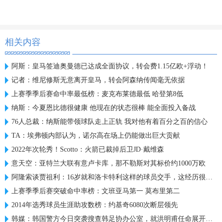
相关内容
阿斯：皇马签迪奥曼德已达成全面协议，转会费1.15亿欧+浮动！
记者：维尼修斯无意离开皇马，转会阿森纳传闻毫无依据
上赛季季后赛命中率最低榜：麦克布莱德最低 哈登第8低
纳斯：今夏恩比德很健康 他现在的状态很棒 能全面投入备战
76人总裁：纳斯能带领球队走上正轨 我对他有着百分之百的信心
TA：埃弗顿内部认为，诺尔高在场上仍能做出巨大贡献
2022年次轮秀！Scotto：火箭已裁掉后卫JD·戴维森
意天空：亚特兰大联有意卢卡库，那不勒斯对其标价约1000万欧
阿隆索谈贾祖利：16岁就和洛卡特利这样的球员交手，这经历很宝贵
上赛季季后赛突破命中率榜：文班亚马第一 莫布里第二
2014年选秀球员生涯助攻数榜：约基奇6080次断层领先
韩媒：韩国警方今日突袭搜查韩足协办公室，就洪明甫任命展开调查