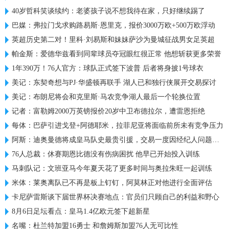
40岁哲科笑谈续约：老婆孩子说不想我待在家，只好继续踢了
巴媒：弗拉门戈求购路易斯·恩里克，报价3000万欧+500万欧浮动
英超历史第二对！里科·刘易斯和妹妹萨沙为曼城征战男女足英超
帕金斯：爱德华兹看到同辈球员夺冠眼红很正常 他想斩获更多荣誉
1年390万！76人官方：球队正式签下波普 后者将身披1号球衣
美记：东契奇想与PJ·华盛顿再联手 湖人已和独行侠展开交易探讨
美记：布朗尼将会和克里斯·马农竞争湖人最后一个轮换位置
记者：富勒姆2000万英镑报价20岁中卫布德拉尔，遭雷恩拒绝
每体：巴萨引进戈登+阿德耶米，拉菲尼亚将面临前所未有竞争压力
阿斯：迪奥曼德将成皇马队史最贵引援，交易一度因经纪人问题停滞
76人总裁：休赛期恩比德没有伤病困扰 他早已开始投入训练
马刺队记：文班亚马今年夏天花了更多时间与奥拉朱旺一起训练
米体：莱奥离队已不再是板上钉钉，阿莫林正对他进行全面评估
卡尼萨雷斯谈下届世界杯决赛地点：官员们只顾自己的利益和野心
8月6日足坛看点：皇马1.4亿欧元签下超新星
名嘴：杜兰特加盟16勇士 和詹姆斯加盟76人无可比性