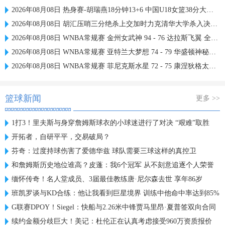
2026年08月08日 热身赛-胡瑞燕18分钟13+6 中国U18女篮38分大胜蒙古女篮
2026年08月08日 胡汇压哨三分绝杀上交加时力克清华大学杀入决赛 陈天灿三双
2026年08月08日 WNBA常规赛 金州女武神 94 - 76 达拉斯飞翼 全场集锦
2026年08月08日 WNBA常规赛 亚特兰大梦想 74 - 79 华盛顿神秘人 全场集锦
2026年08月08日 WNBA常规赛 菲尼克斯水星 72 - 75 康涅狄格太阳 全场集锦
篮球新闻
更多 >>
1打3！里夫斯与身穿詹姆斯球衣的小球迷进行了对决 “艰难”取胜
开拓者，自研平平，交易破局？
芬奇：过度持球伤害了爱德华兹 球队需要三球这样的真控卫
和詹姆斯历史地位谁高？皮蓬：我6个冠军 从不刻意追逐个人荣誉
缅怀传奇！名人堂成员、3届最佳教练唐·尼尔森去世 享年86岁
班凯罗谈与KD合练：他让我看到巨星境界 训练中他命中率达到85%
G联赛DPOY！Siegel：快船与2.26米中锋贾马里昂·夏普签双向合同
续约金额分歧巨大！美记：杜伦正在认真考虑接受960万资质报价