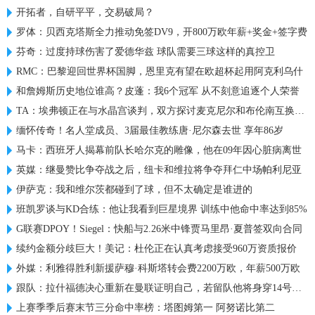
开拓者，自研平平，交易破局？
罗体：贝西克塔斯全力推动免签DV9，开800万欧年薪+奖金+签字费
芬奇：过度持球伤害了爱德华兹 球队需要三球这样的真控卫
RMC：巴黎迎回世界杯国脚，恩里克有望在欧超杯起用阿克利乌什
和詹姆斯历史地位谁高？皮蓬：我6个冠军 从不刻意追逐个人荣誉
TA：埃弗顿正在与水晶宫谈判，双方探讨麦克尼尔和布伦南互换交易
缅怀传奇！名人堂成员、3届最佳教练唐·尼尔森去世 享年86岁
马卡：西班牙人揭幕前队长哈尔克的雕像，他在09年因心脏病离世
英媒：继曼赞比争夺战之后，纽卡和维拉将争夺拜仁中场帕利尼亚
伊萨克：我和维尔茨都碰到了球，但不太确定是谁进的
班凯罗谈与KD合练：他让我看到巨星境界 训练中他命中率达到85%
G联赛DPOY！Siegel：快船与2.26米中锋贾马里昂·夏普签双向合同
续约金额分歧巨大！美记：杜伦正在认真考虑接受960万资质报价
外媒：利雅得胜利新援萨穆·科斯塔转会费2200万欧，年薪500万欧
跟队：拉什福德决心重新在曼联证明自己，若留队他将身穿14号球衣
上赛季季后赛末节三分命中率榜：塔图姆第一 阿努诺比第二