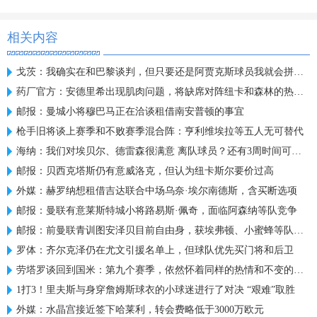
相关内容
戈茨：我确实在和巴黎谈判，但只要还是阿贾克斯球员我就会拼全力
药厂官方：安德里希出现肌肉问题，将缺席对阵纽卡和森林的热身赛
邮报：曼城小将穆巴马正在洽谈租借南安普顿的事宜
枪手旧将谈上赛季和不败赛季混合阵：亨利维埃拉等五人无可替代
海纳：我们对埃贝尔、德雷森很满意 离队球员？还有3周时间可操作
邮报：贝西克塔斯仍有意威洛克，但认为纽卡斯尔要价过高
外媒：赫罗纳想租借吉达联合中场乌奈·埃尔南德斯，含买断选项
邮报：曼联有意莱斯特城小将路易斯·佩奇，面临阿森纳等队竞争
邮报：前曼联青训图安泽贝目前自由身，获埃弗顿、小蜜蜂等队关注
罗体：齐尔克泽仍在尤文引援名单上，但球队优先买门将和后卫
劳塔罗谈回到国米：第九个赛季，依然怀着同样的热情和不变的雄心
1打3！里夫斯与身穿詹姆斯球衣的小球迷进行了对决 “艰难”取胜
外媒：水晶宫接近签下哈莱利，转会费略低于3000万欧元