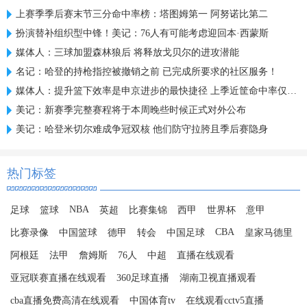
上赛季季后赛末节三分命中率榜：塔图姆第一 阿努诺比第二
扮演替补组织型中锋！美记：76人有可能考虑迎回本·西蒙斯
媒体人：三球加盟森林狼后 将释放戈贝尔的进攻潜能
名记：哈登的持枪指控被撤销之前 已完成所要求的社区服务！
媒体人：提升篮下效率是申京进步的最快捷径 上季近筐命中率仅61%
美记：新赛季完整赛程将于本周晚些时候正式对外公布
美记：哈登米切尔难成争冠双核 他们防守拉胯且季后赛隐身
热门标签
NBA
足球
篮球
英超
比赛集锦
西甲
世界杯
意甲
CBA
比赛录像
中国篮球
德甲
转会
中国足球
皇家马德里
阿根廷
法甲
詹姆斯
76人
中超
直播在线观看
亚冠联赛直播在线观看
360足球直播
湖南卫视直播观看
cba直播免费高清在线观看
中国体育tv
在线观看cctv5直播