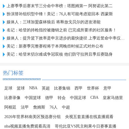
上赛季季后赛末节三分命中率榜：塔图姆第一 阿努诺比第二
扮演替补组织型中锋！美记：76人有可能考虑迎回本·西蒙斯
媒体人：三球加盟森林狼后 将释放戈贝尔的进攻潜能
名记：哈登的持枪指控被撤销之前 已完成所要求的社区服务！
媒体人：提升篮下效率是申京进步的最快捷径 上季近筐命中率仅61%
美记：新赛季完整赛程将于本周晚些时候正式对外公布
美记：哈登米切尔难成争冠双核 他们防守拉胯且季后赛隐身
热门标签
NBA
足球
篮球
英超
比赛集锦
西甲
世界杯
意甲
CBA
比赛录像
中国篮球
德甲
转会
中国足球
皇家马德里
阿根廷
法甲
詹姆斯
76人
中超
2026年世界杯南美区预选赛分组
央视五套直播在线直播观看
nba视频直播免费观看高清
哥伦比亚VS民主刚果今日赛事直播