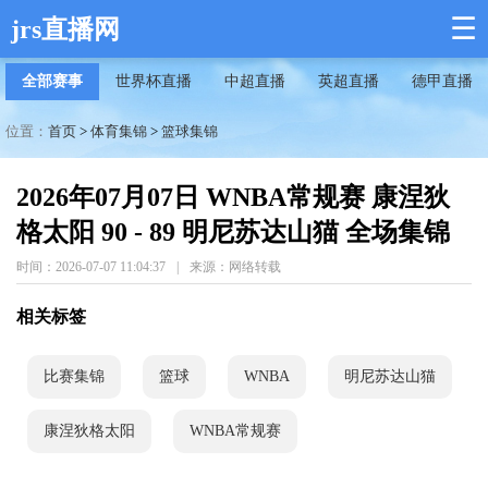
☰
jrs直播网
全部赛事
世界杯直播
中超直播
英超直播
德甲直播
位置：
首页
>
体育集锦
>
篮球集锦
2026年07月07日 WNBA常规赛 康涅狄
格太阳 90 - 89 明尼苏达山猫 全场集锦
时间：2026-07-07 11:04:37
|
来源：网络转载
相关标签
比赛集锦
篮球
WNBA
明尼苏达山猫
康涅狄格太阳
WNBA常规赛