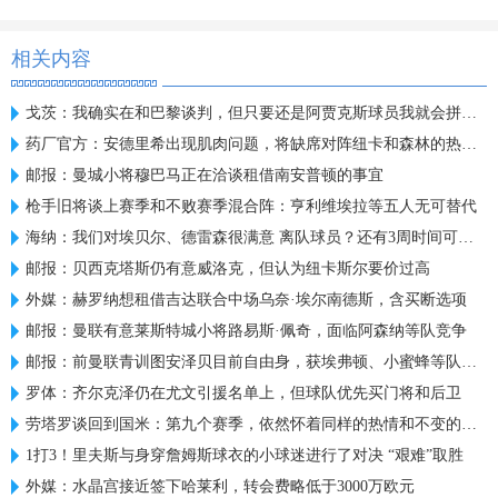
相关内容
戈茨：我确实在和巴黎谈判，但只要还是阿贾克斯球员我就会拼全力
药厂官方：安德里希出现肌肉问题，将缺席对阵纽卡和森林的热身赛
邮报：曼城小将穆巴马正在洽谈租借南安普顿的事宜
枪手旧将谈上赛季和不败赛季混合阵：亨利维埃拉等五人无可替代
海纳：我们对埃贝尔、德雷森很满意 离队球员？还有3周时间可操作
邮报：贝西克塔斯仍有意威洛克，但认为纽卡斯尔要价过高
外媒：赫罗纳想租借吉达联合中场乌奈·埃尔南德斯，含买断选项
邮报：曼联有意莱斯特城小将路易斯·佩奇，面临阿森纳等队竞争
邮报：前曼联青训图安泽贝目前自由身，获埃弗顿、小蜜蜂等队关注
罗体：齐尔克泽仍在尤文引援名单上，但球队优先买门将和后卫
劳塔罗谈回到国米：第九个赛季，依然怀着同样的热情和不变的雄心
1打3！里夫斯与身穿詹姆斯球衣的小球迷进行了对决 “艰难”取胜
外媒：水晶宫接近签下哈莱利，转会费略低于3000万欧元