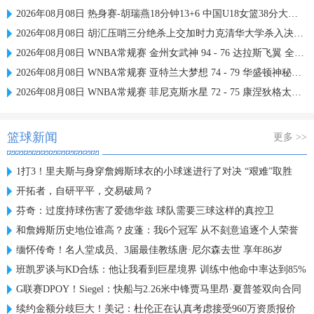
2026年08月08日 热身赛-胡瑞燕18分钟13+6 中国U18女篮38分大胜蒙古女篮
2026年08月08日 胡汇压哨三分绝杀上交加时力克清华大学杀入决赛 陈天灿三双
2026年08月08日 WNBA常规赛 金州女武神 94 - 76 达拉斯飞翼 全场集锦
2026年08月08日 WNBA常规赛 亚特兰大梦想 74 - 79 华盛顿神秘人 全场集锦
2026年08月08日 WNBA常规赛 菲尼克斯水星 72 - 75 康涅狄格太阳 全场集锦
篮球新闻
更多 >>
1打3！里夫斯与身穿詹姆斯球衣的小球迷进行了对决 “艰难”取胜
开拓者，自研平平，交易破局？
芬奇：过度持球伤害了爱德华兹 球队需要三球这样的真控卫
和詹姆斯历史地位谁高？皮蓬：我6个冠军 从不刻意追逐个人荣誉
缅怀传奇！名人堂成员、3届最佳教练唐·尼尔森去世 享年86岁
班凯罗谈与KD合练：他让我看到巨星境界 训练中他命中率达到85%
G联赛DPOY！Siegel：快船与2.26米中锋贾马里昂·夏普签双向合同
续约金额分歧巨大！美记：杜伦正在认真考虑接受960万资质报价