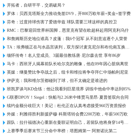
开拓者，自研平平，交易破局？
罗体：贝西克塔斯全力推动免签DV9，开800万欧年薪+奖金+签字费
芬奇：过度持球伤害了爱德华兹 球队需要三球这样的真控卫
RMC：巴黎迎回世界杯国脚，恩里克有望在欧超杯起用阿克利乌什
和詹姆斯历史地位谁高？皮蓬：我6个冠军 从不刻意追逐个人荣誉
TA：埃弗顿正在与水晶宫谈判，双方探讨麦克尼尔和布伦南互换交易
缅怀传奇！名人堂成员、3届最佳教练唐·尼尔森去世 享年86岁
马卡：西班牙人揭幕前队长哈尔克的雕像，他在09年因心脏病离世
英媒：继曼赞比争夺战之后，纽卡和维拉将争夺拜仁中场帕利尼亚
伊萨克：我和维尔茨都碰到了球，但不太确定是谁进的
班凯罗谈与KD合练：他让我看到巨星境界 训练中他命中率达到85%
G联赛DPOY！Siegel：快船与2.26米中锋贾马里昂·夏普签双向合同
续约金额分歧巨大！美记：杜伦正在认真考虑接受960万资质报价
外媒：利雅得胜利新援萨穆·科斯塔转会费2200万欧，年薪500万欧
跟队：拉什福德决心重新在曼联证明自己，若留队他将身穿14号球衣
上赛季季后赛末节三分命中率榜：塔图姆第一 阿努诺比第二