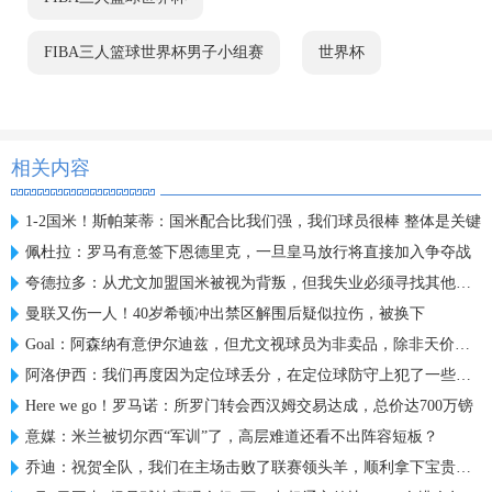
FIBA三人篮球世界杯男子小组赛
世界杯
相关内容
1-2国米！斯帕莱蒂：国米配合比我们强，我们球员很棒 整体是关键
佩杜拉：罗马有意签下恩德里克，一旦皇马放行将直接加入争夺战
夸德拉多：从尤文加盟国米被视为背叛，但我失业必须寻找其他选择
曼联又伤一人！40岁希顿冲出禁区解围后疑似拉伤，被换下
Goal：阿森纳有意伊尔迪兹，但尤文视球员为非卖品，除非天价购买
阿洛伊西：我们再度因为定位球丢分，在定位球防守上犯了一些错误
Here we go！罗马诺：所罗门转会西汉姆交易达成，总价达700万镑
意媒：米兰被切尔西“军训”了，高层难道还看不出阵容短板？
乔迪：祝贺全队，我们在主场击败了联赛领头羊，顺利拿下宝贵三分