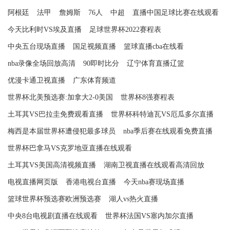
阿根廷
法甲
詹姆斯
76人
中超
直播中国足球比赛在线观看
今天比利时VS埃及直播
足球世界杯2022赛程表
中央五台现场直播
国足视频直播
篮球直播cba在线看
nba录像全场回放高清
90即时比分
辽宁体育直播辽篮
优漫卡通卫视直播
广东体育频道
世界杯北美预选赛:加拿大2-0美国
世界杯8强赛程表
土耳其VS巴拉圭免费观看直播
世界杯科特迪瓦VS厄瓜多尔直播
梅西是本届世界杯遭侵犯最多球员
nba季后赛在线观看免费直播
世界杯巴拿马VS克罗地亚直播在线观看
土耳其VS美国高清视频直播
湖南卫视直播在线观看高清回放
电视直播网页版
香港电视台直播
今天nba赛现场直播
篮球世界杯预选赛欧洲预选赛
湖人vs热火直播
中央8台电视剧直播在线观看
世界杯法国VS塞内加尔直播