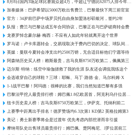
8月8日国内3场足球比赛观众超4万，中超辽宁德比62075人排今年第6
加泰媒体：巴萨希望以5000万欧出售费兰，巴黎最快下周三前官宣
官方：34岁前巴萨中场罗贝托自由身加盟洛杉矶银河，签约2年
队报：费兰与巴黎达成五年合同协议，巴黎正在与巴萨磋商转会费
龙赛罗悼念豪尔赫·梅西：不应有人如此年轻就离开这个世界
罗马诺：卢卡库愿转会，交易现取决于费内巴切的决定、球队间谈判
英媒：曼联今夏转会净支出约2500万镑，无合适目标他们宁愿等待
阿森纳历史买人榜：赖斯最贵，吉马良斯8750万欧第二，佩佩第三
迈尔斯·特纳：练空中瑜伽拯救了我的生涯 队友还会调侃我练这个
会选谁穿自己的球鞋？三球：耶稣、马丁·路德·金、马尔科姆·X
1-1战平巴黎！阿玛德：很棒的比赛，我们当然知道巴黎有多强
巴黎法甲挖人最贵排行榜：姆巴佩1.8亿欧居首，阿克利乌什位居第2
纽卡历史卖人榜：吉马良斯8750万欧第三，伊萨克、托纳利前二
上赛季中距离出手排名！德罗赞场均6.3次第1 KD第2 英格拉姆第3
美记：勇士新赛季将会是过渡年 优先考虑内部挖潜而非引援
摩纳哥队史出售球员最贵排行：姆巴佩、楚阿梅尼、J罗位居前三