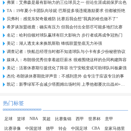
弗莱：艾弗森是最有影响力的三位球员之一 但论生涯成就保罗出色
TA：19年夏小卡团队向珍妮·巴斯提多项违规激励要求 但都被拒绝
贝弗利：感觉东契奇最难防 比赛后我会想“我真的啥也做不了”
希罗谈加盟雄鹿：确实有压力 但我会付出全部尽可能多地打比赛
名记：哈利伯顿对球队赢球有巨大影响力 步行者或再成争冠热门
美记：湖人透支未来换凯斯勒 锋线联盟垫底无力补强
调查记者：快船总经理当时都不知道球队与小卡有多少份秘密协议
媒体人：布朗很优秀但拿着超巨薪水 很难围绕这样的合同构建阵容
美记：活塞休赛期引援优化了阵容 坎宁安蜕变或可助球队叫板豪强
杰伦·布朗谈休赛期批评声音：不感到意外 会专注于应该专注的事
凯记：新季绿军不会减少塔图姆出场时间 上季他都屡次出战40+分钟
热门标签
NBA
足球
篮球
英超
比赛集锦
西甲
世界杯
意甲
CBA
比赛录像
中国篮球
德甲
转会
中国足球
皇家马德里